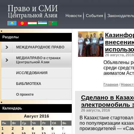
Новости
События
Законодател
Казинфо
Разделы
внесени
МЕЖДУНАРОДНОЕ ПРАВО
использо
26 августа, 2016
МЕДИАПРАВО в странах
Объявлены ре
Центральной Азии
среди средст
акиматом Аст
ИССЛЕДОВАНИЯ
БИБЛИОТЕКА
Главная
/
Новост
О проекте
Сделано в Казах
электромобиль 
Календарь
26 августа, 2016
Август 2016
В Казахстане стартовал
по популяризации казах
Пн
Вт
Ср
Чт
Пт
Сб
Вс
производителей — «Сам
1
2
3
4
5
6
7
13
14