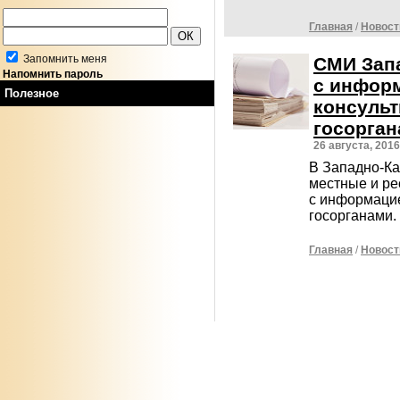
Главная
/
Новост
Запомнить меня
СМИ Запа
Напомнить пароль
с информ
Полезное
консуль
госорга
26 августа, 2016
В Западно-Ка
местные и ре
с информаци
госорганами
Главная
/
Новост