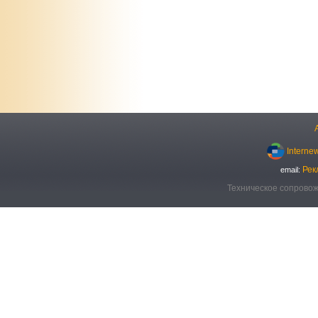
Interne
Рек
email:
Техническое сопровож