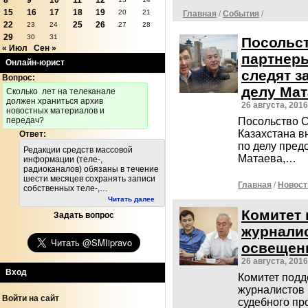
8
9
10
11
12
15
16
17
18
19
20
21
Главная
/
События
/
22
25
26
23
24
27
28
29
30
31
Посольс
« Июл
Сен »
партнеры
Онлайн-юрист
следят з
Вопрос:
делу Мат
Cколько лет на телеканале
должен храниться архив
26 августа, 2016
новостных материалов и
передач?
Посольство 
Казахстана в
Ответ:
по делу пред
Редакции средств массовой
Матаева,…
информации (теле-,
радиоканалов) обязаны в течение
шести месяцев сохранять записи
Главная
/
Новост
собственных теле-,…
Читать далее
Комитет 
Задать вопрос
журнали
освещен
26 августа, 2016
Вход
Комитет подд
журналистов
Войти на сайт
судебного пр