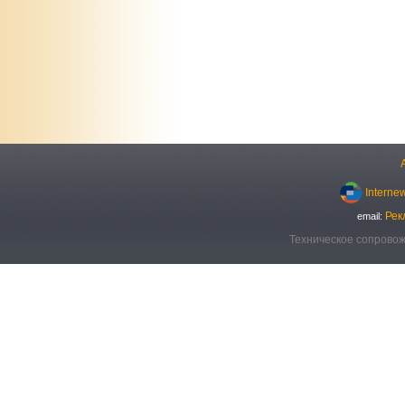
Interne
Рек
email:
Техническое сопровож