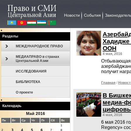
Новости
События
Законодател
Азербай
Разделы
Хадидже 
МЕЖДУНАРОДНОЕ ПРАВО
ООН
4 мая, 2016
МЕДИАПРАВО в странах
Отбывающая 
Центральной Азии
азербайджан
получит наг
ИССЛЕДОВАНИЯ
БИБЛИОТЕКА
Главная
/
Новост
О проекте
В Бишке
медиа-фо
Календарь
цифровы
Май 2016
4 мая, 2016
Пн
Вт
Ср
Чт
Пт
Сб
Вс
6 мая 2016 го
1
Regency» со
3
4
5
6
2
7
8