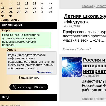
11
12
13
9
10
14
15
Главная
/
Новост
16
17
18
19
20
21
22
23
24
25
26
27
28
29
Летняя школа жу
30
31
« Апр
Июн »
«Медуза»
Онлайн-юрист
4 мая, 2016
Вопрос:
Профессиональные жур
Cколько лет на телеканале
постсоветского простра
должен храниться архив
участия в этой школе….
новостных материалов и
передач?
Главная
/
События
/
Ответ:
Редакции средств массовой
информации (теле-,
Россия и
радиоканалов) обязаны в течение
интерна
шести месяцев сохранять записи
собственных теле-,…
интерне
Читать далее
4 мая, 2016
Задать вопрос
Заместитель 
Российской 
рабочую встр
Вход
Главная
/
Новост