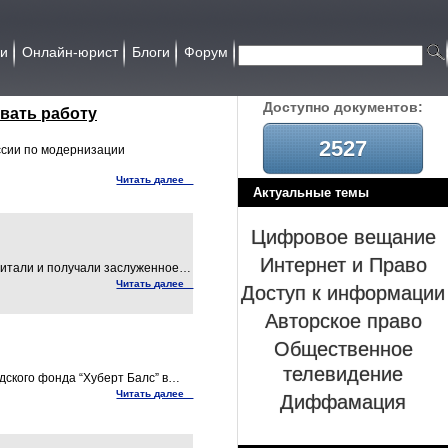
ии
Онлайн-юрист
Блоги
Форум
Доcтупно документов:
вать работу
2527
ссии по модернизации
Читать далее
Актуальные темы
Цифровое вещание
Интернет и Право
читали и получали заслуженное…
Доступ к информации
Читать далее
Авторское право
Общественное
телевидение
дского фонда “Хуберт Балс” в…
Диффамация
Читать далее