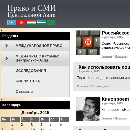
Российское
Разделы
7 декабря, 2015
Совет Российско
МЕЖДУНАРОДНОЕ ПРАВО
существующей 
МЕДИАПРАВО в странах
Главная
/
Новости
/
Центральной Азии
Как использовать со
ИССЛЕДОВАНИЯ
7 декабря, 2015
Тщательно подготовленные ист
БИБЛИОТЕКА
Главная
/
Публикации
/
О проекте
Кинопроект
7 декабря, 2015
Календарь
Кинопроект «Над
Декабрь 2015
Главная
/
Новости
/
Пн
Вт
Ср
Чт
Пт
Сб
Вс
2
3
4
1
5
6
9
12
13