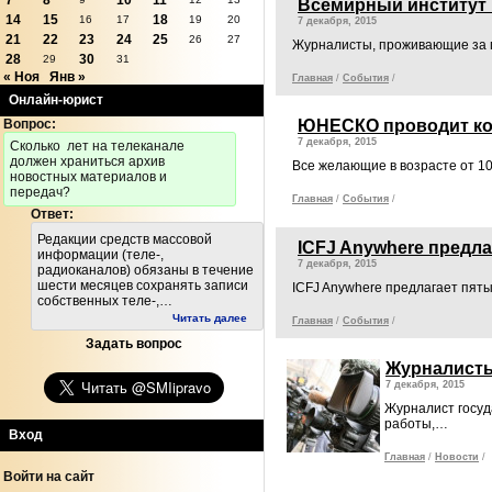
7
8
10
11
Всемирный институт 
14
15
18
16
17
19
20
7 декабря, 2015
21
22
23
24
25
26
27
Журналисты, проживающие за п
28
30
29
31
« Ноя
Янв »
Главная
/
События
/
Онлайн-юрист
Вопрос:
ЮНЕСКО проводит ко
7 декабря, 2015
Cколько лет на телеканале
должен храниться архив
Все желающие в возрасте от 10
новостных материалов и
передач?
Главная
/
События
/
Ответ:
Редакции средств массовой
ICFJ Anywhere предл
информации (теле-,
7 декабря, 2015
радиоканалов) обязаны в течение
шести месяцев сохранять записи
ICFJ Anywhere предлагает пят
собственных теле-,…
Читать далее
Главная
/
События
/
Задать вопрос
Журналисты
7 декабря, 2015
Журналист госуд
работы,…
Вход
Главная
/
Новости
/
Войти на сайт