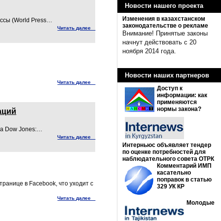
Новости нашего проекта
Изменения в казахстанском
ссы (World Press…
законодательстве о рекламе
Читать далее
Внимание! Принятые законы
начнут действовать с 20
ноября 2014 года.
Новости наших партнеров
Читать далее
Доступ к
информации: как
применяются
нормы закона?
аций
да Dow Jones:…
Читать далее
Интерньюс объявляет тендер
по оценке потребностей для
наблюдательного совета ОТРК
Комментарий ИМП
касательно
поправок в статью
ранице в Facebook, что уходит с
329 УК КР
Читать далее
Молодые