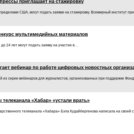
прессы приглашает на стажировку
ределами США, могут подать заявки на стажировку. Всемирный институт пре
нкурс мультимедийных материалов
 до 24 лет могут подать заявку на участие в…
агает вебинар по работе цифровых новостных организ
ый из серии вебинаров для журналистов, организованных при поддержке Фон
 телеканала «Хабар» «устали врать»
арственного телеканала «Хабара» Бэла Кудайбергенова написала на своей ст