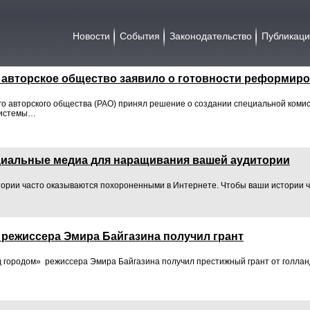
Новости
События
Законодательство
Публикац
 авторское общество заявило о готовности реформиро
го авторского общества (РАО) принял решение о создании специальной коми
системы…
циальные медиа для наращивания вашей аудитории
ории часто оказываются похороненными в Интернете. Чтобы ваши истории 
 режиссера Эмира Байгазина получил грант
 городом» режиссера Эмира Байгазина получил престижный грант от голлан