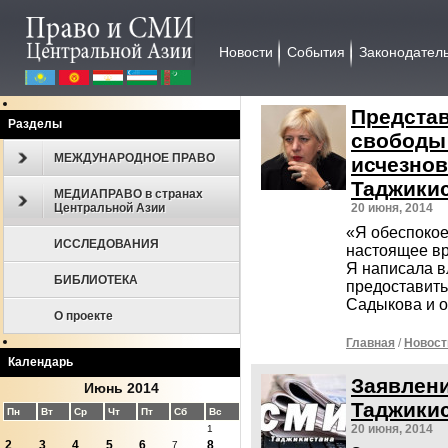
Новости
События
Законодател
Предста
Разделы
свободы
МЕЖДУНАРОДНОЕ ПРАВО
исчезнов
Таджики
МЕДИАПРАВО в странах
Центральной Азии
20 июня, 2014
«Я обеспокоен
ИССЛЕДОВАНИЯ
настоящее вре
Я написала в
БИБЛИОТЕКА
предоставит
Садыкова и о
О проекте
Главная
/
Новост
Календарь
Заявлени
Июнь 2014
Таджики
Пн
Вт
Ср
Чт
Пт
Сб
Вс
20 июня, 2014
1
2
3
4
5
6
8
7