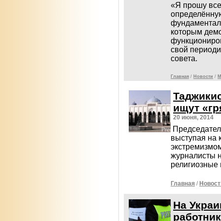
«Я прошу все
определённую
фундаментал
которым демо
функциониров
свой периоди
совета.
Главная
/
Новости
/
М
Таджикис
ищут «гр
20 июня, 2014
Председател
выступая на 
экстремизмом
журналисты 
религиозные
Главная
/
Новост
На Украи
работни