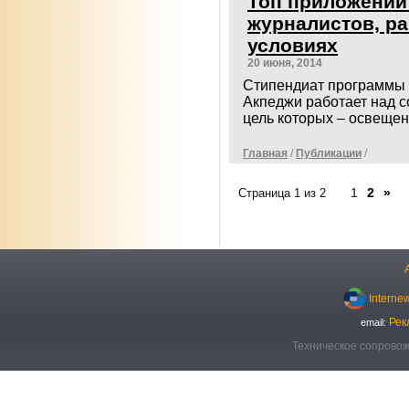
Топ приложений
журналистов, р
условиях
20 июня, 2014
Стипендиат программы Kn
Акпеджи работает над с
цель которых – освеще
Главная
/
Публикации
/
1
2
»
Страница 1 из 2
Interne
Рек
email:
Техническое сопровож