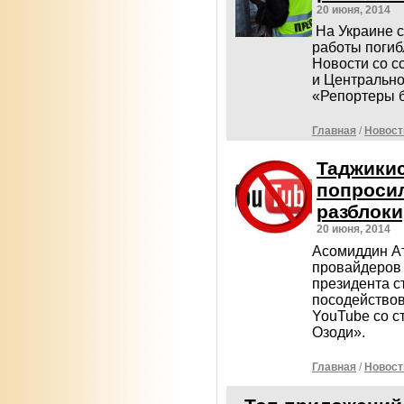
20 июня, 2014
На Украине 
работы погиб
Новости со с
и Центрально
«Репортеры б
Главная
/
Новост
Таджикис
попроси
разблоки
20 июня, 2014
Асомиддин Ат
провайдеров 
президента с
посодействов
YouTube со с
Озоди».
Главная
/
Новост