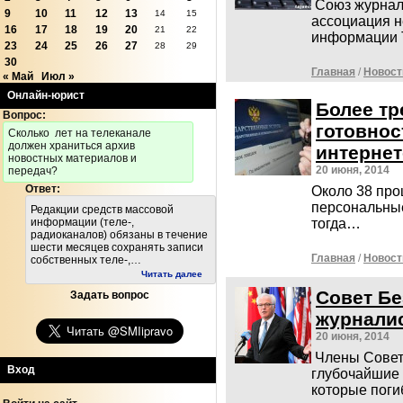
Союз журнал
9
10
11
12
13
14
15
ассоциация н
16
17
18
19
20
21
22
информации 
23
24
25
26
27
28
29
30
Главная
/
Новост
« Май
Июл »
Онлайн-юрист
Более тр
Вопрос:
готовнос
Cколько лет на телеканале
должен храниться архив
интернет
новостных материалов и
20 июня, 2014
передач?
Ответ:
Около 38 про
персональные
Редакции средств массовой
информации (теле-,
тогда…
радиоканалов) обязаны в течение
шести месяцев сохранять записи
Главная
/
Новост
собственных теле-,…
Читать далее
Совет Бе
Задать вопрос
журналис
20 июня, 2014
Члены Совет
Вход
глубочайшие 
которые поги