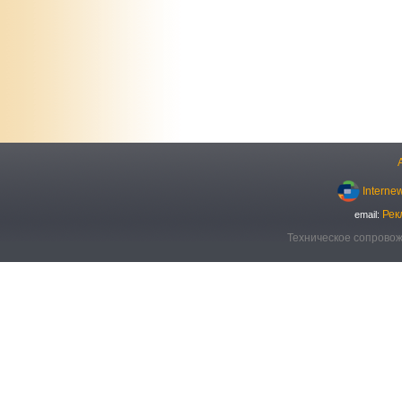
Interne
Рек
email:
Техническое сопровож