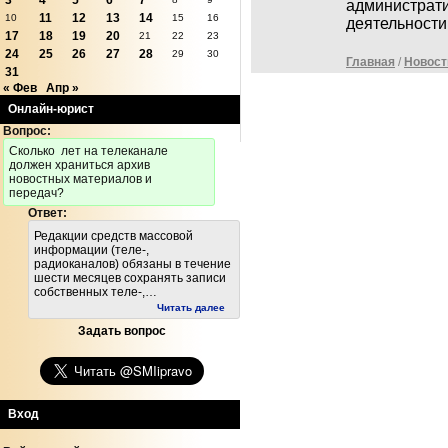
3
4
5
6
7
администрати
11
12
13
14
10
15
16
деятельности
17
18
19
20
21
22
23
24
25
26
27
28
29
30
Главная
/
Новост
31
« Фев
Апр »
Онлайн-юрист
Вопрос:
Cколько лет на телеканале
должен храниться архив
новостных материалов и
передач?
Ответ:
Редакции средств массовой
информации (теле-,
радиоканалов) обязаны в течение
шести месяцев сохранять записи
собственных теле-,…
Читать далее
Задать вопрос
Вход