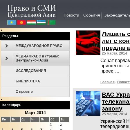
Новости
События
Законодател
Лишать с
Разделы
лет с ко
МЕЖДУНАРОДНОЕ ПРАВО
предлага
25 марта, 2014
МЕДИАПРАВО в странах
Сенат парлам
Центральной Азии
принял поста
проект…
ИССЛЕДОВАНИЯ
БИБЛИОТЕКА
Главная
/
Новост
О проекте
ВАС Укр
телекана
Календарь
закону
Март 2014
25 марта, 2014
Пн
Вт
Ср
Чт
Пт
Сб
Вс
Украинский Н
1
2
телерадиове
8
9