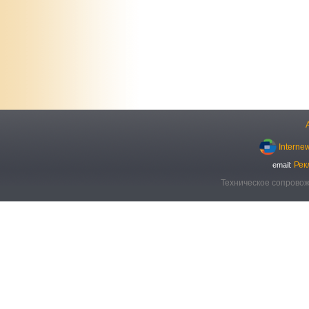
Interne
Рек
email:
Техническое сопровож