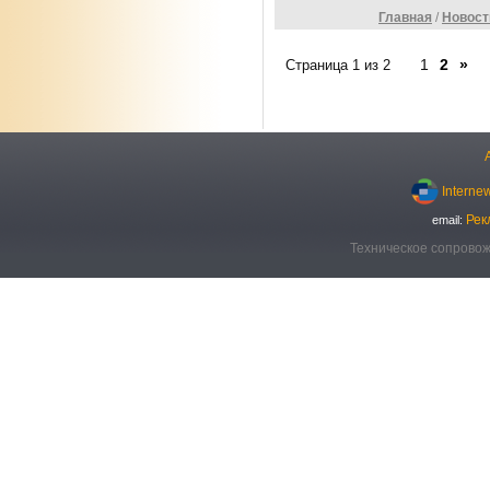
Главная
/
Новост
1
2
»
Страница 1 из 2
Interne
Рек
email:
Техническое сопровож