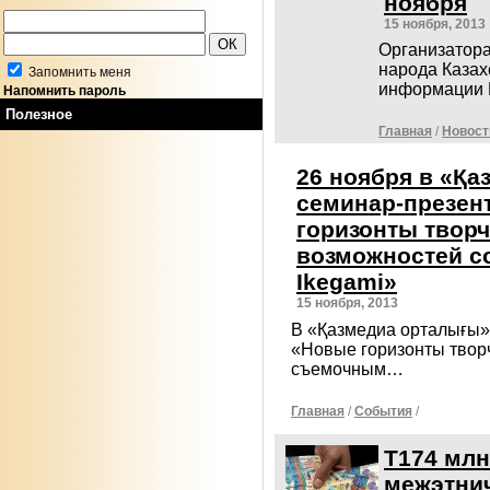
ноября
15 ноября, 2013
Организатор
народа Казах
Запомнить меня
информации 
Напомнить пароль
Полезное
Главная
/
Новост
26 ноября в «Қа
семинар-презен
горизонты творч
возможностей с
Ikegami»
15 ноября, 2013
В «Қазмедиа орталығы» 
«Новые горизонты творч
съемочным…
Главная
/
События
/
Т174 млн
межэтни