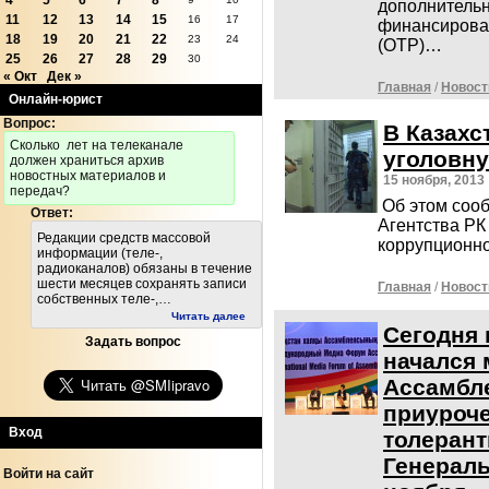
4
5
6
7
8
дополнительн
11
12
13
14
15
16
17
финансирова
18
19
20
21
22
23
24
(ОТР)…
25
26
27
28
29
30
« Окт
Дек »
Главная
/
Новост
Онлайн-юрист
Вопрос:
В Казахс
Cколько лет на телеканале
уголовну
должен храниться архив
новостных материалов и
15 ноября, 2013
передач?
Об этом соо
Ответ:
Агентства РК
Редакции средств массовой
коррупционно
информации (теле-,
радиоканалов) обязаны в течение
шести месяцев сохранять записи
Главная
/
Новост
собственных теле-,…
Читать далее
Сегодня 
Задать вопрос
начался
Ассамбле
приуроч
Вход
толерант
Генерал
Войти на сайт