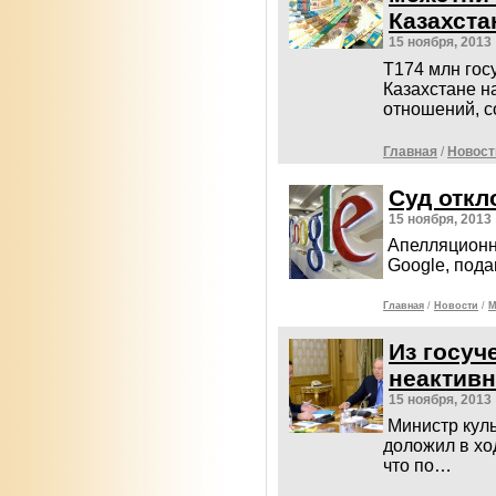
Казахста
15 ноября, 2013
Т174 млн гос
Казахстане н
отношений, 
Главная
/
Новост
Суд откл
15 ноября, 2013
Апелляционны
Google, под
Главная
/
Новости
/
М
Из госу
неактив
15 ноября, 2013
Министр кул
доложил в хо
что по…