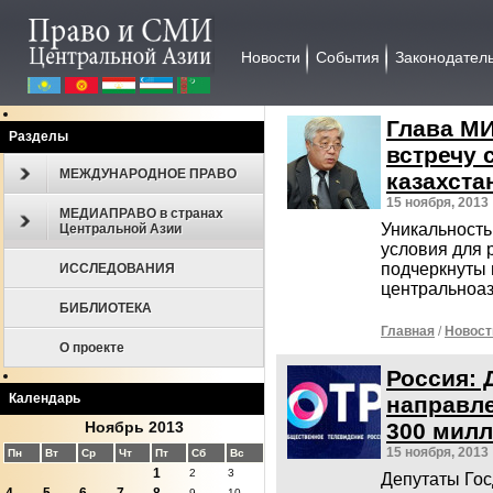
Новости
События
Законодател
Глава МИ
Разделы
встречу 
МЕЖДУНАРОДНОЕ ПРАВО
казахст
15 ноября, 2013
МЕДИАПРАВО в странах
Уникальность
Центральной Азии
условия для 
подчеркнуты 
ИССЛЕДОВАНИЯ
центральноаз
БИБЛИОТЕКА
Главная
/
Новост
О проекте
Россия: 
Календарь
направл
Ноябрь 2013
300 мил
15 ноября, 2013
Пн
Вт
Ср
Чт
Пт
Сб
Вс
1
2
3
Депутаты Гос
9
10