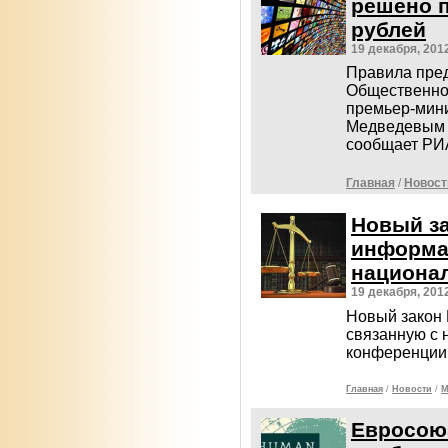
решено п
рублей
19 декабря, 201
Правила пре
Общественно
премьер-мин
Медведевым и
сообщает РИ
Главная
/
Новост
Новый за
информа
национа
19 декабря, 201
Новый закон 
связанную с 
конференции
Главная
/
Новости
/
М
Евросою