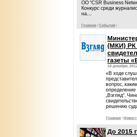
ОО “CSR Business Netwo
Конкурс среди журнали
на…
Главная
/
События
/
Министе
(МКИ) РК
свидетел
газеты «
19 декабря, 201
«В ходе слуш
представител
вопрос, каки
определение 
„Взгляд“. Чин
свидетельство
решению суда
Главная
/
Новост
До 2015 