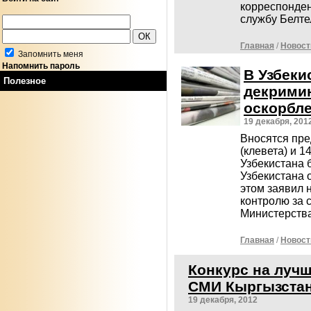
корреспонден
службу Белт
Главная
/
Новост
Запомнить меня
Напомнить пароль
В Узбеки
Полезное
декримин
оскорбл
19 декабря, 201
Вносятся пред
(клевета) и 1
Узбекистана 
Узбекистана 
этом заявил 
контролю за 
Министерства
Главная
/
Новост
Конкурс на луч
СМИ Кыргызста
19 декабря, 2012