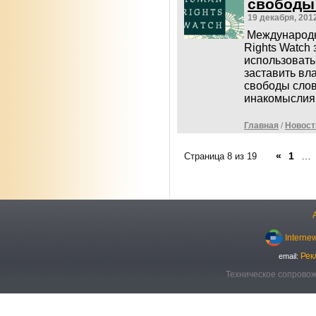
свободы 
19 декабря, 201
Международн
Rights Watch
использовать
заставить вл
свободы слов
инакомыслия
Главная
/
Новост
«
1
…
Страница 8 из 19
Interne
Рек
email:
Техническое сопровож