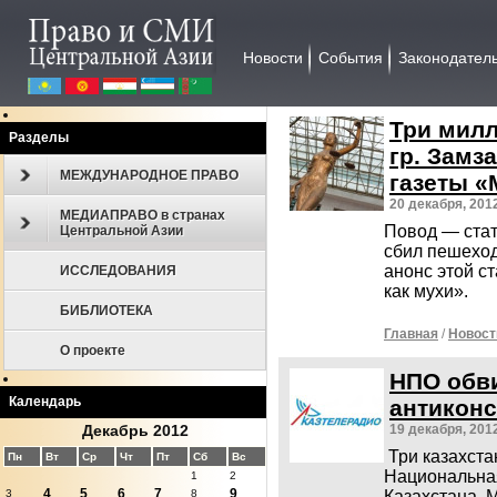
Новости
События
Законодател
Три милл
Разделы
гр. Замз
МЕЖДУНАРОДНОЕ ПРАВО
газеты «
20 декабря, 201
МЕДИАПРАВО в странах
Повод — стат
Центральной Азии
сбил пешехода
анонс этой с
ИССЛЕДОВАНИЯ
как мухи».
БИБЛИОТЕКА
Главная
/
Новост
О проекте
НПО обви
Календарь
антикон
Декабрь 2012
19 декабря, 201
Три казахст
Пн
Вт
Ср
Чт
Пт
Сб
Вс
Национальна
1
2
4
5
6
7
9
Казахстана,
3
8