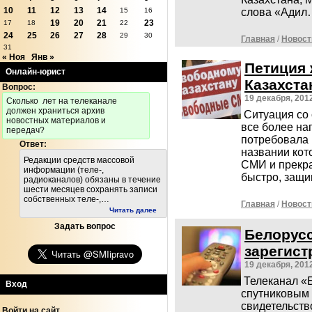
10
11
12
13
14
слова «Адил
15
16
19
20
21
23
17
18
22
24
25
26
27
28
29
30
Главная
/
Новост
31
« Ноя
Янв »
Петиция 
Онлайн-юрист
Казахста
Вопрос:
19 декабря, 201
Cколько лет на телеканале
должен храниться архив
Ситуация со 
новостных материалов и
все более на
передач?
потребовала п
Ответ:
названии кот
Редакции средств массовой
СМИ и прекра
информации (теле-,
быстро, защи
радиоканалов) обязаны в течение
шести месяцев сохранять записи
собственных теле-,…
Главная
/
Новост
Читать далее
Задать вопрос
Белорус
зарегист
19 декабря, 201
Телеканал «
Вход
спутниковым 
свидетельств
Войти на сайт