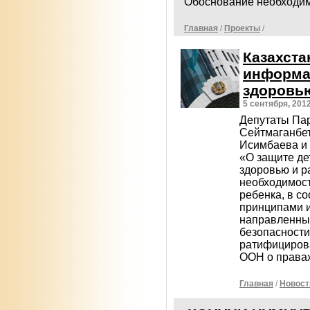
Обоснование необходи
Главная
/
Проекты
/
Казахста
информа
здоровь
5 сентября, 201
Депутаты Пар
Сейтмаганбет
Исимбаева и 
«О защите де
здоровью и р
необходимост
ребенка, в с
принципами 
направленны
безопасности
ратифициров
ООН о правах
Главная
/
Новост