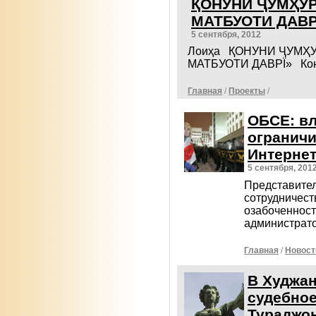
ҚОНУНИ ҶУМҲУР
МАТБУОТИ ДАВР
5 сентября, 2012
Лоиҳа ҚОНУНИ ҶУМҲ
МАТБУОТИ ДАВРЇ» Кону
Главная
/
Проекты
/
ОБСЕ: в
ограничи
Интерне
5 сентября, 201
Представител
сотрудничест
озабоченност
администрато
Главная
/
Новост
В Худжан
судебное
Тураджо