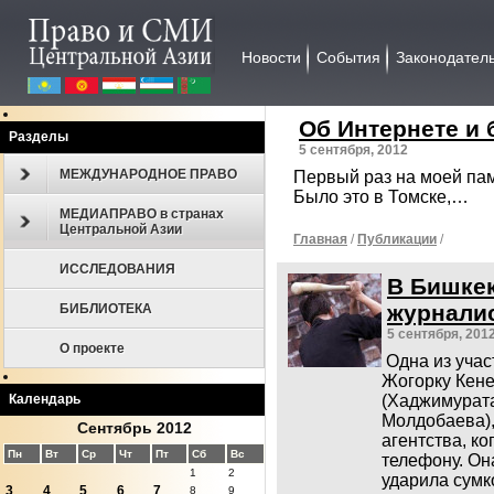
Новости
События
Законодател
Об Интернете и
Разделы
5 сентября, 2012
МЕЖДУНАРОДНОЕ ПРАВО
Первый раз на моей пам
Было это в Томске,…
МЕДИАПРАВО в странах
Центральной Азии
Главная
/
Публикации
/
ИССЛЕДОВАНИЯ
В Бишке
журналис
БИБЛИОТЕКА
5 сентября, 201
О проекте
Одна из учас
Жогорку Кене
(Хаджимурат
Календарь
Молдобаева),
Сентябрь 2012
агентства, к
Пн
Вт
Ср
Чт
Пт
Сб
Вс
телефону. Он
1
2
ударила сумк
3
4
5
6
7
8
9