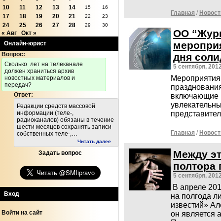
10
11
12
13
14
15
16
Главная
/
Новост
17
18
19
20
21
22
23
24
25
26
27
28
29
30
ОО “Жур
« Авг
Окт »
мероприя
Онлайн-юрист
Вопрос:
дня соли
Cколько лет на телеканале
5 сентября, 201
должен храниться архив
Мероприятия 
новостных материалов и
передач?
празднования
Ответ:
включающие в
увлекательны
Редакции средств массовой
информации (теле-,
представител
радиоканалов) обязаны в течение
шести месяцев сохранять записи
Главная
/
Новост
собственных теле-,…
Читать далее
Между эт
Задать вопрос
полтора 
5 сентября, 201
В апреле 201
Вход
на полгода л
известий» Ал
Войти на сайт
он является 