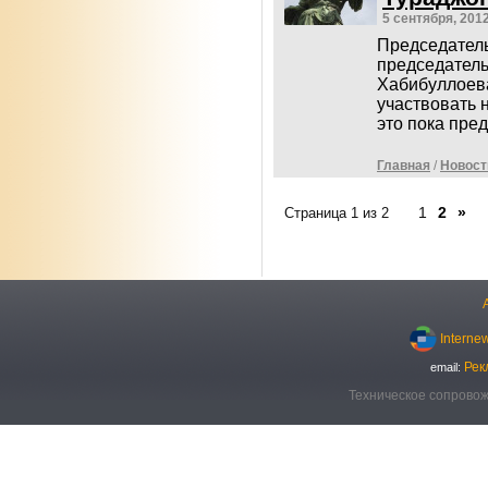
5 сентября, 201
Председател
председатель
Хабибуллоев
участвовать 
это пока пре
Главная
/
Новост
1
2
»
Страница 1 из 2
Interne
Рек
email:
Техническое сопровож