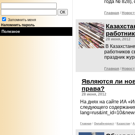
года № 828), 
Главная
/
Новост
Запомнить меня
Казахста
Напомнить пароль
Полезное
работник
28 июня, 2012
В Казахстан
работников 
праздник жур
Главная
/
Новост
Являются ли но
права?
28 июня, 2012
На днях на сайте ИА «
следующего содержания (
lang=rus&int_id=10&new
Главная
/
Онлайн-юрист
/
Казахстан
/
А