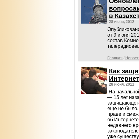
Обновлен
вопроса
в Казахс
28 июня, 2012
Опубликован
от 9 июня 20
состав Комис
телерадиове
Главная
/
Новост
Как защи
Интерне
28 июня, 2012
На начальной
— 15 лет наз
защищающего 
еще не было.
праве и смеж
об Интернете
недавнего в
законодателе
уже существу