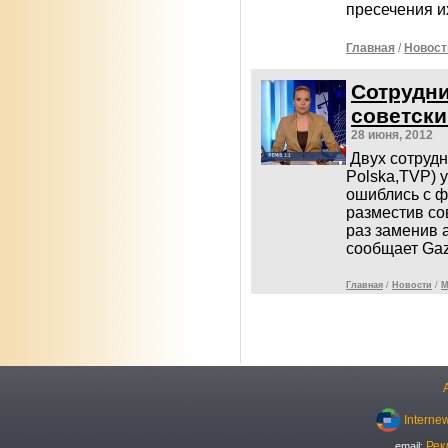
пресечения и
Главная
/
Новост
Сотрудни
советски
28 июня, 2012
Двух сотрудн
Polska,TVP) 
ошиблись с ф
разместив со
раз заменив 
сообщает Gaze
Главная
/
Новости
/
М
Interne
Рек
email: