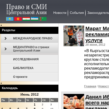
Новости
События
Законодател
Марат Ма
Разделы
реклами
МЕЖДУНАРОДНОЕ ПРАВО
услуги
28 июня, 2012
МЕДИАПРАВО в странах
«В Кыргызста
Центральной Азии
незарегистри
круглом стол
ИССЛЕДОВАНИЯ
исполнительн
рекламодате
БИБЛИОТЕКА
рекламорасп
предпринима
О проекте
Главная
/
Новост
Календарь
Июнь 2012
Данил Иб
Пн
Вт
Ср
Чт
Пт
Сб
Вс
всего на
1
2
3
рекламе
9
10