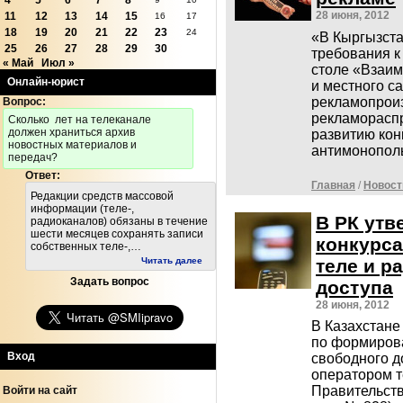
4
5
6
7
8
28 июня, 2012
11
12
13
14
15
16
17
18
19
20
21
22
23
24
«В Кыргызст
25
26
27
28
29
30
требования к
« Май
Июл »
столе «Взаим
Онлайн-юрист
и местного с
рекламопрои
Вопрос:
рекламораспр
Cколько лет на телеканале
должен храниться архив
развитию кон
новостных материалов и
антимонополь
передач?
Ответ:
Главная
/
Новост
Редакции средств массовой
информации (теле-,
В РК утв
радиоканалов) обязаны в течение
шести месяцев сохранять записи
конкурс
собственных теле-,…
теле и р
Читать далее
Задать вопрос
доступа
28 июня, 2012
В Казахстане
по формирова
Вход
свободного 
оператором 
Правительств
Войти на сайт