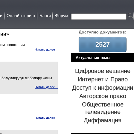
ии
Онлайн-юрист
Блоги
Форум
Доcтупно документов:
нии»
2527
йном положении…
Читать далее
Актуальные темы
Цифровое вещание
Интернет и Право
чы бөлүмдөрдүн жоболору жаңы
Доступ к информации
Читать далее
Авторское право
Общественное
телевидение
Диффамация
Читать далее