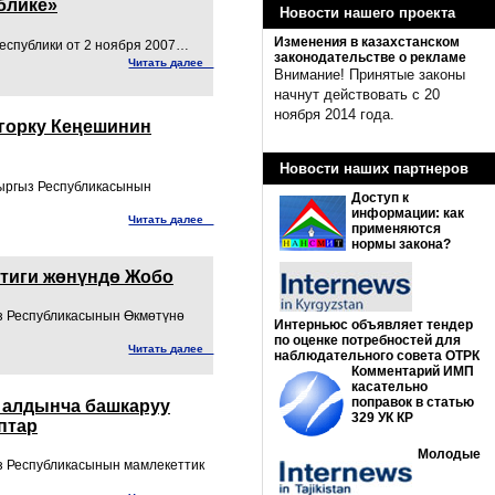
блике»
Новости нашего проекта
Изменения в казахстанском
еспублики от 2 ноября 2007…
законодательстве о рекламе
Читать далее
Внимание! Принятые законы
начнут действовать с 20
ноября 2014 года.
горку Кеңешинин
Новости наших партнеров
гыз Республикасынын
Доступ к
информации: как
Читать далее
применяются
нормы закона?
тиги жөнүндө Жобо
з Республикасынын Өкмөтүнө
Интерньюс объявляет тендер
по оценке потребностей для
Читать далее
наблюдательного совета ОТРК
Комментарий ИМП
касательно
поправок в статью
 алдынча башкаруу
329 УК КР
птар
Молодые
з Республикасынын мамлекеттик