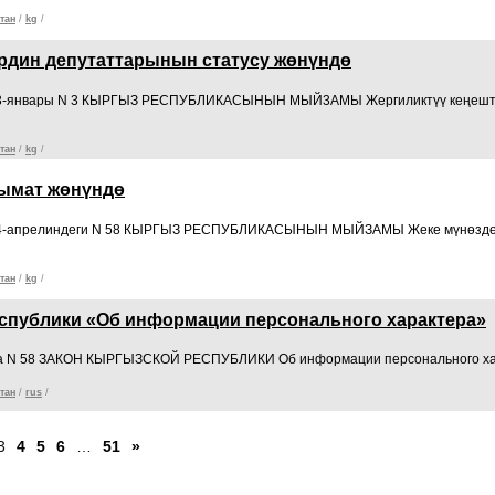
тан
/
kg
/
рдин депутаттарынын статусу жөнүндө
13-январы N 3 КЫРГЫЗ РЕСПУБЛИКАСЫНЫН МЫЙ3АМЫ Жергиликтүү кеңеште
тан
/
kg
/
лымат жөнүндө
4-апрелиндеги N 58 КЫРГЫЗ РЕСПУБЛИКАСЫНЫН МЫЙЗАМЫ Жеке мүнөздөгү
тан
/
kg
/
спублики «Об информации персонального характера»
года N 58 ЗАКОН КЫРГЫЗСКОЙ РЕСПУБЛИКИ Об информации персонального х
тан
/
rus
/
3
4
5
6
…
51
»