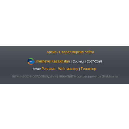
Архив / Старая версия сайта
Internews Kazakhstan
| Copyright 2007-2026
Реклама
Web-мастер
Редактор
email:
|
|
Техническое сопровождение веб-сайта
осуществляется SiteMate.ru