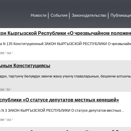
Новости
События
Законодательство
Публикац
кон Кыргызской Республики «О чрезвычайном положе
 года N 135 Конституционный ЗАКОН КЫРГЫЗСКОЙ РЕСПУБЛИКИ О чрезвыча
тан
/
rus
/
ынын Конституциясы
үмдүн, төртүнчү бөлүмдүн экинчи жана үчүнчү главаларынын, бешинчи-алтын
тан
/
kg
/
спублики «О статусе депутатов местных кенешей»
года N 3 ЗАКОН КЫРГЫЗСКОЙ РЕСПУБЛИКИ О статусе депутатов местных…
тан
/
rus
/