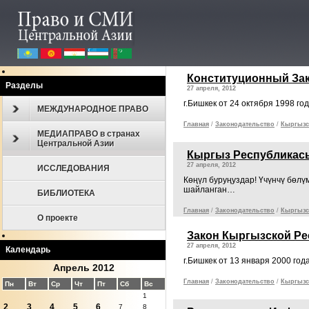
Конституционный За
Разделы
27 апреля, 2012
г.Бишкек от 24 октября 1998
МЕЖДУНАРОДНОЕ ПРАВО
Главная
/
Законодательcтво
/
Кыргызс
МЕДИАПРАВО в странах
Центральной Азии
Кыргыз Республикас
27 апреля, 2012
ИССЛЕДОВАНИЯ
Көңүл буруңуздар! Үчүнчү бөл
шайланган…
БИБЛИОТЕКА
Главная
/
Законодательcтво
/
Кыргызс
О проекте
Закон Кыргызской Ре
27 апреля, 2012
Календарь
г.Бишкек от 13 января 2000 
Апрель 2012
Главная
/
Законодательcтво
/
Кыргызс
Пн
Вт
Ср
Чт
Пт
Сб
Вс
1
2
3
4
5
6
7
8