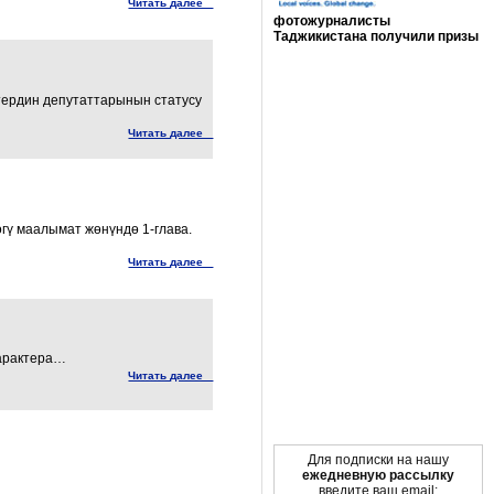
Читать далее
фотожурналисты
Таджикистана получили призы
Мы в социальных сетях
рдин депутаттарынын статусу
Читать далее
 маалымат жөнүндө 1-глава.
Читать далее
арактера…
Читать далее
Для подписки на нашу
ежедневную рассылку
введите ваш email: