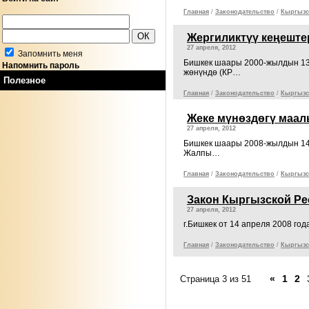
Главная
/
Законодательcтво
/
Кыргызс
Жергиликтүү кеңеште
27 апреля, 2012
Запомнить меня
Бишкек шаары 2000-жылдын 
Напомнить пароль
жөнүндө (КР…
Полезное
Главная
/
Законодательcтво
/
Кыргызс
Жеке мүнөздөгү маа
27 апреля, 2012
Бишкек шаары 2008-жылдын 1
Жалпы…
Главная
/
Законодательcтво
/
Кыргызс
Закон Кыргызской Ре
27 апреля, 2012
г.Бишкек от 14 апреля 2008 
Главная
/
Законодательcтво
/
Кыргызс
«
1
2
Страница 3 из 51