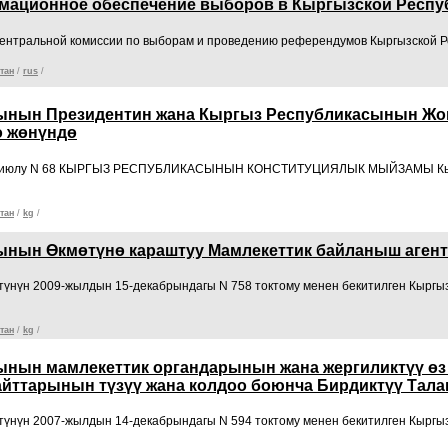
мационное обеспечение выборов в Кыргызской Респу
ентральной комиссии по выборам и проведению референдумов Кыргызской Р
тан
/
rus
/
ынын Президентин жана Кыргыз Республикасынын Жо
о жөнүндө
 2-июлу N 68 КЫРГЫЗ РЕСПУБЛИКАСЫНЫН КОНСТИТУЦИЯЛЫК МЫЙЗАМЫ Кыр
тан
/
kg
/
нын Өкмөтүнө караштуу Мамлекеттик байланыш агент
үнүн 2009-жылдын 15-декабрындагы N 758 токтому менен бекитилген Кыргы
тан
/
kg
/
нын мамлекеттик органдарынын жана жергиликтүү өз
йттарынын түзүү жана колдоо боюнча Бирдиктүү Тала
үнүн 2007-жылдын 14-декабрындагы N 594 токтому менен бекитилген Кыргы