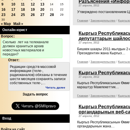
Разъяснения «Инфор
9
10
11
12
13
14
15
27 апреля, 2012
16
17
18
19
20
21
22
Утверждено постановлением Ц
23
24
25
26
27
28
29
30
Главная
/
Законодательcтво
/
Кыргызс
« Мар
Май »
Онлайн-юрист
Кыргыз Республикас
Вопрос:
депутаттарын шайло
Cколько лет на телеканале
27 апреля, 2012
должен храниться архив
Бишкек шаары 2011-жылдын
новостных материалов и
Президентин жана Кыргыз…
передач?
Ответ:
Главная
/
Законодательcтво
/
Кыргызс
Редакции средств массовой
информации (теле-,
Кыргыз Республикасы
радиоканалов) обязаны в течение
27 апреля, 2012
шести месяцев сохранять записи
собственных теле-,…
Кыргыз Республикасынын Өкмөт
караштуу Мамлекеттик…
Читать далее
Задать вопрос
Главная
/
Законодательcтво
/
Кыргызс
Кыргыз Республикасы
органдарынын веб-са
27 апреля, 2012
Вход
Кыргыз Республикасынын Өкмөт
органдарынын жана…
Войти на сайт