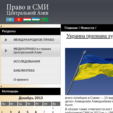
Главная
/
Новости
/
Разделы
Украина признана х
МЕЖДУНАРОДНОЕ ПРАВО
МЕДИАПРАВО в странах
Центральной Азии
ИССЛЕДОВАНИЯ
БИБЛИОТЕКА
О проекте
Календарь
Декабрь 2013
всего погибших в Сирии — 10 жу
дело» Ахмеднаби Ахмеднабиев и 
Пн
Вт
Ср
Чт
Пт
Сб
Вс
было.
1
В обзоре также отмечается рост
3
4
5
6
2
7
8
работников СМИ (в 2012-м — 198