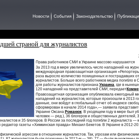
Новости
События
Законодательство
Публикац
удшей страной для журналистов
Права работников СМИ в Украине массово нарушаются
За 2013 год в мире увеличилось число нападений на журн
международная правозащитная организация «Репортеры б
раза выросло количество похищенных и пострадавших от
журналистов. Больше всего работников медиа погибло в 
для работы журналистов признана
Украина
, где в ныне
120 нападений на представителей СМИ, передает
Комме
Правозащитная организация опубликовала ежегодный ми
нападений на журналистов, которые произошли в 2013 г
данные, они войдут в глобальный отчет об индексе свобо
сформирован в начале 2014 года»,— заявила представит
Украине Оксана
Романюк
. В уходящем году в мире был у
человек — ред.), 36 блогеров и общественных деятелей, 
рналистов и 35 блогеров. В России за последний год погибли 2 журналиста —
редактор газеты «Химкинская правда» Михаил Бекетов. В Украине в 2012-20
 физической агрессии в отношении журналистов. Так, угрозам или физически
1), 87 журналистов были похищены (в 2012-м — 38), 77 — были вынуждены пок