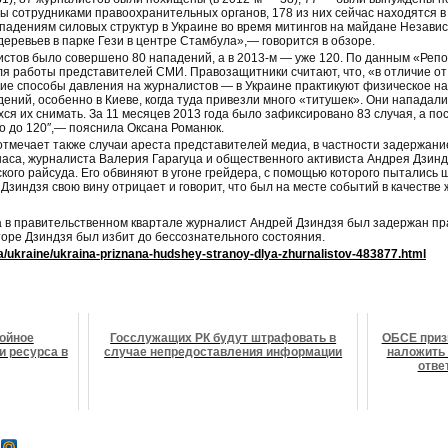
ы сотрудниками правоохранительных органов, 178 из них сейчас находятся 
падениям силовых структур в Украине во время митингов на майдане Независ
деревьев в парке Гези в центре Стамбула»,— говорится в обзоре.
листов было совершено 80 нападений, а в 2013-м — уже 120. По данным «Репо
я работы представителей СМИ. Правозащитники считают, что, «в отличие от 
ие способы давления на журналистов — в Украине практикуют физическое на
дений, особенно в Киеве, когда туда привезли много «титушек». Они нападали
я их снимать. За 11 месяцев 2013 года было зафиксировано 83 случая, а по
ло до 120″,— пояснила Оксана Романюк.
тмечает также случаи ареста представителей медиа, в частности задержан
аса, журналиста Валерия Гарагуца и общественного активиста Андрея Дзинд
ого райсуда. Его обвиняют в угоне грейдера, с помощью которого пытались
Дзиндзя свою вину отрицает и говорит, что был на месте событий в качестве
а в правительственном квартале журналист Андрей Дзиндзя был задержан п
торе Дзиндзя был избит до бессознательного состояния.
a/ukraine/ukraina-priznana-hudshey-stranoy-dlya-zhurnalistov-483877.html
ойное
Госслужащих РК будут штрафовать в
ОБСЕ приз
и ресурса в
случае непредоставления информации
наложить 
отве