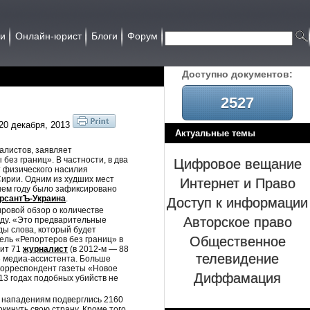
ии
Онлайн-юрист
Блоги
Форум
Доcтупно документов:
2527
20 декабря, 2013
Актуальные темы
алистов, заявляет
Цифровое вещание
ез границ». В частности, в два
 физического насилия
Интернет и Право
Сирии. Одним из худших мест
шнем году было зафиксировано
Доступ к информации
рсантЪ-Украина
.
ровой обзор о количестве
Авторское право
оду. «Это предварительные
ды слова, который будет
Общественное
ель «Репортеров без границ» в
бит 71
журналист
(в 2012-м — 88
телевидение
3 медиа-ассистента. Больше
 корреспондент газеты «Новое
Диффамация
13 годах подобных убийств не
м нападениям подверглись 2160
инуть свою страну. Кроме того,