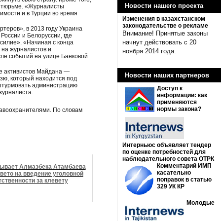
Новости нашего проекта
в тюрьме. «Журналисты
имости и в Турции во время
Изменения в казахстанском
законодательстве о рекламе
ртеров», в 2013 году Украина
Внимание! Принятые законы
России и Белоруссии, где
начнут действовать с 20
силие». «Начиная с конца
 на журналистов и
ноября 2014 года.
сле событий на улице Банковой
ие активистов Майдана —
Новости наших партнеров
зю, который находится под
 штурмовать администрацию
Доступ к
 журналиста.
информации: как
применяются
нормы закона?
равоохранителями. По словам
Интерньюс объявляет тендер
по оценке потребностей для
наблюдательного совета ОТРК
Комментарий ИМП
ывает Алмазбека Атамбаева
касательно
вето на введение уголовной
поправок в статью
тственности за клевету
329 УК КР
Молодые