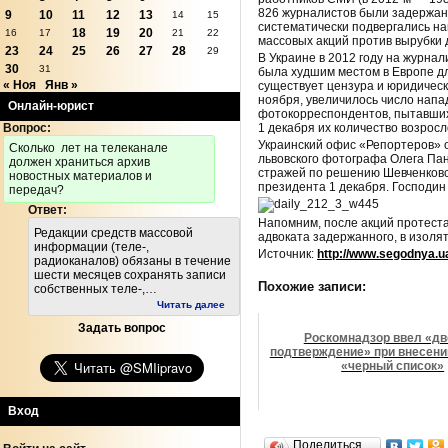
826 журналистов были задержан
9
10
11
12
13
14
15
систематически подвергались на
18
19
20
16
17
21
22
массовых акций против вырубки 
23
24
25
26
27
28
29
В Украине в 2012 году на журна
30
31
была худшим местом в Европе дл
« Ноя
Янв »
существует цензура и юридическ
ноября, увеличилось число напа
Онлайн-юрист
фотокорреспондентов, пытавшихс
1 декабря их количество возрос
Вопрос:
Украинский офис «Репортеров» о
Cколько лет на телеканале
львовского фотографа Олега Пан
должен храниться архив
стражей по решению Шевченковск
новостных материалов и
президента 1 декабря. Господин 
передач?
Ответ:
Напомним, после акций протест
Редакции средств массовой
адвоката задержанного, в изоля
информации (теле-,
Источник:
http://www.segodnya.u
радиоканалов) обязаны в течение
шести месяцев сохранять записи
Похожие записи:
собственных теле-,…
Читать далее
Задать вопрос
Роскомнадзор ввел «дв
подтверждение» при внесени
«черный список»
Вход
Поделиться…