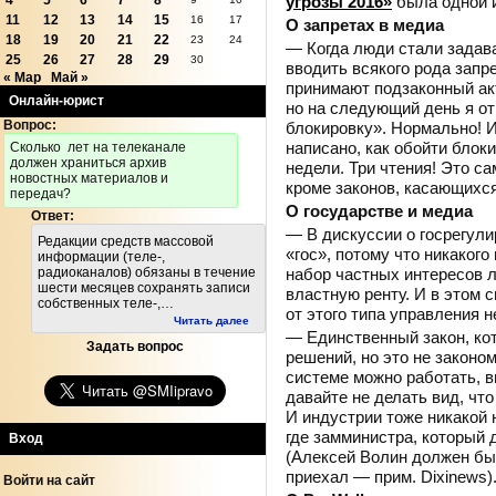
угрозы 2016»
была одной 
4
5
6
7
8
11
12
13
14
15
16
17
О запретах в медиа
18
19
20
21
22
23
24
— Когда люди стали задав
25
26
27
28
29
30
вводить всякого рода запре
« Мар
Май »
принимают подзаконный акт
Онлайн-юрист
но на следующий день я от
Вопрос:
блокировку». Нормально! И
написано, как обойти блок
Cколько лет на телеканале
должен храниться архив
недели. Три чтения! Это с
новостных материалов и
кроме законов, касающихся
передач?
О государстве и медиа
Ответ:
— В дискуссии о госрегул
Редакции средств массовой
«гос», потому что никакого 
информации (теле-,
набор частных интересов 
радиоканалов) обязаны в течение
шести месяцев сохранять записи
властную ренту. И в этом 
собственных теле-,…
от этого типа управления 
Читать далее
— Единственный закон, кот
Задать вопрос
решений, но это не законом
системе можно работать, в
давайте не делать вид, что
И индустрии тоже никакой н
где замминистра, который 
Вход
(Алексей Волин должен бы
приехал — прим. Dixinews)
Войти на сайт