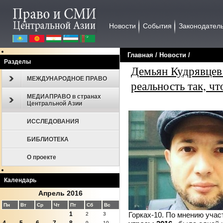
Новости
События
Законодател
Главная
/
Новости
/
Разделы
Демьян Кудрявцев
МЕЖДУНАРОДНОЕ ПРАВО
реальность так, чт
МЕДИАПРАВО в странах
Центральной Азии
ИССЛЕДОВАНИЯ
БИБЛИОТЕКА
О проекте
Календарь
Апрель 2016
Пн
Вт
Ср
Чт
Пт
Сб
Вс
Горках-10. По мнению учас
1
2
3
9
10