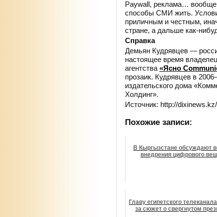
Paywall, реклама… вообще 
способы СМИ жить. Услови
приличным и честным, ина
стране, а дальше как-нибу
Справка
Демьян Кудрявцев — росси
настоящее время владелец
агентства
«Ясно Communic
прозаик. Кудрявцев в 200
издательского дома «Комме
Холдинг».
Источник: http://dixinews.kz/
Похожие записи:
В Кыргызстане обсуждают 
внедрения цифрового ве
Главу египетского телеканал
за сюжет о свергнутом пре