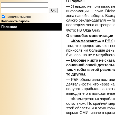
О PayWall
— Я никого не призываю пе
информации — прим. Dixine
зона нашей свободы. Всяку
Запомнить меня
сякого рекламодателя — го
Напомнить пароль
последняя зона антрепрен
Полезное
Фото: FB Olga Gray
О способах монетизации
—
«Коммерсантъ»
и
РБК
н
тем, что предоставляют н
приносят им большие деньг
бизнеса, но не с медийного
— Вообще никто не сказа
основной своей деятельн
так, чтобы в этой реаль
то другом.
— РБК объективно постави
деятельности, что через ка
получать прибыль на хостин
выводит его в положительн
— «Коммерсантъ» зарабаты
остальном. По крайней мер
этой области, и я этим го
кормит СМИ, иначе в кризи