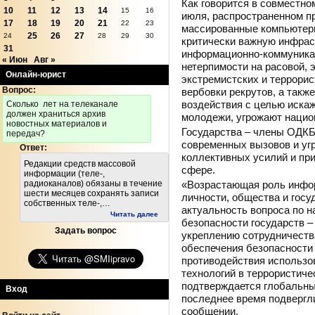
Как говорится в совместно
10
11
12
13
14
15
16
июля, распространенном п
17
18
19
20
21
22
23
массированные компьютерн
25
26
27
24
28
29
30
критически важную инфрас
31
информационно-коммуника
« Июн
Авг »
нетерпимости на расовой, 
Онлайн-юрист
экстремистских и террорис
Вопрос:
вербовки рекрутов, а такж
воздействия с целью иска
Cколько лет на телеканале
должен храниться архив
молодежи, угрожают нацио
новостных материалов и
Государства – члены ОДКБ
передач?
современных вызовов и уг
Ответ:
коллективных усилий и пр
Редакции средств массовой
сфере.
информации (теле-,
«Возрастающая роль инфо
радиоканалов) обязаны в течение
шести месяцев сохранять записи
личности, общества и госу
собственных теле-,…
актуальность вопроса по
Читать далее
безопасности государств 
Задать вопрос
укреплению сотрудничества
обеспечения безопасности
противодействия использ
технологий в террористиче
подтверждается глобальны
Вход
последнее время подвергли
сообщении.