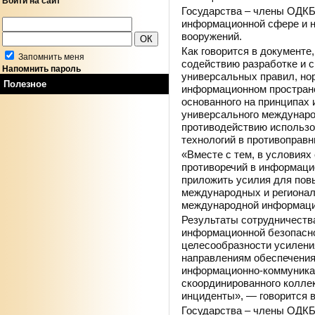
Войти на сайт
Государства – члены ОДКБ
информационной сфере и 
вооружений.
Как говорится в документе
Запомнить меня
содействию разработке и 
Напомнить пароль
универсальных правил, нор
Полезное
информационном пространс
основанного на принципах
универсального междунаро
противодействию использ
технологий в противоправн
«Вместе с тем, в условия
противоречий в информаци
приложить усилия для по
международных и регионал
международной информаци
Результаты сотрудничества
информационной безопасно
целесообразности усилени
направлениям обеспечения
информационно-коммуникац
скоординированного колле
инциденты», — говорится в
Государства – члены ОДКБ