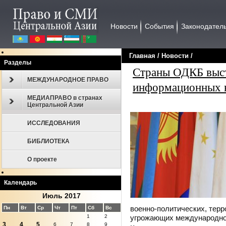
Новости
События
Законодател
Главная
/
Новости
/
Разделы
Страны ОДКБ выст
МЕЖДУНАРОДНОЕ ПРАВО
информационных 
МЕДИАПРАВО в странах
Центральной Азии
ИССЛЕДОВАНИЯ
БИБЛИОТЕКА
О проекте
Календарь
Июль 2017
военно-политических, терр
Пн
Вт
Ср
Чт
Пт
Сб
Вс
угрожающих международной
1
2
3
4
5
6
7
8
9