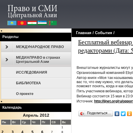
Главная
/
События
/
Разделы
Бесплатный вебинар
МЕЖДУНАРОДНОЕ ПРАВО
редакторами (Дата: 
МЕДИАПРАВО в странах
Центральной Азии
Внештатные журналисты могут у
ИССЛЕДОВАНИЯ
Организованный компанией Ebyli
Автор книги «Моя так называема
вас то, что ему нужно, что дела
БИБЛИОТЕКА
поможет понять, когда и как общ
Пять участников вебинара, кото
О проекте
Вебинар состоится 15 мая в 23:0
Источник:
http://ijnet.org/ru/oppo
Календарь
Поделиться…
Апрель 2012
Пн
Вт
Ср
Чт
Пт
Сб
Вс
1
2
3
4
5
6
7
8