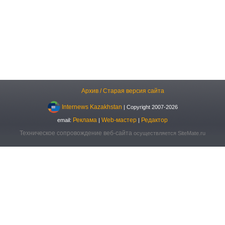
Архив / Старая версия сайта
Internews Kazakhstan
| Copyright 2007-2026
Реклама
Web-мастер
Редактор
email:
|
|
Техническое сопровождение веб-сайта
осуществляется SiteMate.ru