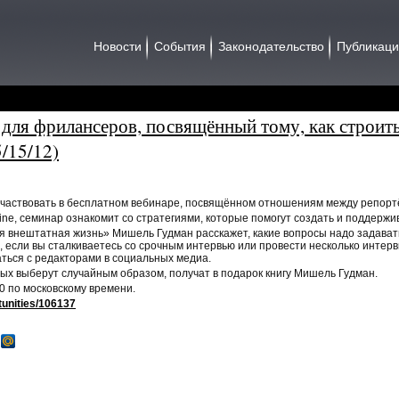
Новости
События
Законодательство
Публикац
 для фрилансеров, посвящённый тому, как строит
5/15/12)
частвовать в бесплатном вебинаре, посвящённом отношениям между репорт
ne, семинар ознакомит со стратегиями, которые помогут создать и поддержи
я внештатная жизнь» Мишель Гудман расскажет, какие вопросы надо задавать
ть, если вы сталкиваетесь со срочным интервью или провести несколько интер
аться с редакторами в социальных медиа.
рых выберут случайным образом, получат в подарок книгу Мишель Гудман.
0 по московскому времени.
rtunities/106137