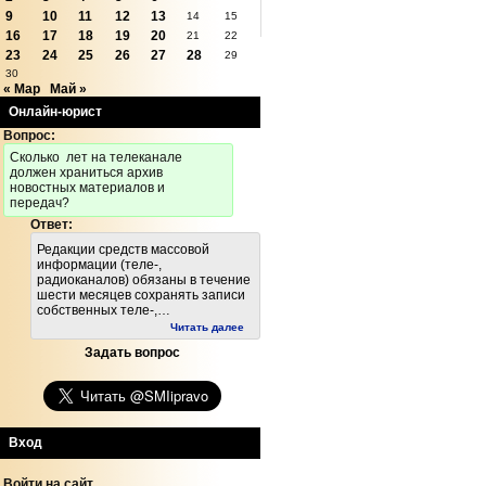
9
10
11
12
13
14
15
16
17
18
19
20
21
22
23
24
25
26
27
28
29
30
« Мар
Май »
Онлайн-юрист
Вопрос:
Cколько лет на телеканале
должен храниться архив
новостных материалов и
передач?
Ответ:
Редакции средств массовой
информации (теле-,
радиоканалов) обязаны в течение
шести месяцев сохранять записи
собственных теле-,…
Читать далее
Задать вопрос
Вход
Войти на сайт