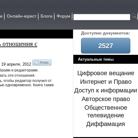
ии
Онлайн-юрист
Блоги
Форум
Доcтупно документов:
ь отношения с
2527
Актуальные темы
19 апреля, 2012
ёрами и редакторами.
Цифровое вещание
вать эти отношения.
Интернет и Право
, чтобы редактор получил от
вью одновременно. Книга также
Доступ к информации
Авторское право
Общественное
телевидение
Диффамация