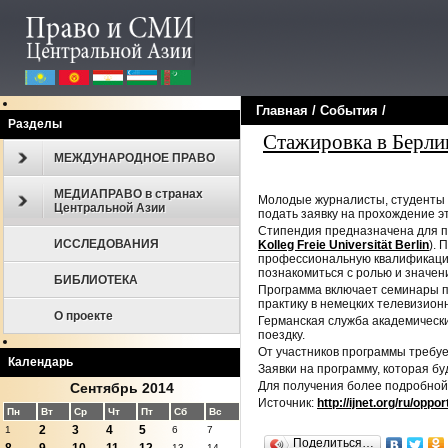
Главная
/
События
/
Разделы
Стажировка в Берли
МЕЖДУНАРОДНОЕ ПРАВО
МЕДИАПРАВО в странах
Молодые журналисты, студенты 1
Центральной Азии
подать заявку на прохождение э
Стипендия предназначена для пр
ИССЛЕДОВАНИЯ
Kolleg Freie Universität Berlin
). 
профессиональную квалификацию, 
познакомиться с ролью и значен
БИБЛИОТЕКА
Программа включает семинары по
практику в немецких телевизион
О проекте
Германская служба академическ
поездку.
От участников программы требуе
Календарь
Заявки на программу, которая бу
Для получения более подробной
Сентябрь 2014
Источник:
http://ijnet.org/ru/oppo
Пн
Вт
Ср
Чт
Пт
Сб
Вс
2
3
4
5
1
6
7
Поделиться…
13
14