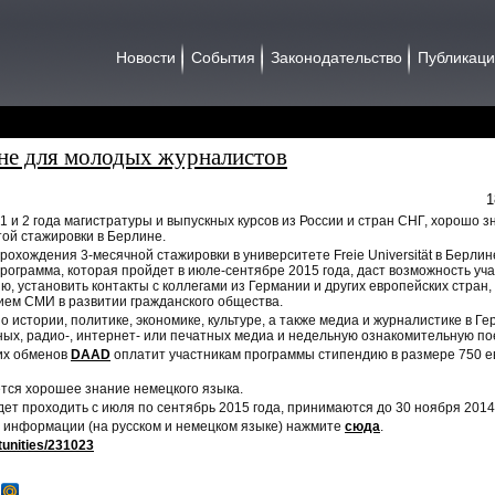
Новости
События
Законодательство
Публикац
не для молодых журналистов
1
 и 2 года магистратуры и выпускных курсов из России и стран СНГ, хорошо з
той стажировки в Берлине.
охождения 3-месячной стажировки в университете Freie Universität в Берлине
Программа, которая пройдет в июле-сентябре 2015 года, даст возможность уч
установить контакты с коллегами из Германии и других европейских стран, а
ием СМИ в развитии гражданского общества.
 истории, политике, экономике, культуре, а также медиа и журналистике в 
ных, радио-, интернет- или печатных медиа и недельную ознакомительную по
их обменов
DAAD
оплатит участникам программы стипендию в размере 750 ев
тся хорошее знание немецкого языка.
дет проходить с июля по сентябрь 2015 года, принимаются до 30 ноября 2014
 информации (на русском и немецком языке) нажмите
сюда
.
rtunities/231023