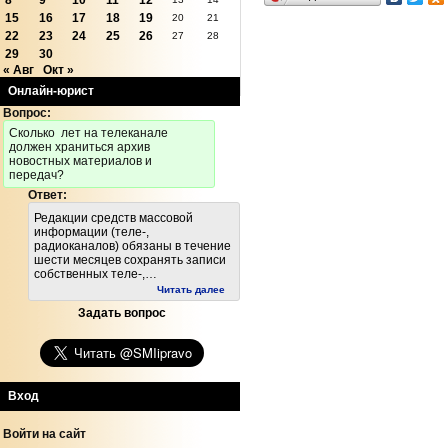
8
9
10
11
12
15
16
17
18
19
20
21
22
23
24
25
26
27
28
29
30
« Авг
Окт »
Онлайн-юрист
Вопрос:
Cколько лет на телеканале
должен храниться архив
новостных материалов и
передач?
Ответ:
Редакции средств массовой
информации (теле-,
радиоканалов) обязаны в течение
шести месяцев сохранять записи
собственных теле-,…
Читать далее
Задать вопрос
Вход
Войти на сайт