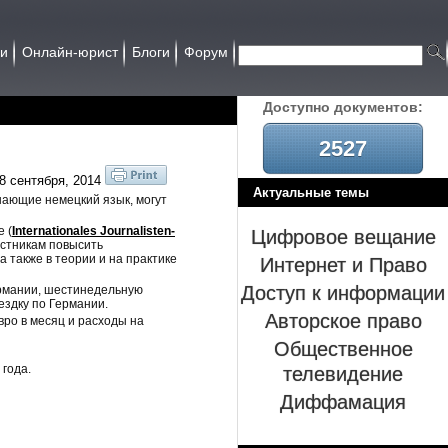
ии
Онлайн-юрист
Блоги
Форум
Доcтупно документов:
2527
8 сентября, 2014
Актуальные темы
нающие немецкий язык, могут
Цифровое вещание
 (
Internationales Journalisten-
астникам повысить
Интернет и Право
 также в теории и на практике
Доступ к информации
Германии, шестинедельную
ездку по Германии.
Авторское право
ро в месяц и расходы на
Общественное
телевидение
 года.
Диффамация