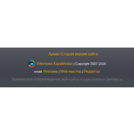
Архив / Старая версия сайта
Internews Kazakhstan
| Copyright 2007-2026
Реклама
Web-мастер
Редактор
email:
|
|
Техническое сопровождение веб-сайта
осуществляется SiteMate.ru