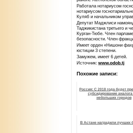
Работала нотариусом госн
нотариусом госнотариально
Куляб и начальником упра
Депутат Маджлиси намоянд
Таджикистана третьего и ч
Курган-Тюбе. Член парламе
безопасности. Член фракц
Имеет орден «Нишони фахр
юстиции 3 степени.
Замужем, имеет 6 детей.
Источник:
www.odob.tj
Похожие записи:
Россия: С 2018 года будет п
субсидирование аналога
небольших городов
В Астане наградили лучших 