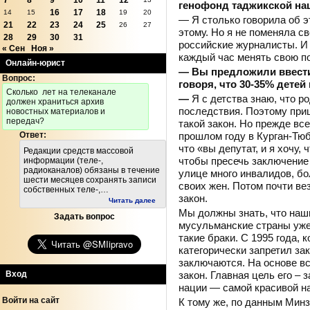
7
8
9
10
11
12
генофонд таджикской на
16
17
18
14
15
19
20
— Я столько говорила об э
21
22
23
24
25
26
27
этому. Но я не поменяла с
28
29
30
31
российские журналисты. И 
« Сен
Ноя »
каждый час менять свою п
Онлайн-юрист
— Вы предложили ввести 
Вопрос:
говоря, что 30-35% дете
Cколько лет на телеканале
—
Я с детства знаю, что 
должен храниться архив
последствия. Поэтому при
новостных материалов и
передач?
такой закон. Но прежде вс
прошлом году в Курган-Тюб
Ответ:
что «вы депутат, и я хочу,
Редакции средств массовой
чтобы пресечь заключение 
информации (теле-,
радиоканалов) обязаны в течение
улице много инвалидов, бо
шести месяцев сохранять записи
своих жен. Потом почти ве
собственных теле-,…
закон.
Читать далее
Мы должны знать, что наши
Задать вопрос
мусульманские страны уже 
такие браки. С 1995 года, 
категорически запретил за
заключаются. На основе вс
закон. Главная цель его –
Вход
нации — самой красивой на
Войти на сайт
К тому же, по данным Минз