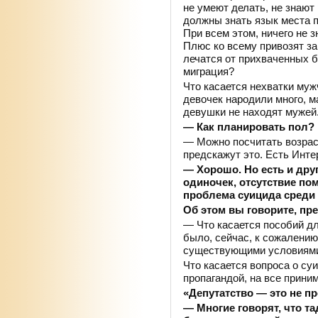
не умеют делать, не знают 
должны знать язык места п
При всем этом, ничего не з
Плюс ко всему привозят за
лечатся от прихваченных б
миграция?
Что касается нехватки му
девочек народили много, м
девушки не находят мужей.
— Как планировать пол?
— Можно посчитать возраст
предскажут это. Есть Интер
— Хорошо. Но есть и дру
одиночек, отсутствие по
проблема суицида среди
Об этом вы говорите, пр
— Что касается пособий дл
было, сейчас, к сожалению
существующими условиям
Что касается вопроса о су
пропагандой, на все прини
«Депутатство — это не п
— Многие говорят, что т