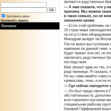
являются родственные бра
— А нам сказали, что у н
причину. Мы можем сказа
в таких семьях, но не мо
Запомнить меня
смешение крови.
Напомнить пароль
— Если этой проблемы не б
Полезное
15 стран мира законодател
за отсутствия оборудования
Минздрав выйдет на Москв
После моего выступления 
кампания по данной теме, н
будет принят или нет, но п
заключать родственные бр
последствия.
Мне звонил один из тех, к
родственнице. Я сказала, ч
Но вы сами имейте совесть
хромосомы, гены, и если ес
— Где сейчас находится 
— Он был представлен в С
обстоятельности, дополне
всестороннего изучения и
специальная рабочая групп
Назирой Гаффоровой вошл