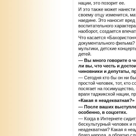
нации, это позорит ее.
И это также может нанести
своему отцу изменится, ма
наедине. Это наносит вред
воспитательного характера
наоборот, создается впеча
Что касается «Бахористон»
документального фильма? 
мультики, детские концерт
детей.
— Вы много говорите о че
ли вы, что честь и дост
чиновники и депутаты, 
— Сегодня кто бы он ни бы
простой человек, тот, кто 
посягает на госимущество,
враги таджикской нации, п
«Какая я неадекватная?»
— После ваших выступле
особенно, в соцсетях.
— Когда в Интернете сидит
бескультурный человек и г
неадекватная? Какая я неа
благо народа, а обратно 