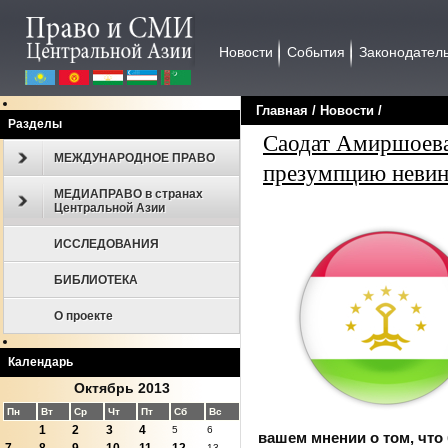
Новости
События
Законодател
Главная
/
Новости
/
Разделы
Саодат Амиршоева
МЕЖДУНАРОДНОЕ ПРАВО
презумпцию неви
МЕДИАПРАВО в странах
Центральной Азии
ИССЛЕДОВАНИЯ
БИБЛИОТЕКА
О проекте
Календарь
Октябрь 2013
Пн
Вт
Ср
Чт
Пт
Сб
Вс
1
2
3
4
5
6
вашем мнении о том, что
13