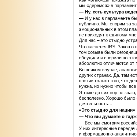
мы «деремся» в парламент
— Ну, есть культура вед
— И у нас в парламенте бы
публично. Мы спорим за з
эмоциональных в этом план
не приходят к единому мне
Для нас – это стыдно устр
Что касается IRS. Закон о
том созыве были сегодняш
обсудили и спорили по это
абсолютно отличаются от
Во всяком случае, аналоги
других странах. Да, там ест
против только того, что де
нужна, но нужно чтобы все
Я тоже до сих пор не знаю,
бесполезно. Хорошо было б
деятельность…
«Это стыдно для нации»
— Что вы думаете о тад
— Все мы смотрим российск
У них интересные передач
информационно-аналитиче