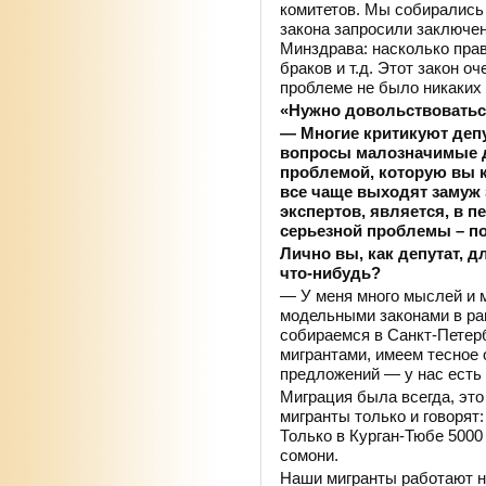
комитетов. Мы собирались
закона запросили заключе
Минздрава: насколько прав
браков и т.д. Этот закон о
проблеме не было никаких 
«Нужно довольствовать
— Многие критикуют депу
вопросы малозначимые дл
проблемой, которую вы 
все чаще выходят замуж 
экспертов, является, в 
серьезной проблемы – п
Лично вы, как депутат, 
что-нибудь?
— У меня много мыслей и 
модельными законами в ра
собираемся в Санкт-Петер
мигрантами, имеем тесное 
предложений — у нас есть 
Миграция была всегда, это
мигранты только и говорят
Только в Курган-Тюбе 5000
сомони.
Наши мигранты работают н