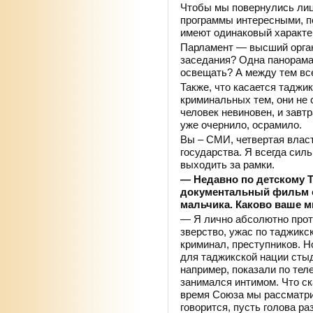
Чтобы мы повернулись лиц
программы интересными, п
имеют одинаковый характе
Парламент — высший орган
заседания? Одна панорама 
освещать? А между тем вс
Также, что касается таджи
криминальных тем, они не
человек невиновен, и завтр
уже очернило, осрамило.
Вы – СМИ, четвертая влас
государства. Я всегда сил
выходить за рамки.
— Недавно по детскому 
документальный фильм с
мальчика. Каково ваше м
— Я лично абсолютно проти
зверство, ужас по таджик
криминал, преступников. Н
для таджикской нации стыд
например, показали по тел
занимался интимом. Что ск
время Союза мы рассматри
говорится, пусть голова ра