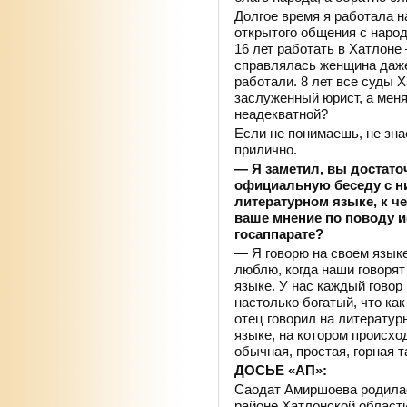
Долгое время я работала н
открытого общения с народ
16 лет работать в Хатлоне 
справлялась женщина даже
работали. 8 лет все суды 
заслуженный юрист, а меня
неадекватной?
Если не понимаешь, не зна
прилично.
— Я заметил, вы достато
официальную беседу с ни
литературном языке, к ч
ваше мнение по поводу и
госаппарате?
— Я говорю на своем языке,
люблю, когда наши говорят
языке. У нас каждый говор
настолько богатый, что как
отец говорил на литератур
языке, на котором происх
обычная, простая, горная 
ДОСЬЕ «АП»:
Саодат Амиршоева родилас
районе Хатлонской област