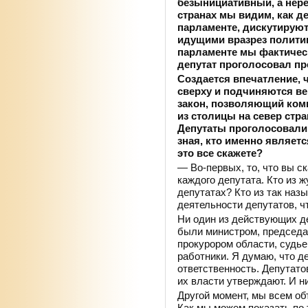
безынициативный, а нере
странах мы видим, как д
парламенте, дискутируют
идущими вразрез политик
парламенте мы фактическ
депутат проголосовал пр
Создается впечатление, 
сверху и подчиняются ве
закон, позволяющий ко
из столицы на север стра
Депутаты проголосовали 
зная, кто именно являет
это все скажете?
— Во-первых, то, что вы с
каждого депутата. Кто из ж
депутатах? Кто из так наз
деятельности депутатов, ч
Ни один из действующих де
были министром, председат
прокурором области, судье
работники. Я думаю, что д
ответственность. Депутато
их власти утверждают. И ни
Другой момент, мы всем об
Как мы можем показать по 