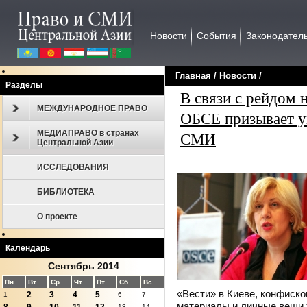
Новости
События
Законодател
Главная
/
Новости
/
Разделы
В связи с рейдом 
МЕЖДУНАРОДНОЕ ПРАВО
ОБСЕ призывает ук
МЕДИАПРАВО в странах
СМИ
Центральной Азии
ИССЛЕДОВАНИЯ
БИБЛИОТЕКА
О проекте
Календарь
Сентябрь 2014
Пн
Вт
Ср
Чт
Пт
Сб
Вс
«Вести» в Киеве, конфиск
2
3
4
5
1
6
7
материалы и личные вещи 
13
14