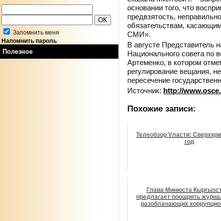
основании того, что восп
предвзятость, неправильн
обязательствам, касающи
Запомнить меня
СМИ».
Напомнить пароль
В августе Представитель 
Полезное
Национального совета по 
Артеменко, в котором отме
регулирование вещания, н
пересечение государствен
Источник:
http://www.osce
Похожие записи:
Телеобзор Vласти: Сверхкр
год
Глава Минюста Кыргызс
предлагает поощрять журна
разоблачающих коррупцио