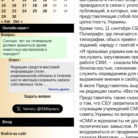
8
9
10
11
12
проводился в связи с уго
15
16
17
18
19
20
21
публикаций, в которых, ка
22
23
24
25
26
27
28
представляющая собой пос
29
30
целостность Украины.
« Авг
Окт »
Кроме того, 11 сентября С
Онлайн-юрист
Полиграф», где печатается
Вопрос:
типографии, обыск привёл 
Cколько лет на телеканале
изданий, наряду с газетой 
должен храниться архив
новостных материалов и
«Я призываю украинские вл
передач?
послужить запугиванию пр
Ответ:
работе СМИ, – сказала Ми
Редакции средств массовой
безопасностью, связанная 
информации (теле-,
служить оправданием для 
радиоканалов) обязаны в течение
выражения мнения и своб
шести месяцев сохранять записи
собственных теле-,…
В июле Представитель выр
Читать далее
на редакцию газеты «Вести
Задать вопрос
Представитель также сказ
о том, что СБУ запретила 
служащим учреждений СМИ
совета Украины по вопрос
«СМИ и журналисты не до
Вход
политических замыслов. Я
воздержаться от продвижен
Войти на сайт
сказала Миятович. – Запре