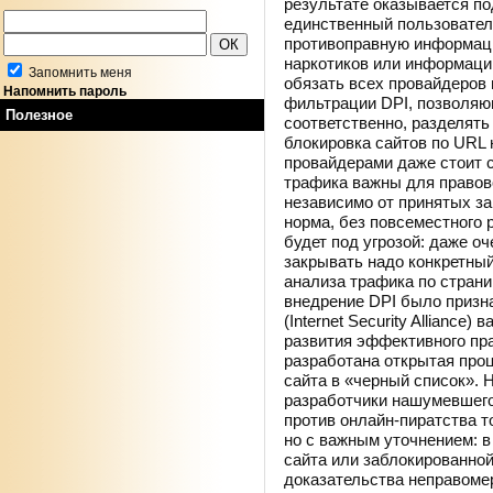
результате оказывается по
единственный пользовател
противоправную информаци
наркотиков или информацию
Запомнить меня
обязать всех провайдеров 
Напомнить пароль
фильтрации DPI, позволяю
Полезное
соответственно, разделять
блокировка сайтов по URL
провайдерами даже стоит 
трафика важны для правов
независимо от принятых за
норма, без повсеместного 
будет под угрозой: даже о
закрывать надо конкретный
анализа трафика по страни
внедрение DPI было призн
(Internet Security Allianc
развития эффективного пра
разработана открытая про
сайта в «черный список». 
разработчики нашумевшего
против онлайн-пиратства т
но с важным уточнением: в
сайта или заблокированно
доказательства неправомер