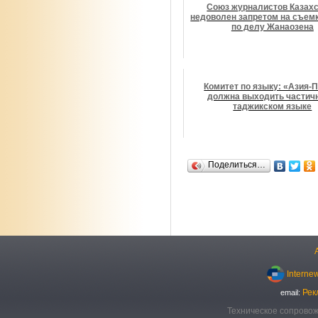
Союз журналистов Казах
недоволен запретом на съемк
по делу Жанаозена
Комитет по языку: «Азия-
должна выходить частич
таджикском языке
Поделиться…
Interne
Рек
email:
Техническое сопровож