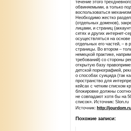
течение этого трехдневног
обвиняемыми, а только по
воспользоваться механизмо
Необходимо жестко раздел
(отдельных доменов), закр
лицами, и страниц (аккаун
сетях и других интернет-с
осуществляться на основе 
отдельных его частей, – в
страницы. Во втором – тол
немецкой практике, напри
требований) со стороны ре
открытую базу правоприме
детской порнографией, рек
о способах суицида (так к
пространство для интерпр
кейсах с четким списком к
блокировке должны соотнос
не совпадают хотя бы на 5
список». Источник: Slon.ru
Источник:
http://jourdom.r
Похожие записи: