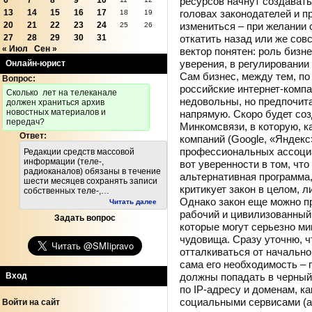
ресурсов начнут создавать
6
7
8
9
10
головах законодателей и п
13
14
15
16
17
18
19
измениться – при желании
20
21
22
23
24
25
26
откатить назад или же сов
27
28
29
30
31
« Июл
Сен »
вектор понятен: роль бизн
уверения, в регулировании
Онлайн-юрист
Сам бизнес, между тем, по
Вопрос:
российские интернет-комп
Cколько лет на телеканале
недовольны, но предпочит
должен храниться архив
новостных материалов и
напрямую. Скоро будет соз
передач?
Минкомсвязи, в которую, к
Ответ:
компаний (Google, «Яндекс»
профессиональных ассоциац
Редакции средств массовой
информации (теле-,
вот уверенности в том, что
радиоканалов) обязаны в течение
альтернативная программа,
шести месяцев сохранять записи
критикует закон в целом, 
собственных теле-,…
Однако закон еще можно пр
Читать далее
рабочий и цивилизованный 
Задать вопрос
которые могут серьезно ми
чудовища. Сразу уточню, ч
отталкиваться от начальног
сама его необходимость – 
должны попадать в черный
Вход
по IP-адресу и доменам, ка
социальными сервисами (а 
Войти на сайт