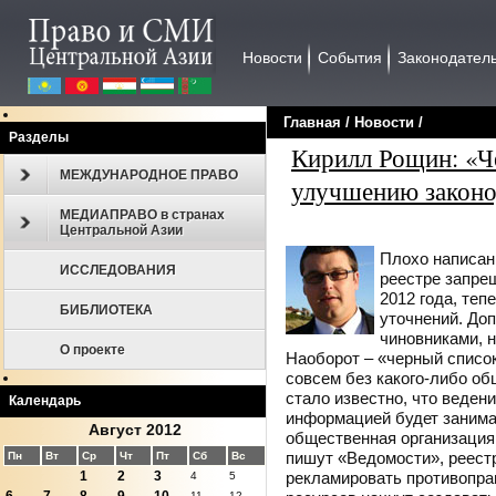
Новости
События
Законодател
Главная
/
Новости
/
Разделы
Кирилл Рощин: «Че
МЕЖДУНАРОДНОЕ ПРАВО
улучшению законо
МЕДИАПРАВО в странах
Центральной Азии
Плохо написан
ИССЛЕДОВАНИЯ
реестре запре
2012 года, теп
БИБЛИОТЕКА
уточнений. До
чиновниками, н
О проекте
Наоборот – «черный список
совсем без какого-либо об
стало известно, что веден
Календарь
информацией будет занима
Август 2012
общественная организация,
пишут «Ведомости», реестр
Пн
Вт
Ср
Чт
Пт
Сб
Вс
рекламировать противопра
1
2
3
4
5
11
12