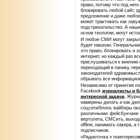
право, потому что под нег
блокировать любой сайт, г
предложение и даже любое 
может трактовать как зав
подстрекательство. А наши
основ теологии, могут исто
И любое СМИ могут закрыт
будет наказан. Генеральна
это право, блокировать и 
интернет, но каждый раз в
прислушиваться к мнению о
переходящий в панику, пер
законодателей здравомысли
обрывать все информацион
Независимо от принятия по
Facebook
журналисты и б
интересной задачи
. Журн
намерены делать и как де
соцсети/блоги, вайберы ок
различными: фейсбукчане 
вертолета, СМСить, выходи
offline, нанимать хакера, 
подписчиков.
«Радиоточка » поинтересов