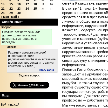
7
8
9
10
11
сетей в Казахстане, приче
14
15
16
17
18
19
20
В статье 41 пункт 1 «Поря
21
22
23
24
25
26
27
средств связи» сказано: «В
28
29
30
средств связи в преступн
« Мар
Май »
личности, общества и госу
Онлайн-юрист
информации, нарушающей з
Вопрос:
Казахстан, содержащей пр
Cколько лет на телеканале
террористической деятельн
должен храниться архив
участию в массовых (публ
новостных материалов и
передач?
нарушением установленного
заместители вносят в упо
Ответ:
нарушений закона с требо
Редакции средств массовой
приостановлению работы се
информации (теле-,
радиоканалов) обязаны в течение
связи, доступу к интернет
шести месяцев сохранять записи
информации».
собственных теле-,…
Политик
Гани Касымов
в 
Читать далее
запрещают и вырубают сейч
Задать вопрос
массовый психоз, массовые
вырубать в таком случае. 
против существующего стро
государственного устройст
вы говорите. Для этого ест
Вход
профсоюзы — работайте та
Войти на сайт
Мы уже насмотрелись, пожа