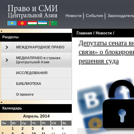
Новости
События
Законодател
Главная
/
Новости
/
Разделы
Депутаты сената в
МЕЖДУНАРОДНОЕ ПРАВО
связи» о блокиров
МЕДИАПРАВО в странах
решения суда
Центральной Азии
ИССЛЕДОВАНИЯ
БИБЛИОТЕКА
О проекте
Календарь
Апрель 2014
Пн
Вт
Ср
Чт
Пт
Сб
Вс
1
2
3
4
5
6
12
13