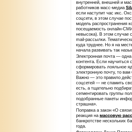
внутренней, внешней и мас
работников масс-медиа
Si
если наступит час икс. Ок
соцсети, в этом случае п
модель распространения ко
посещаемость онлайн-СМИ 
невысока). В этом случае
mail-рассылки. Тематическ
куда труднее. Но я на мест
начала развивать так назы
Электронная почта — одна
контента. Если научиться 
сформировать лояльное яд
электронную почту, то вам
Важно — это правило дейст
соцсетей — не спамить сво
есть, а тщательно подбира
сегментировать группы пол
подобранные пакеты инфор
страшна».
Поправка а закон «О связи»
реакция на
массовую рас
банкротстве нескольких ба
года.