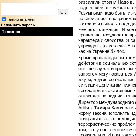
развалили страну. Надо выв
надо людей возбуждать, дл
Разумными надо быть, и жу
на свой адрес воспринимаю
Запомнить меня
в стране и выводы надо де
Напомнить пароль
меняется ситуация. И все 
Полезное
правильно, государство п
характера и свойства. Я са
упреждать такие дела. Я не
как на Украине было».
Кроме пропаганды экстрем
действий в социальных се
отныне служат и призывы 
запретом могут оказаться W
Skype, другие социальные
ситуации депутатам нижней
согласиться со старшими 
отправлен на подпись глав
Директор международного 
Adilsoz
Тамара Калеева
в 
норму закона исполнять ид
нейтрализовать с помощью
террористические проблемы,
том, что у нас эти понятия
произвольно. И нам тоже ч