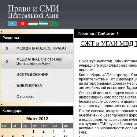
Главная
/
События
/
Разделы
СЖТ и УГАИ МВД Та
МЕЖДУНАРОДНОЕ ПРАВО
МЕДИАПРАВО в странах
Союз журналистов Таджикистана
Центральной Азии
очередного журналистского кон
дорога».
ИССЛЕДОВАНИЯ
Как сообщил «АП» секретарь Сою
правительства РТ от 2 декабря
на автомобильных дорогах Респ
БИБЛИОТЕКА
автомобильной инспекции Таджи
Основной целью конкурса являе
О проекте
информационного пространства,
безопасности дорожного движен
качества журналистских материа
Календарь
По его словам, конкурс провод
обеспечению безопасности доро
Март 2012
и подростков; лучшая серия пуб
сотруднике ГАИ; лучший репорт
Пн
Вт
Ср
Чт
Пт
Сб
Вс
реклама по безопасности дорож
1
2
3
4
ГАИ.
8
9
10