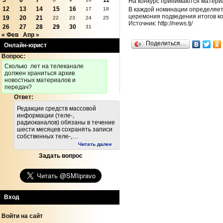
5
6
7
11
На конкурс принимаются материа
12
13
14
15
16
В каждой номинации определяет
17
18
церемония подведения итогов ко
19
20
21
22
23
24
25
Источник: http://news.tj/
26
27
28
29
30
31
« Фев
Апр »
Поделиться…
Онлайн-юрист
Вопрос:
Cколько лет на телеканале
должен храниться архив
новостных материалов и
передач?
Ответ:
Редакции средств массовой
информации (теле-,
радиоканалов) обязаны в течение
шести месяцев сохранять записи
собственных теле-,…
Читать далее
Задать вопрос
Вход
Войти на сайт