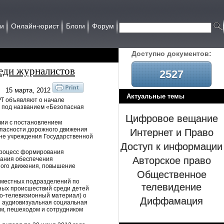
ии
Онлайн-юрист
Блоги
Форум
Доcтупно документов:
еди журналистов
2527
15 марта, 2012
Актуальные темы
РТ объявляют о начале
я под названием «Безопасная
Цифровое вещание
вии с постановлением
Интернет и Право
опасности дорожного движения
ине учреждения Государственной
Доступ к информации
 процесс формирования
Авторское право
вания обеспечения
ного движения, повышение
Общественное
 местных подразделений по
телевидение
ных происшествий среди детей
ио-телевизионный материал) о
Диффамация
я аудиовизуальная социальная
м, пешеходом и сотрудником