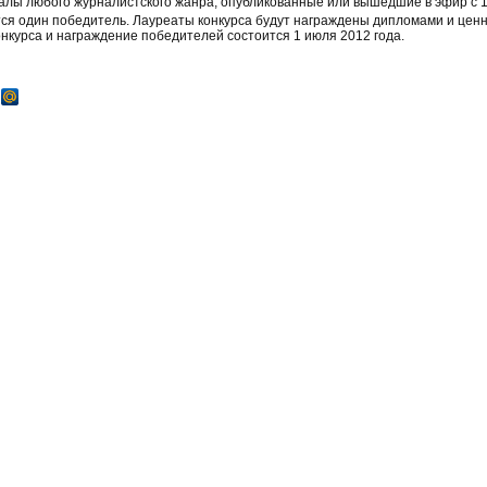
лы любого журналистского жанра, опубликованные или вышедшие в эфир с 1 
ся один победитель. Лауреаты конкурса будут награждены дипломами и це
нкурса и награждение победителей состоится 1 июля 2012 года.