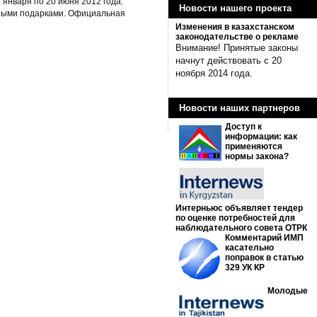
января по 20 июня 2012 года.
Новости нашего проекта
нными подарками. Официальная
Изменения в казахстанском
законодательстве о рекламе
Внимание! Принятые законы
начнут действовать с 20
ноября 2014 года.
Новости наших партнеров
Доступ к
информации: как
применяются
нормы закона?
Интерньюс объявляет тендер
по оценке потребностей для
наблюдательного совета ОТРК
Комментарий ИМП
касательно
поправок в статью
329 УК КР
Молодые