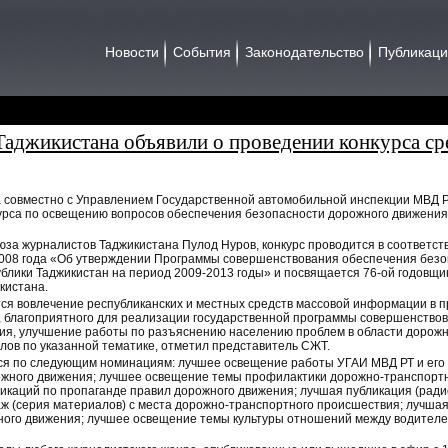
Новости
События
Законодательство
Публикац
джикистана объявили о проведении конкурса ср
 совместно с Управлением Государственной автомобильной инспекции МВД 
курса по освещению вопросов обеспечения безопасности дорожного движени
за журналистов Таджикистана Пулод Нуров, конкурс проводится в соответст
 2008 года «Об утверждении Программы совершенствования обеспечения без
ублики Таджикистан на период 2009-2013 годы» и посвящается 76-ой годовщ
кистана.
тся вовлечение республиканских и местных средств массовой информации в
 благоприятного для реализации государственной программы совершенство
ия, улучшение работы по разъяснению населению проблем в области дорож
лов по указанной тематике, отметил представитель СЖТ.
ится по следующим номинациям: лучшее освещение работы УГАИ МВД РТ и его
жного движения; лучшее освещение темы профилактики дорожно-транспорт
ликаций по пропаганде правил дорожного движения; лучшая публикация (рад
аж (серия материалов) с места дорожно-транспортного происшествия; лучша
ного движения; лучшее освещение темы культуры отношений между водителе