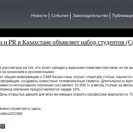
Новости
События
Законодательство
Публикац
и PR в Казахстане объявляет набор студентов (С
 рассчитана на тех, кто хочет овладеть журналистским мастерством, но не 
 на казахском и русском языках.
ат общую информацию о СМИ Казахстана, изучат структуру статьи, научатся 
нформации, создавать новостные телевизионные сюжеты. Длительность курса
имость интенсивного обучения составляет 25 000 тг. в месяц (только за меся
период обучения предоставляется скидка 10%.
День открытых дверей для всех желающих освоить профессию журналиста. Пл
ожно посмотреть здесь.
tunities/101388