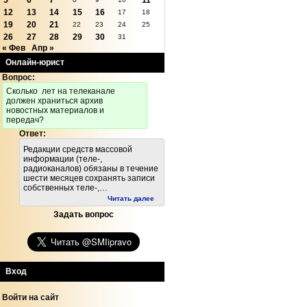
5
6
7
11
12
13
14
15
16
17
18
19
20
21
22
23
24
25
26
27
28
29
30
31
« Фев
Апр »
Онлайн-юрист
Вопрос:
Cколько лет на телеканале
должен храниться архив
новостных материалов и
передач?
Ответ:
Редакции средств массовой
информации (теле-,
радиоканалов) обязаны в течение
шести месяцев сохранять записи
собственных теле-,…
Читать далее
Задать вопрос
Вход
Войти на сайт