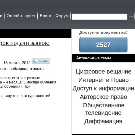
ии
Онлайн-юрист
Блоги
Форум
Доcтупно документов:
рок подачи заявок:
2527
Актуальные темы
15 марта, 2012
имеет необходимого опыта
Цифровое вещание
Интернет и Право
писать статьи в разных
 – 4 месяца: 3 месяца обучения
Доступ к информации
цы обучения). При
Авторское право
анируется, что курс занятий
Общественное
телевидение
Диффамация