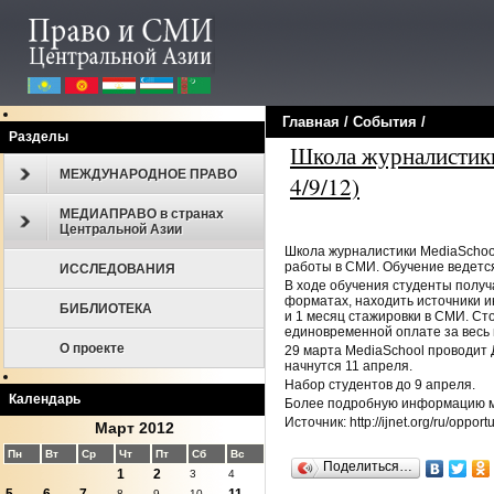
Главная
/
События
/
Разделы
Школа журналистики 
МЕЖДУНАРОДНОЕ ПРАВО
4/9/12)
МЕДИАПРАВО в странах
Центральной Азии
Школа журналистики MediaSchool
работы в СМИ. Обучение ведется
ИССЛЕДОВАНИЯ
В ходе обучения студенты получ
форматах, находить источники и
БИБЛИОТЕКА
и 1 месяц стажировки в СМИ. Сто
единовременной оплате за весь 
О проекте
29 марта MediaSchool проводит 
начнутся 11 апреля.
Набор студентов до 9 апреля.
Календарь
Более подробную информацию м
Источник: http://ijnet.org/ru/oppor
Март 2012
Пн
Вт
Ср
Чт
Пт
Сб
Вс
Поделиться…
1
2
3
4
8
9
10