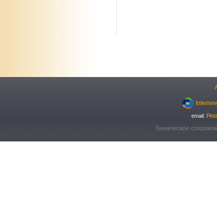
Interne
Рек
email:
Техническое сопровож