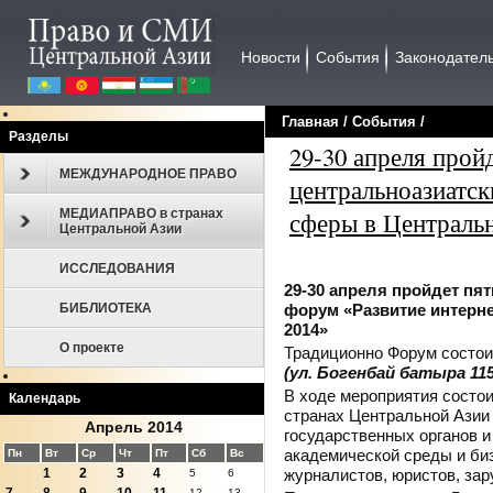
Новости
События
Законодател
Главная
/
События
/
Разделы
29-30 апреля прой
МЕЖДУНАРОДНОЕ ПРАВО
центральноазиатск
МЕДИАПРАВО в странах
сферы в Центральн
Центральной Азии
ИССЛЕДОВАНИЯ
29-30 апреля пройдет пя
форум «Развитие интерне
БИБЛИОТЕКА
2014»
О проекте
Традиционно Форум состои
(ул. Богенбай батыра 115,
В ходе мероприятия состои
Календарь
странах Центральной Азии 
Апрель 2014
государственных органов и
академической среды и биз
Пн
Вт
Ср
Чт
Пт
Сб
Вс
журналистов, юристов, зар
1
2
3
4
5
6
12
13