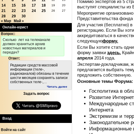
7
8
9
10
11
Помимо экспертов из 5 ст
14
15
16
17
18
19
20
выступят специалисты из Е
21
22
23
24
25
26
27
Мероприятие организовано
28
29
30
Представительства фонда 
« Мар
Май »
Для участия (бесплатно) в
Онлайн-юрист
регистрацию. Если Вы хоти
Вопрос:
аккредитоваться в качест
Cколько лет на телеканале
следующую
форму.
должен храниться архив
Если Вы хотите стать одн
новостных материалов и
форму заявки
здесь.
Крайн
передач?
апреля
2014 года.
Ответ:
Экспертам-докладчикам, ж
Редакции средств массовой
предлагается выбрать тем
информации (теле-,
радиоканалов) обязаны в течение
предложить собственную.
шести месяцев сохранять записи
Основные темы Форума:
собственных теле-,…
Читать далее
Госполитика в обл
Задать вопрос
Развитие Интернет
Международные ст
Интернета
Экстремизм и терр
Вход
Законодательное р
Информационные в
Войти на сайт