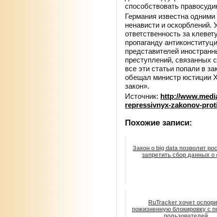
способствовать правосуди
Германия известна одними 
ненависти и оскорблений. 
ответственность за клевету
пропаганду антиконституц
представителей иностранны
преступлений, связанных 
все эти статьи попали в за
обещал министр юстиции Х
закон».
Источник:
http://www.medi
repressivnyx-zakonov-proti
Похожие записи:
Закон о big data позволит р
запретить сбор данных о
RuTracker хочет оспор
пожизненную блокировку с 
пользователей