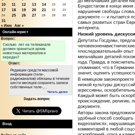
до мельчайших деталей на
10
11
12
13
14
15
16
Бундестагом в конце июня 
17
18
19
20
21
22
23
нарушение свободы слова.
25
26
27
24
28
29
30
документе — и пытается по
31
самых развитых стран Евр
« Июн
Авг »
интернета.
Онлайн-юрист
Низкий уровень дискусс
Вопрос:
Депутаты Госдумы, предла
Cколько лет на телеканале
человеконенавистнические
должен храниться архив
«последовательный» опыт 
новостных материалов и
мельчайших деталей похож 
передач?
года. Правда, в пояснител
Ответ:
упоминают, что в Германии 
Редакции средств массовой
значит, оценить успешност
информации (теле-,
В немецком законопроекте 
радиоканалов) обязаны в течение
шести месяцев сохранять записи
низкой культуры дискуссий
собственных теле-,…
агрессивны, оскорбительн
Читать далее
Каждый может быть оскорбл
Задать вопрос
происхождение, религию, 
документе.
Авторы закона предложили
удобный способ сообщать 
видеозаписях, нарушающих
Вход
комментарий в любой соцсе
оскорблений, угроз и клеве