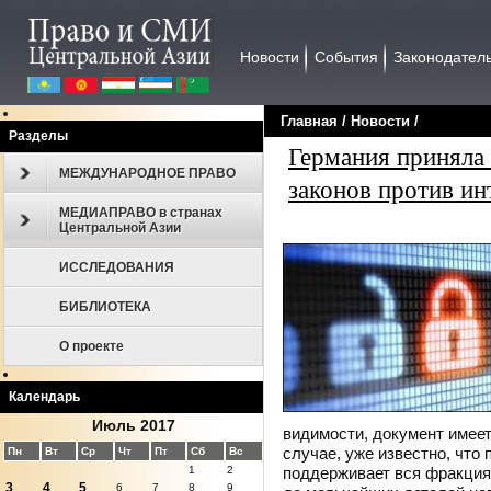
Новости
События
Законодател
Главная
/
Новости
/
Разделы
Германия приняла
МЕЖДУНАРОДНОЕ ПРАВО
законов против ин
МЕДИАПРАВО в странах
Центральной Азии
ИССЛЕДОВАНИЯ
БИБЛИОТЕКА
О проекте
Календарь
Июль 2017
видимости, документ имее
случае, уже известно, что
Пн
Вт
Ср
Чт
Пт
Сб
Вс
поддерживает вся фракция
1
2
3
4
5
6
7
8
9