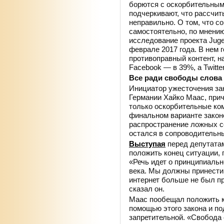
борются с оскорбительным
подчеркивают, что рассчи
неправильно. О том, что с
самостоятельно, по мнению
исследование проекта Juge
феврале 2017 года. В нем 
противоправный контент, н
Facebook — в 39%, а Twitt
Все ради свободы слова
Инициатор ужесточения за
Германии Хайко Маас, при
только оскорбительные ком
финальном варианте закон
распространение ложных со
остался в сопроводительн
Выступая
перед депутатам
положить конец ситуации, п
«Речь идет о принципиаль
века. Мы должны принести, 
интернет больше не был п
сказал он.
Маас пообещал положить ко
помощью этого закона и по
запретительной. «Свобода 