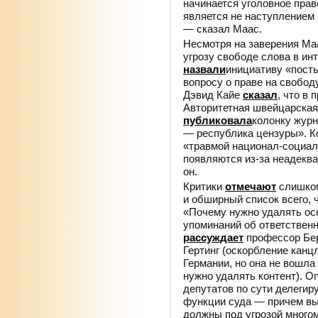
начинается уголовное прав
является не наступлением 
— сказал Маас.
Несмотря на заверения Маа
угрозу свободе слова в ин
назвали
инициативу «пост
вопросу о праве на свобо
Дэвид Кайе
сказал
, что в
Авторитетная швейцарская 
публиковала
колонку журн
— республика цензуры». 
«травмой национал-социал
появляются из-за неадеква
он.
Критики
отмечают
слишком
и обширный список всего, 
«Почему нужно удалять оск
упоминаний об ответствен
рассуждает
профессор Бер
Гертинг (оскорбление канц
Германии, но она не вошла
нужно удалять контент). О
депутатов по сути делеги
функции суда — причем выяс
должны под угрозой много