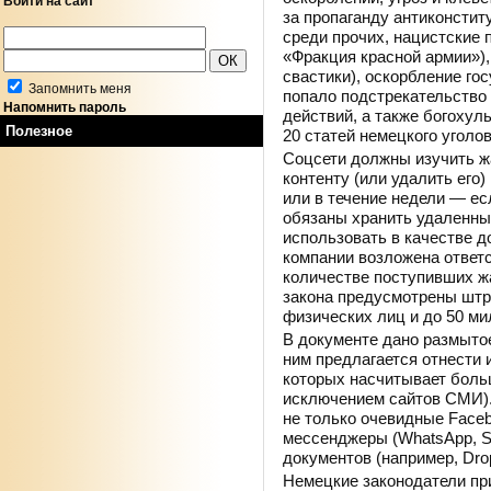
Войти на сайт
за пропаганду антиконстит
среди прочих, нацистские 
«Фракция красной армии»),
свастики), оскорбление гос
Запомнить меня
попало подстрекательство
Напомнить пароль
действий, а также богохул
Полезное
20 статей немецкого уголов
Соцсети должны изучить ж
контенту (или удалить его)
или в течение недели — ес
обязаны хранить удаленны
использовать в качестве до
компании возложена ответ
количестве поступивших жа
закона предусмотрены штр
физических лиц и до 50 ми
В документе дано размытое
ним предлагается отнести 
которых насчитывает боль
исключением сайтов СМИ).
не только очевидные Faceboo
мессенджеры (WhatsApp, S
документов (например, Dro
Немецкие законодатели при