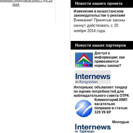
Мамаю продлили арест до 10
Новости нашего проекта
мая
Изменения в казахстанском
законодательстве о рекламе
Внимание! Принятые законы
начнут действовать с 20
ноября 2014 года.
Новости наших партнеров
Доступ к
информации: как
применяются
нормы закона?
Интерньюс объявляет тендер
по оценке потребностей для
наблюдательного совета ОТРК
Комментарий ИМП
касательно
поправок в статью
329 УК КР
Молодые