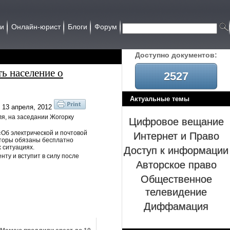
ии
Онлайн-юрист
Блоги
Форум
Доcтупно документов:
ь население о
2527
Актуальные темы
13 апреля, 2012
я, на заседании Жогорку
Цифровое вещание
Интернет и Право
«Об электрической и почтовой
аторы обязаны бесплатно
Доступ к информации
 ситуациях.
ту и вступит в силу после
Авторское право
Общественное
телевидение
Диффамация