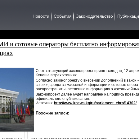
Новости
События
Законодательство
Публикац
МИ и сотовые операторы бесплатно информироват
ациях
Соответствующий законопроект принят сегодня, 12 апрел
Кенеша в трех чтениях.
Согласно законопроекту о внесении дополнений в закон 
связи», средства массовой информации и сотовые опер
распространять населению информацию о чрезвычайных
Законопроект далее будет направлен на подпись президен
официального опубликования.
Источник:
http://www.knews.kg/ru/parlament_chro/14302/
Похожие записи: