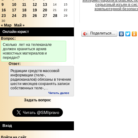
Интернет-пароли в опасности
серьезный изъян в си
9
10
11
12
13
14
15
компьютерной безопас
16
17
18
19
20
21
22
23
24
25
26
27
28
29
30
« Мар
Май »
Онлайн-юрист
Поделиться…
Вопрос:
Cколько лет на телеканале
должен храниться архив
новостных материалов и
передач?
Ответ:
Редакции средств массовой
информации (теле-,
радиоканалов) обязаны в течение
шести месяцев сохранять записи
собственных теле-,…
Читать далее
Задать вопрос
Вход
Войти на сайт