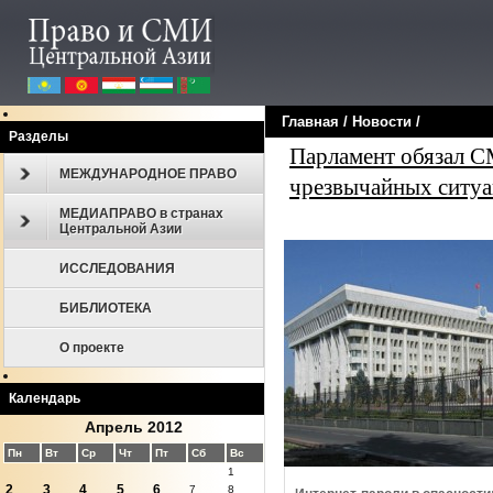
Главная
/
Новости
/
Разделы
Парламент обязал С
МЕЖДУНАРОДНОЕ ПРАВО
чрезвычайных ситу
МЕДИАПРАВО в странах
Центральной Азии
ИССЛЕДОВАНИЯ
БИБЛИОТЕКА
О проекте
Календарь
Апрель 2012
Пн
Вт
Ср
Чт
Пт
Сб
Вс
1
2
3
4
5
6
7
8