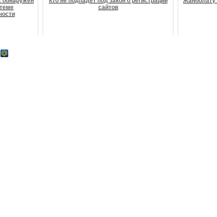
: обнаружен
Кто не подпадёт под закон о регистрации
Жанболату 
стеме
сайтов
ности