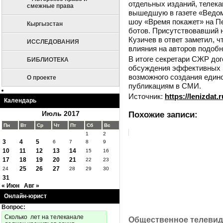
отдельных изданий, телека
смежные права
вышедшую в газете «Ведомо
шоу «Время покажет» на Пе
Кыргызстан
ботов. Присутствовавший 
Кузичев в ответ заметил, 
ИССЛЕДОВАНИЯ
влияния на авторов подоб
В итоге секретари СЖР дог
БИБЛИОТЕКА
обсуждения эффективных 
возможного создания един
О проекте
публикациям в СМИ.
Источник:
https://lenizdat.
Календарь
Июль 2017
Похожие записи:
Пн
Вт
Ср
Чт
Пт
Сб
Вс
1
2
3
4
5
6
7
8
9
10
11
12
13
14
15
16
17
18
19
20
21
22
23
25
26
27
24
28
29
30
31
« Июн
Авг »
Онлайн-юрист
Вопрос:
Cколько лет на телеканале
Общественное телевиде