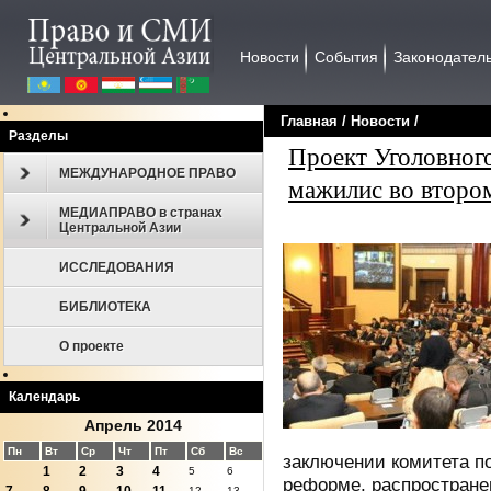
Новости
События
Законодател
Главная
/
Новости
/
Разделы
Проект Уголовного
МЕЖДУНАРОДНОЕ ПРАВО
мажилис во второ
МЕДИАПРАВО в странах
Центральной Азии
ИССЛЕДОВАНИЯ
БИБЛИОТЕКА
О проекте
Календарь
Апрель 2014
Пн
Вт
Ср
Чт
Пт
Сб
Вс
заключении комитета п
1
2
3
4
5
6
реформе, распростране
12
13