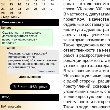
7
8
9
10
11
палаты, в ходе рассмо
14
15
16
17
18
19
20
проект УК около 300 поп
21
22
23
24
25
26
27
28
29
30
В частности, депутатам
« Мар
Май »
проект КоАП в качеств
Онлайн-юрист
отдельные составы уго
Вопрос:
института администрат
Cколько лет на телеканале
ареста, сокращение чис
должен храниться архив
за которые возможно п
новостных материалов и
передач?
Также предложена попр
Ответ:
ответственности за нез
Редакции средств массовой
работ и распространен
информации (теле-,
редакции проектов стат
радиоканалов) обязаны в течение
шести месяцев сохранять записи
уточняющего характера,
собственных теле-,…
В заключении комитета
Читать далее
УК концептуальные нап
Задать вопрос
с одной стороны, расш
преступлений, соверше
уязвимыми лицами, с д
тяжкие преступления, 
Вход
преступность и воспре
Также в ходе пленарног
Войти на сайт