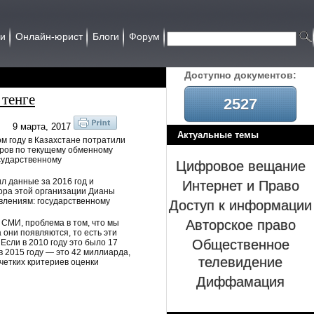
ии
Онлайн-юрист
Блоги
Форум
Доcтупно документов:
 тенге
2527
9 марта, 2017
Актуальные темы
 году в Казахстане потратили
аров по текущему обменному
осударственному
Цифровое вещание
Интернет и Право
 данные за 2016 год и
ора этой организации Дианы
Доступ к информации
влениям: государственному
Авторское право
 СМИ, проблема в том, что мы
 они появляются, то есть эти
Общественное
Если в 2010 году это было 17
 2015 году — это 42 миллиарда,
телевидение
 четких критериев оценки
Диффамация