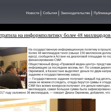
Новости
События
Законодательство
Публикац
отратила на информполитику более 48 миллиардов
На государственную информационную политику в прошлом
более 48 миллиардов тенге (свыше 150 миллионов долл
курсу), сообщили в Астане на диалоговой площадке по г
финансированию СМИ.
Общественный фонд «Правовой медиа-центр» представил
информацию за последние восемь лет. По словам директ
Окремовой, в Казахстане выделяют деньги по двум напра
заданию и государственному заказу.
— Государственное задание получают каждый год десять
никак не можем отследить, откуда берутся суммы и откуда
СМИ без всяких конкурсов получают эти деньги ежегодно. 
миллиардов, самая большая сумма была зафиксирована в
2017 году заложено 36 миллиардов, — говорит Диана Окремова, добавляя, что