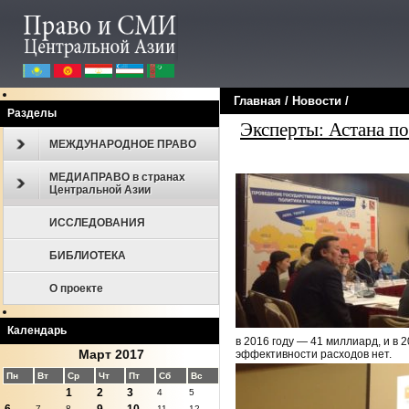
Главная
/
Новости
/
Разделы
Эксперты: Астана п
МЕЖДУНАРОДНОЕ ПРАВО
МЕДИАПРАВО в странах
Центральной Азии
ИССЛЕДОВАНИЯ
БИБЛИОТЕКА
О проекте
Календарь
в 2016 году — 41 миллиард, и в 
Март 2017
эффективности расходов нет.
Пн
Вт
Ср
Чт
Пт
Сб
Вс
1
2
3
4
5
7
8
11
12