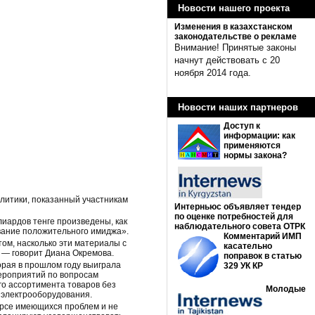
Новости нашего проекта
Изменения в казахстанском
законодательстве о рекламе
Внимание! Принятые законы
начнут действовать с 20
ноября 2014 года.
Новости наших партнеров
Доступ к
информации: как
применяются
нормы закона?
литики, показанный участникам
Интерньюс объявляет тендер
по оценке потребностей для
лиардов тенге произведены, как
наблюдательного совета ОТРК
вание положительного имиджа».
Комментарий ИМП
том, насколько эти материалы с
касательно
, — говорит Диана Окремова.
поправок в статью
орая в прошлом году выиграла
329 УК КР
ероприятий по вопросам
го ассортимента товаров без
Молодые
ю электрооборудования.
урсе имеющихся проблем и не