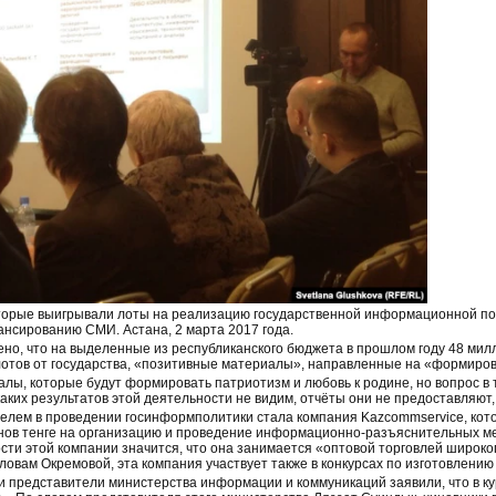
оторые выигрывали лоты на реализацию государственной информационной по
нсированию СМИ. Астана, 2 марта 2017 года.
ено, что на выделенные из республиканского бюджета в прошлом году 48 мил
 лотов от государства, «позитивные материалы», направленные на «формиро
алы, которые будут формировать патриотизм и любовь к родине, но вопрос в 
аких результатов этой деятельности не видим, отчёты они не предоставляют
телем в проведении госинформполитики стала компания Kazcommservice, кот
онов тенге на организацию и проведение информационно-разъяснительных м
ости этой компании значится, что она занимается «оптовой торговлей широко
словам Окремовой, эта компания участвует также в конкурсах по изготовлени
 представители министерства информации и коммуникаций заявили, что в к