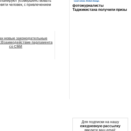
 планируют усовершенствовать
вяти человек, с привлечением
фотожурналисты
Таджикистана получили призы
Мы в социальных сетях
ан новые законодательные
:Взаимодействие парламента
со СМИ
Для подписки на нашу
ежедневную рассылку
введите ваш email: