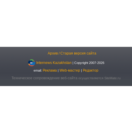
Архив / Старая версия сайта
Internews Kazakhstan
| Copyright 2007-2026
Реклама
Web-мастер
Редактор
email:
|
|
Техническое сопровождение веб-сайта
осуществляется SiteMate.ru