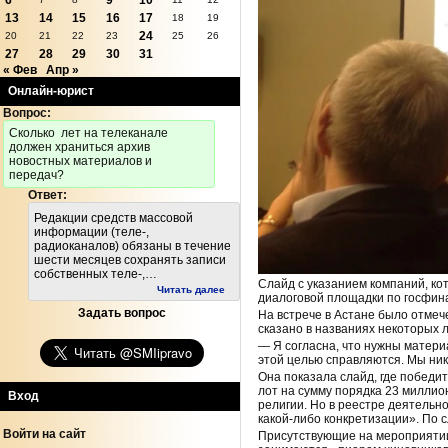
6
9
10
13
14
15
16
17
18
19
24
20
21
22
23
25
26
27
28
29
30
31
« Фев
Апр »
Онлайн-юрист
Вопрос:
Cколько лет на телеканале
должен храниться архив
новостных материалов и
передач?
Ответ:
Редакции средств массовой
информации (теле-,
радиоканалов) обязаны в течение
шести месяцев сохранять записи
собственных теле-,…
Слайд с указанием компаний, к
Читать далее
диалоговой площадки по госфина
Задать вопрос
На встрече в Астане было отмеч
сказано в названиях некоторых
— Я согласна, что нужны матери
этой целью справляются. Мы ник
Она показала слайд, где победи
лот на сумму порядка 23 милли
Вход
религии. Но в реестре деятельн
какой-либо конкретизации». По 
Войти на сайт
Присутствующие на мероприятии