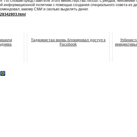
». По словам представителя этого министерства Ляззат Суиндык, чиновники
й информационной политики с помощью создания специального совета из де
омендовал, какому СМИ и сколько выделять денег.
a/28342803.html
лишили
Таджикистан вновь блокировал доступ к
Узбекист
здника
Facebook
инициативы