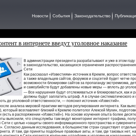
Новости
События
Законодательство
Публикац
нтент в интернете введут уголовное наказание
В администрации президента разрабатывают и уже в этом году 
в законодательство, касающихся ограничения распространения
Сети
Как рассказал «Известиям» источник в Кремле, вопрос ответст
а также владельцев сайтов, форумов и соцсетей будет четче п
возможности блокировки сайтов за пропаганду экстремизма, де
и самоубийств будут добавлены новые меры — вплоть до уголо
— Все нарушения будут отслеживаться и блокироваться, как и 
должны будут заплатить штраф. А в случае систематического 
оть до уголовной ответственности, — пояснил источник «Известий».
осле анализа мировой практики методов регулирования интернета. Как выя
 который возглавляет близкий к Кремлю политолог Алексей Мухин, подготов
и (есть в распоряжении «Известий»). На основе изучения опыта более десятк
ты выяснили, что спецслужбы там ведут мониторинг интернет-трафика, полу
 Сети с целью «защиты своего информационного пространства и суверените
». Согласно данным исследования, в большинстве стран существует отдельн
ета. И там, где приняты подобные правовые акты, и там, где таковых нет, 
о контента в Сети караются крупными штрафами и уголовным наказанием, го