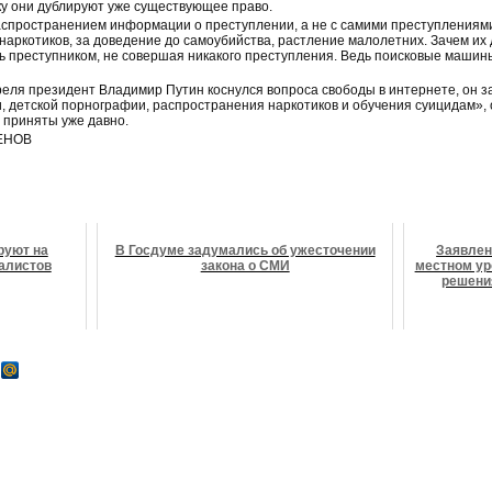
ку они дублируют уже существующее право.
спространением информации о преступлении, а не с самими преступлениями!
наркотиков, за доведение до самоубийства, растление малолетних. Зачем их 
ь преступником, не совершая никакого преступления. Ведь поисковые машин
еля президент Владимир Путин коснулся вопроса свободы в интернете, он з
, детской порнографии, распространения наркотиков и обучения суицидам», 
 приняты уже давно.
ЕНОВ
руют на
В Госдуме задумались об ужесточении
Заявлен
алистов
закона о СМИ
местном ур
решения