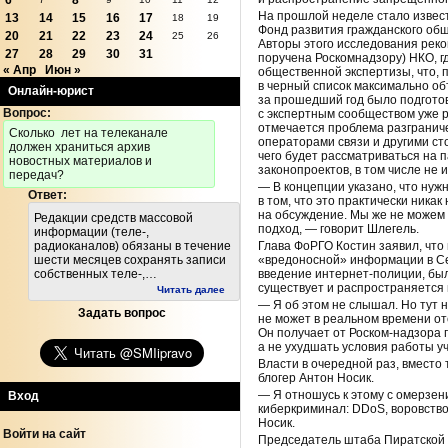
6
8
На прошлой неделе стало извест
13
14
15
16
17
18
19
Фонд развития гражданского общ
20
21
22
23
24
25
26
Авторы этого исследования рек
27
28
29
30
31
поручена Роскомнадзору) НКО, г
« Апр
Июн »
общественной экспертизы, что, 
в черный список максимально о
Онлайн-юрист
за прошедший год было подготов
Вопрос:
с экспертным сообществом уже р
отмечается проблема разгранич
Cколько лет на телеканале
операторами связи и другими ст
должен храниться архив
чего будет рассматриваться на п
новостных материалов и
законопроектов, в том числе не 
передач?
— В концепции указано, что нуж
Ответ:
в том, что это практически ника
на обсуждение. Мы же не можем 
Редакции средств массовой
подход, — говорит Шлегель.
информации (теле-,
Глава ФоРГО Костин заявил, что
радиоканалов) обязаны в течение
«вредоносной» информации в Сет
шести месяцев сохранять записи
введение интернет-полиции, была
собственных теле-,…
существует и распространяется 
Читать далее
— Я об этом не слышал. Но тут 
Задать вопрос
не может в реальном времени от
Он получает от Роском-надзора 
а не ухудшать условия работы уч
Власти в очередной раз, вместо
блогер Антон Носик.
— Я отношусь к этому с омерзен
Вход
киберкриминал: DDoS, воровство
Носик.
Войти на сайт
Председатель штаба Пиратской п