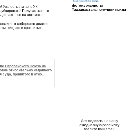
фотожурналисты
 Уже есть статьи в УК
Таджикистана получили призы
дублировать! Получается, что
Мы в социальных сетях
ы делают все на автомате, —
аявил, что «общество должно
отметив, что в «развитых
ие Европейского Союза на
овне относительно недавнего
 суда, принятого в отно...
Для подписки на нашу
ежедневную рассылку
введите ваш email: