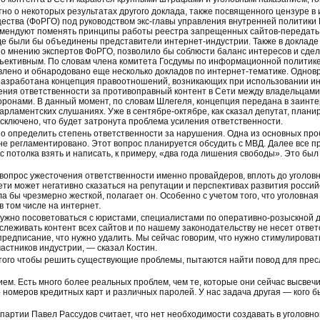
но о некоторых результатах другого доклада, также посвященного цензуре в
ества (ФоРГО) под руководством экс-главы управления внутренней политики
омендуют поменять принципы работы реестра запрещенных сайтов-передать 
де были бы объединены представители интернет-индустрии. Также в докладе
по мнению экспертов ФоРГО, позволило бы соблюсти баланс интересов и сде
бъективным. По словам члена комитета Госдумы по информационной политик
лено и обнародовано еще несколько докладов по интернет-тематике. Одновр
азработана концепция правоотношений, возникающих при использовании инте
ения ответственности за противоправный контент в Сети между владельцами
оронами. В данный момент, по словам Шлегеля, концепция передана в заинт
арламентских слушаниях. Уже в сентябре-октябре, как сказал депутат, плани
исключено, что будет затронута проблема усиления ответственности.
но определить степень ответственности за нарушения. Одна из основных пр
к не регламентировано. Этот вопрос планируется обсудить с МВД. Далее все 
с потолка взять и написать, к примеру, «два года лишения свободы». Это б
 вопрос ужесточения ответственности именно провайдеров, вплоть до уголов
и может негативно сказаться на репутации и перспективах развития российск
 бы чрезмерно жесткой, полагает он. Особенно с учетом того, что уголовная
в том числе на интернет.
нужно посоветоваться с юристами, специалистами по оперативно-розыскной 
слеживать контент всех сайтов и по нашему законодательству не несет ответ
предписание, что нужно удалить. Мы сейчас говорим, что нужно стимулироват
астников индустрии, — сказал Костин.
 того чтобы решить существующие проблемы, пытаются найти повод для пре
ием. Есть много более реальных проблем, чем те, которые они сейчас высвеч
 номеров кредитных карт и различных паролей. У нас задача другая — кого 
артии Павел Рассудов считает, что нет необходимости создавать в уголовн