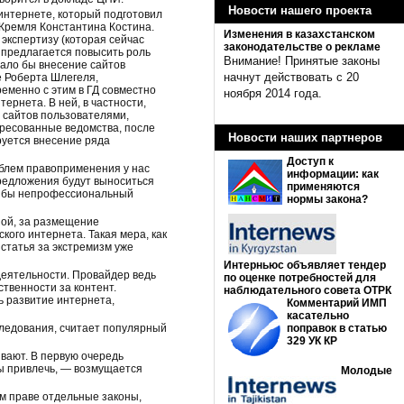
Новости нашего проекта
 интернете, который подготовил
 Кремля Константина Костина.
Изменения в казахстанском
экспертизу (которая сейчас
законодательстве о рекламе
 предлагается повысить роль
Внимание! Принятые законы
лало бы внесение сайтов
начнут действовать с 20
е Роберта Шлегеля,
еменно с этим в ГД совместно
ноября 2014 года.
рнета. В ней, в частности,
 сайтов пользователями,
ересованные ведомства, после
Новости наших партнеров
руется внесение ряда
Доступ к
облем правоприменения у нас
информации: как
предложения будут выноситься
применяются
ыл бы непрофессиональный
нормы закона?
ной, за размещение
ого интернета. Такая мера, как
 статья за экстремизм уже
Интерньюс объявляет тендер
деятельности. Провайдер ведь
по оценке потребностей для
ственности за контент.
наблюдательного совета ОТРК
ь развитие интернета,
Комментарий ИМП
касательно
следования, считает популярный
поправок в статью
329 УК КР
ивают. В первую очередь
бы привлечь, — возмущается
Молодые
ом праве отдельные законы,