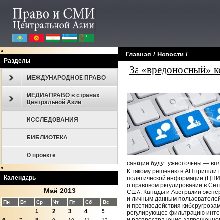
Главная
/
Новости
/
Разделы
За «вредоносный» ко
МЕЖДУНАРОДНОЕ ПРАВО
МЕДИАПРАВО в странах
Центральной Азии
ИССЛЕДОВАНИЯ
БИБЛИОТЕКА
О проекте
санкции будут ужесточены — впл
К такому решению в АП пришли п
Календарь
политической информации (ЦПИ),
о правовом регулировании в Сет
Май 2013
США, Канады и Австралии экспер
и личным данным пользователей
Пн
Вт
Ср
Чт
Пт
Сб
Вс
и противодействия киберугрозам
2
3
4
1
5
регулирующее фильтрацию интерн
и распространение запрещенног
7
9
10
11
12