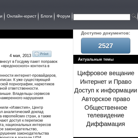
ии
Онлайн-юрист
Блоги
Форум
Доcтупно документов:
2527
4 мая, 2013
Актуальные темы
внесут в Госдуму пакет поправок
 «вредоносного» контента в
Цифровое вещание
венности интернет-провайдеров,
Интернет и Право
рописан. К уже существующей
тской порнографии, наркотиков
Доступ к информации
вной ответственности.
раньше. Владельцы сервисов
Авторское право
и намеренного нарушения
Общественное
снили «Известия», Центр
ил аналитический доклад
телевидение
а европейских стран, а также
чают доступ к переписке
Диффамация
та, национальных интересов
ое законодательство,
нарушение законодательства
ворится в докладе ЦПИ.