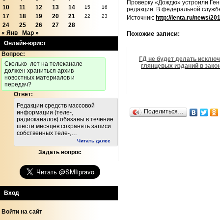
Проверку «Дождю» устроили Генп
10
11
12
13
14
15
16
редакции. В федеральной службе
17
18
19
20
21
22
23
Источник:
http://lenta.ru/news/20
24
25
26
27
28
« Янв
Мар »
Похожие записи:
Онлайн-юрист
Вопрос:
ГД не будет делать исклю
Cколько лет на телеканале
глянцевых изданий в зако
должен храниться архив
новостных материалов и
передач?
Ответ:
Редакции средств массовой
Поделиться…
информации (теле-,
радиоканалов) обязаны в течение
шести месяцев сохранять записи
собственных теле-,…
Читать далее
Задать вопрос
Вход
Войти на сайт