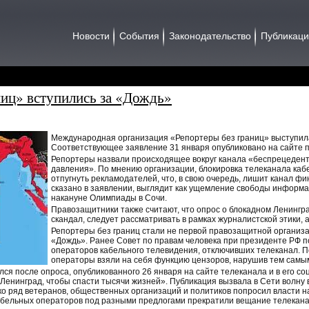
Новости
События
Законодательство
Публикац
ниц» вступились за «Дождь»
Международная организация «Репортеры без границ» выступила
Соответствующее заявление 31 января опубликовано на сайте 
Репортеры назвали происходящее вокруг канала «беспрецеден
давления». По мнению организации, блокировка телеканала ка
отпугнуть рекламодателей, что, в свою очередь, лишит канал фи
сказано в заявлении, выглядит как ущемление свободы информа
накануне Олимпиады в Сочи.
Правозащитники также считают, что опрос о блокадном Ленингр
скандал, следует рассматривать в рамках журналистской этики, 
Репортеры без границ стали не первой правозащитной организа
«Дождь». Ранее Совет по правам человека при президенте РФ п
операторов кабельного телевидения, отключивших телеканал. 
операторы взяли на себя функцию цензоров, нарушив тем самы
ся после опроса, опубликованного 26 января на сайте телеканала и в его со
 Ленинград, чтобы спасти тысячи жизней». Публикация вызвала в Сети волну 
ко ряд ветеранов, общественных организаций и политиков попросил власти н
бельных операторов под разными предлогами прекратили вещание телекана