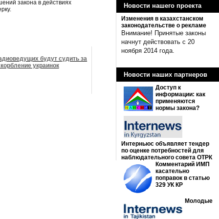
шений закона в действиях
Новости нашего проекта
рку.
Изменения в казахстанском
законодательстве о рекламе
Внимание! Принятые законы
начнут действовать с 20
ноября 2014 года.
адиоведущих будут судить за
корбление украинок
Новости наших партнеров
Доступ к
информации: как
применяются
нормы закона?
Интерньюс объявляет тендер
по оценке потребностей для
наблюдательного совета ОТРК
Комментарий ИМП
касательно
поправок в статью
329 УК КР
Молодые