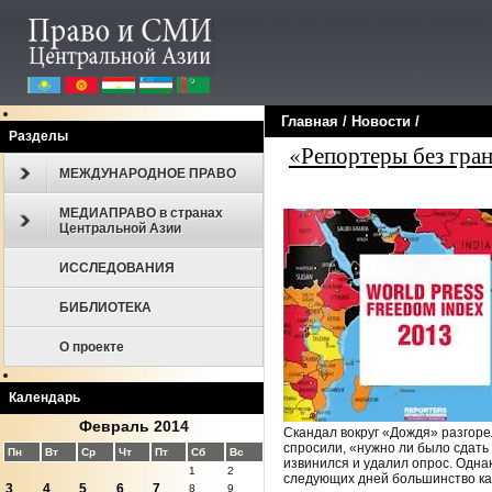
Главная
/
Новости
/
Разделы
«Репортеры без гра
МЕЖДУНАРОДНОЕ ПРАВО
МЕДИАПРАВО в странах
Центральной Азии
ИССЛЕДОВАНИЯ
БИБЛИОТЕКА
О проекте
Календарь
Февраль 2014
Скандал вокруг «Дождя» разгорел
спросили, «нужно ли было сдать
Пн
Вт
Ср
Чт
Пт
Сб
Вс
извинился и удалил опрос. Одна
1
2
следующих дней большинство ка
3
4
5
6
7
8
9