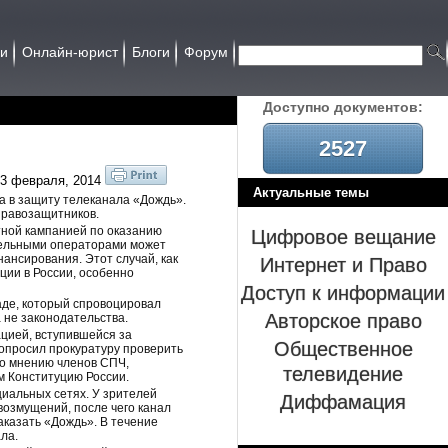
ии
Онлайн-юрист
Блоги
Форум
Доcтупно документов:
2527
3 февраля, 2014
Актуальные темы
 в защиту телеканала «Дождь».
правозащитников.
Цифровое вещание
тной кампанией по оказанию
бельными операторами может
Интернет и Право
нансирования. Этот случай, как
ции в России, особенно
Доступ к информации
аде, который спровоцировал
Авторское право
а не законодательства.
цией, вступившейся за
Общественное
опросил прокуратуру проверить
По мнению членов СПЧ,
телевидение
м Конституцию России.
Диффамация
циальных сетях. У зрителей
возмущений, после чего канал
аказать «Дождь». В течение
ла.