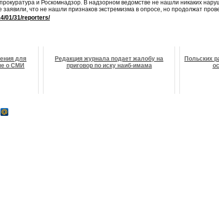
рокуратура и Роскомнадзор. В надзорном ведомстве не нашли никаких нару
 заявили, что не нашли признаков экстремизма в опросе, но продолжат прове
14/01/31/reporters/
чения для
Редакция журнала подает жалобу на
Польских р
не о СМИ
приговор по иску наиб-имама
ос