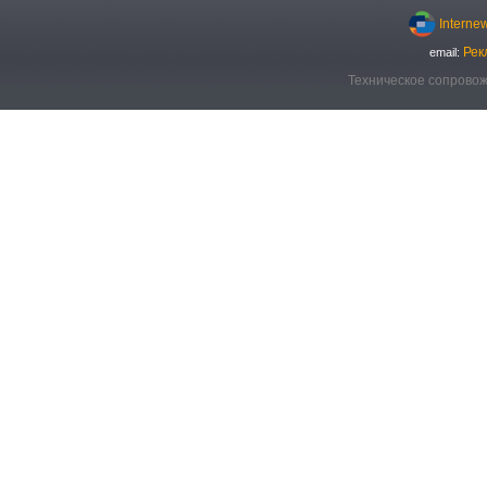
Interne
Рек
email:
Техническое сопровож