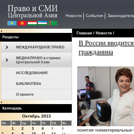
Новости
События
Законодател
Главная
/
Новости
/
Разделы
В России вводится
МЕЖДУНАРОДНОЕ ПРАВО
гражданина
МЕДИАПРАВО в странах
Центральной Азии
ИССЛЕДОВАНИЯ
БИБЛИОТЕКА
О проекте
Календарь
Октябрь 2013
Пн
Вт
Ср
Чт
Пт
Сб
Вс
1
2
3
4
5
6
понятия «нематериальные б
13