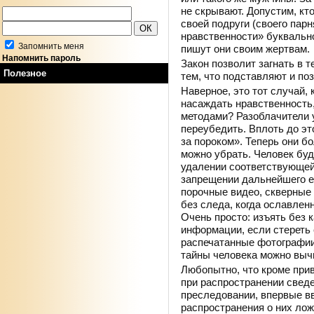
не скрывают. Допустим, кто
своей подруги (своего парн
нравственности» буквальн
Запомнить меня
пишут они своим жертвам.
Напомнить пароль
Закон позволит загнать в 
Полезное
тем, что подставляют и по
Наверное, это тот случай,
насаждать нравственность
методами? Разоблачители у
переубедить. Вплоть до это
за пороком». Теперь они 
можно убрать. Человек буд
удалении соответствующей
запрещении дальнейшего е
порочные видео, скверные
без следа, когда ославленн
Очень просто: изъять без 
информации, если стереть 
распечатанные фотографии
тайны человека можно выч
Любопытно, что кроме прив
при распространении свед
преследовании, впервые вв
распространения о них лож