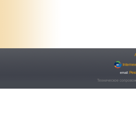
Interne
Рек
email:
Техническое сопровож