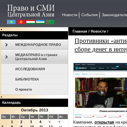
Новости
События
Законодател
Главная
/
Новости
/
Разделы
Противники «антип
МЕЖДУНАРОДНОЕ ПРАВО
сборе денег в инте
МЕДИАПРАВО в странах
Центральной Азии
ИССЛЕДОВАНИЯ
БИБЛИОТЕКА
О проекте
Календарь
Октябрь 2013
Пн
Вт
Ср
Чт
Пт
Сб
Вс
Кампания,
открытая
на кра
1
2
3
4
5
6
13