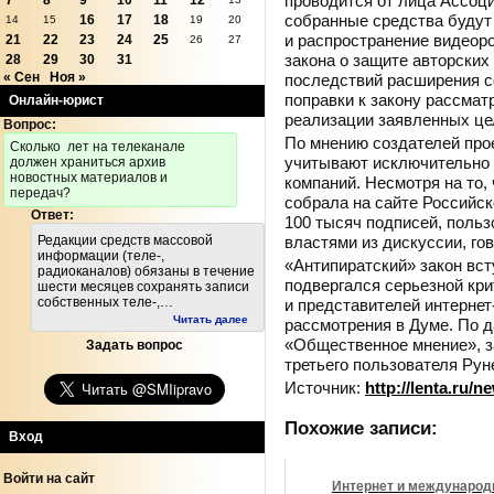
проводится от лица Ассоци
7
8
9
10
11
12
собранные средства будут
16
17
18
14
15
19
20
и распространение видеор
21
22
23
24
25
26
27
закона о защите авторских 
28
29
30
31
« Сен
Ноя »
последствий расширения с
поправки к закону рассмат
Онлайн-юрист
реализации заявленных це
Вопрос:
По мнению создателей про
Cколько лет на телеканале
учитывают исключительно 
должен храниться архив
новостных материалов и
компаний. Несмотря на то,
передач?
собрала на сайте Российс
Ответ:
100 тысяч подписей, поль
властями из дискуссии, гов
Редакции средств массовой
информации (теле-,
«Антипиратский» закон всту
радиоканалов) обязаны в течение
подвергался серьезной кри
шести месяцев сохранять записи
собственных теле-,…
и представителей интерне
Читать далее
рассмотрения в Думе. По 
«Общественное мнение», з
Задать вопрос
третьего пользователя Рун
Источник:
http://lenta.ru/n
Похожие записи:
Вход
Войти на сайт
Интернет и международ