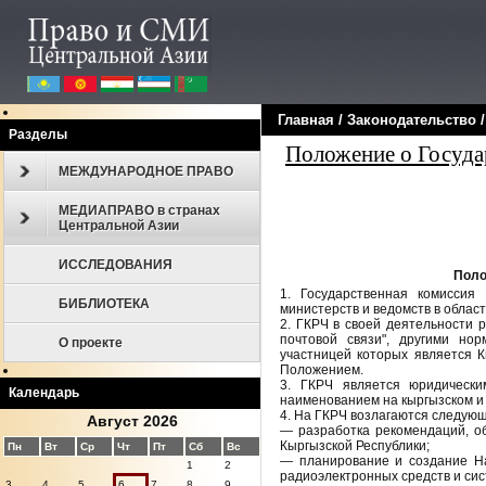
Главная
/
Законодательcтво
Разделы
Положение о Госуда
МЕЖДУНАРОДНОЕ ПРАВО
МЕДИАПРАВО в странах
Центральной Азии
ИССЛЕДОВАНИЯ
Поло
1. Государственная комиссия
БИБЛИОТЕКА
министерств и ведомств в облас
2. ГКРЧ в своей деятельности 
почтовой связи", другими но
О проекте
участницей которых является 
Положением.
3. ГКРЧ является юридически
Календарь
наименованием на кыргызском и 
4. На ГКРЧ возлагаются следую
Август 2026
— разработка рекомендаций, о
Кыргызской Республики;
Пн
Вт
Ср
Чт
Пт
Сб
Вс
— планирование и создание На
1
2
радиоэлектронных средств и сис
3
4
5
6
7
8
9