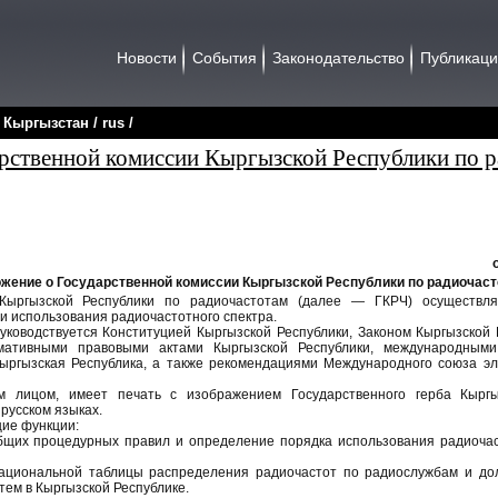
Новости
События
Законодательство
Публикац
/
Кыргызстан
/
rus
/
рственной комиссии Кыргызской Республики по р
жение о Государственной комиссии Кыргызской Республики по радиочас
 Кыргызской Республики по радиочастотам (далее — ГКРЧ) осуществл
ти использования радиочастотного спектра.
руководствуется Конституцией Кыргызской Республики, Законом Кыргызской 
рмативными правовыми актами Кыргызской Республики, международным
Кыргызская Республика, а также рекомендациями Международного союза э
м лицом, имеет печать с изображением Государственного герба Кырг
русском языках.
щие функции:
бщих процедурных правил и определение порядка использования радиочас
циональной таблицы распределения радиочастот по радиослужбам и дол
тем в Кыргызской Республике.