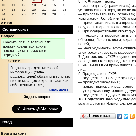
5. ГКРЧ имеет право:
10
11
12
13
14
15
16
— запрещать (ограничивать) и
установленного порядка их испо
17
18
19
20
21
22
23
— приостанавливать (отменять)
24
25
26
27
28
29
30
Кыргызской Республики "Об элект
31
— приостанавливать и запрещать
« Июл
не удовлетворяющих нормам рад
Онлайн-юрист
6. При осуществлении своих фун
— текущие и перспективные п
Вопрос:
обороны, безопасности, охран
Cколько лет на телеканале
целей;
должен храниться архив
— необходимость эффективного
новостных материалов и
электросвязи, средств массовой
передач?
7. Деятельность ГКРЧ осуществ
Заседания ГКРЧ проводятся в со
Ответ:
8. Решения ГКРЧ принимаются б
Редакции средств массовой
лиц.
информации (теле-,
9. Председатель ГКРЧ:
радиоканалов) обязаны в течение
— осуществляет общее руководс
шести месяцев сохранять записи
— проводит заседания;
собственных теле-,…
— издает приказы и распоряжен
Читать далее
— утверждает внутренние докум
— осуществляет другие полномоч
Задать вопрос
10. Подготовка необходимых до
возлагаются на Национальное аг
Поделиться…
Вход
Войти на сайт