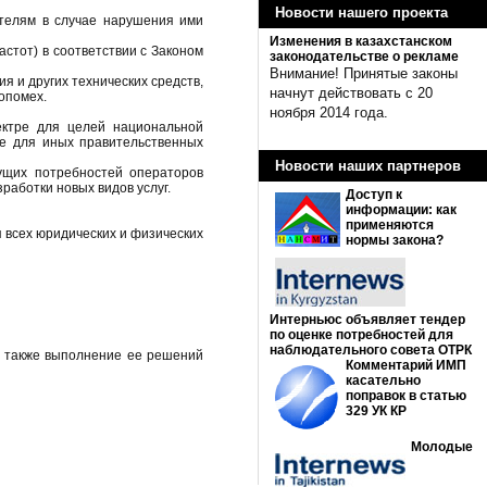
Новости нашего проекта
ателям в случае нарушения ими
Изменения в казахстанском
стот) в соответствии с Законом
законодательстве о рекламе
Внимание! Принятые законы
 и других технических средств,
начнут действовать с 20
опомех.
ноября 2014 года.
ектре для целей национальной
же для иных правительственных
Новости наших партнеров
ущих потребностей операторов
работки новых видов услуг.
Доступ к
информации: как
применяются
 всех юридических и физических
нормы закона?
Интерньюс объявляет тендер
по оценке потребностей для
наблюдательного совета ОТРК
а также выполнение ее решений
Комментарий ИМП
касательно
поправок в статью
329 УК КР
Молодые