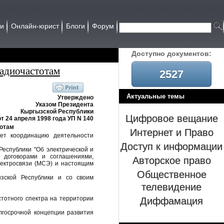
ии
Онлайн-юрист
Блоги
Форум
Доcтупно документов:
адиочастотам
2527
Актуальные темы
Утверждено
Указом Президента
Кыргызской Республики
Цифровое вещание
от 24 апреля 1998 года УП N 140
тотам
Интернет и Право
яет координацию деятельности
Доступ к информации
Республики "Об электрической и
Авторское право
и договорами и соглашениями,
лектросвязи (МСЭ) и настоящим
Общественное
ызской Республики и со своим
телевидение
Диффамация
тотного спектра на территории
госрочной концепции развития