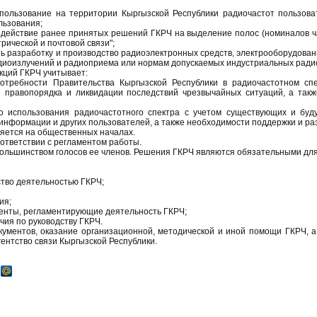
спользование на территории Кыргызской Республики радиочастот пользов
льзования;
 действие ранее принятых решений ГКРЧ на выделение полос (номиналов ча
рической и почтовой связи";
 разработку и производство радиоэлектронных средств, электрооборудования
иоизлучений и радиоприема или нормам допускаемых индустриальных ради
кций ГКРЧ учитывает:
отребности Правительства Кыргызской Республики в радиочастотном сп
ы правопорядка и ликвидации последствий чрезвычайных ситуаций, а так
 использования радиочастотного спектра с учетом существующих и буд
 информации и других пользователей, а также необходимости поддержки и раз
ляется на общественных началах.
ответствии с регламентом работы.
ольшинством голосов ее членов. Решения ГКРЧ являются обязательными для
тво деятельностью ГКРЧ;
ия;
енты, регламентирующие деятельность ГКРЧ;
ия по руководству ГКРЧ.
кументов, оказание организационной, методической и иной помощи ГКРЧ, 
ентство связи Кыргызской Республики.