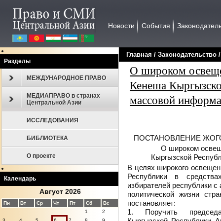
Новости
События
Законодател
Главная
/
Законодательcтво
Разделы
О широком освеще
МЕЖДУНАРОДНОЕ ПРАВО
Кенеша Кыргызско
МЕДИАПРАВО в странах
массовой информ
Центральной Азии
ИССЛЕДОВАНИЯ
г
ПОСТАНОВЛЕНИЕ ЖОГ
БИБЛИОТЕКА
О широком освещ
О проекте
Кыргызской Республ
В целях широкого освещен
Республики в средства
Календарь
избирателей республики с
Август 2026
политической жизни стр
постановляет:
Пн
Вт
Ср
Чт
Пт
Сб
Вс
1. Поручить председа
1
2
Кыргызской Республики А
3
4
5
6
7
8
9