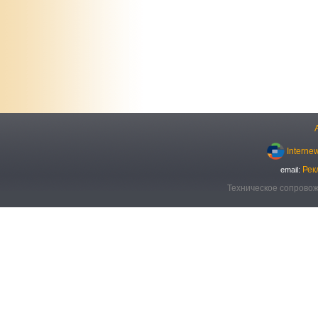
Interne
Рек
email:
Техническое сопровож