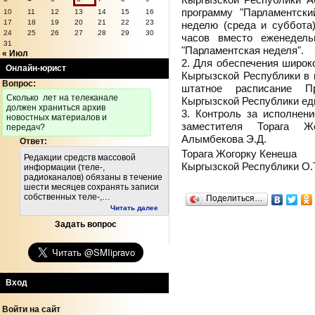
программу "Парламентск
10
11
12
13
14
15
16
17
18
19
20
21
22
23
неделю (среда и суббота
24
25
26
27
28
29
30
часов вместо еженедель
31
"Парламентская неделя".
« Июл
2. Для обеспечения широк
Онлайн-юрист
Кыргызской Республики в 
Вопрос:
штатное расписание П
Cколько лет на телеканале
Кыргызской Республики ед
должен храниться архив
3. Контроль за исполнен
новостных материалов и
заместителя Торага Ж
передач?
Алымбекова Э.Д.
Ответ:
Торага Жогорку Кенеша
Редакции средств массовой
Кыргызской Республики О.
информации (теле-,
радиоканалов) обязаны в течение
шести месяцев сохранять записи
собственных теле-,…
Поделиться…
Читать далее
Задать вопрос
Вход
Войти на сайт