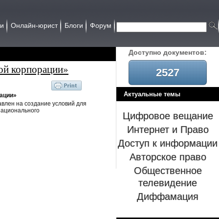
ии
Онлайн-юрист
Блоги
Форум
Доcтупно документов:
ой корпорации»
2527
Актуальные темы
рации»
влен на создание условий для
национального
Цифровое вещание
Интернет и Право
Доступ к информации
Авторское право
Общественное
телевидение
Диффамация