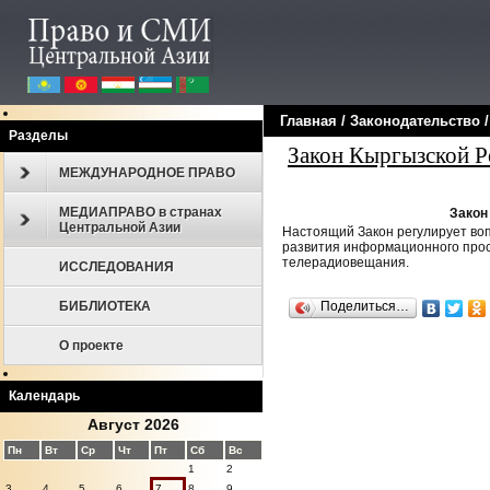
Главная
/
Законодательcтво
Разделы
Закон Кыргызской Р
МЕЖДУНАРОДНОЕ ПРАВО
МЕДИАПРАВО в странах
Закон
Центральной Азии
Настоящий Закон регулирует во
развития информационного прос
телерадиовещания.
ИССЛЕДОВАНИЯ
Поделиться…
БИБЛИОТЕКА
О проекте
Календарь
Август 2026
Пн
Вт
Ср
Чт
Пт
Сб
Вс
1
2
3
4
5
6
7
8
9