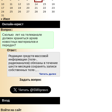
10
11
12
13
14
15
16
17
18
19
20
21
22
23
24
25
26
27
28
29
30
31
« Июл
Онлайн-юрист
Вопрос:
Cколько лет на телеканале
должен храниться архив
новостных материалов и
передач?
Ответ:
Редакции средств массовой
информации (теле-,
радиоканалов) обязаны в течение
шести месяцев сохранять записи
собственных теле-,…
Читать далее
Задать вопрос
Вход
Войти на сайт