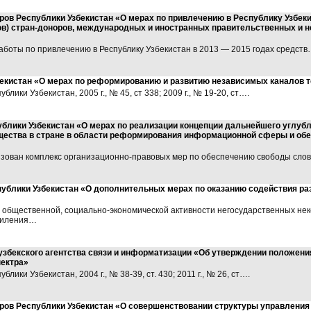
ров Республики Узбекистан «О мерах по привлечению в Республику Узбек
тов) стран-доноров, международных и иностранных правительственных и 
аботы по привлечению в Республику Узбекистан в 2013 — 2015 годах средст
бекистан «О мерах по реформированию и развитию независимых каналов
лики Узбекистан, 2005 г., № 45, ст 338; 2009 г., № 19-20, ст….
блики Узбекистан «О мерах по реализации концепции дальнейшего углуб
ества в стране в области реформирования информационной сферы и обе
изован комплекс организационно-правовых мер по обеспечению свободы сло
ублики Узбекистан «О дополнительных мерах по оказанию содействия ра
общественной, социально-экономической активности негосударственных нек
усиления…
 узбекского агентства связи и информатизации «Об утверждении положени
пектра»
лики Узбекистан, 2004 г., № 38-39, ст. 430; 2011 г., № 26, ст….
ров Республики Узбекистан «О совершенствовании структуры управления