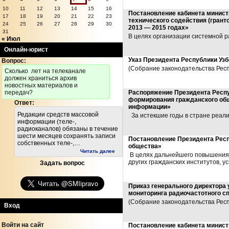
10
11
12
13
14
15
16
Постановление кабинета минист
17
18
19
20
21
22
23
технического содействия (гран
24
25
26
27
28
29
30
2013 — 2015 годах»
31
В целях организации системной р
« Июл
Онлайн-юрист
Указ Президента Республики Уз
Вопрос:
(Собрание законодательства Респуб
Cколько лет на телеканале
должен храниться архив
новостных материалов и
передач?
Распоряжение Президента Респу
формирования гражданского общ
Ответ:
информации»
Редакции средств массовой
За истекшие годы в стране реал
информации (теле-,
радиоканалов) обязаны в течение
шести месяцев сохранять записи
Постановление Президента Респ
собственных теле-,…
общества»
Читать далее
В целях дальнейшего повышения 
других гражданских институтов, 
Задать вопрос
Приказ генерального директора
мониторинга радиочастотного с
(Собрание законодательства Респуб
Вход
Войти на сайт
Постановление кабинета минист