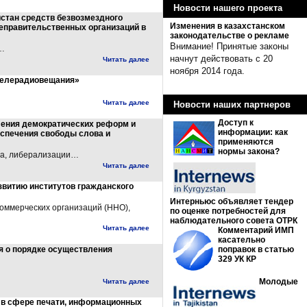
Новости нашего проекта
истан средств безвозмездного
Изменения в казахстанском
неправительственных организаций в
законодательстве о рекламе
Внимание! Принятые законы
в…
начнут действовать с 20
Читать далее
ноября 2014 года.
 телерадиовещания»
Читать далее
Новости наших партнеров
Доступ к
ления демократических реформ и
информации: как
спечения свободы слова и
применяются
нормы закона?
ва, либерализации…
Читать далее
звитию институтов гражданского
Интерньюс объявляет тендер
оммерческих организаций (ННО),
по оценке потребностей для
наблюдательного совета ОТРК
Читать далее
Комментарий ИМП
касательно
я о порядке осуществления
поправок в статью
329 УК КР
Молодые
Читать далее
 в сфере печати, информационных