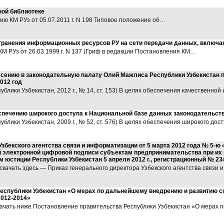
ной библиотеке
 КМ РУз от 05.07.2011 г. N 198 Типовое положение об…
странения информационных ресурсов РУ на сети передачи данных, включа
РУз от 26.03.1999 г. N 137 (Гриф в редакции Постановления КМ…
есению в законодательную палату Олий Мажлиса Республики Узбекистан п
012 год
блики Узбекистан, 2012 г., № 14, ст. 153) В целях обеспечения качественной
спечению широкого доступа к Национальной базе данных законодательств
блики Узбекистан, 2009 г., № 52, ст. 576) В целях обеспечения широкого до
Узбекского агентства связи и информатизации от 5 марта 2012 года № 5-
 электронной цифровой подписи субъектам предпринимательства при их 
 юстиции Республики Узбекистан 5 апреля 2012 г., регистрационный № 234
качать здесь — Приказ генерального директора Узбекского агентства связи
еспублики Узбекистан «О мерах по дальнейшему внедрению и развитию 
012-2014»
качать ниже Постановление правительства Республики Узбекистан «О мерах