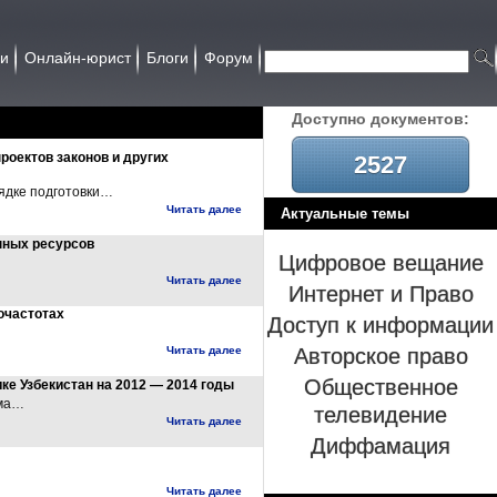
ии
Онлайн-юрист
Блоги
Форум
Доcтупно документов:
роектов законов и других
2527
рядке подготовки…
Читать далее
Актуальные темы
нных ресурсов
Цифровое вещание
Читать далее
Интернет и Право
очастотах
Доступ к информации
Авторское право
Читать далее
Общественное
е Узбекистан на 2012 — 2014 годы
мма…
телевидение
Читать далее
Диффамация
Читать далее