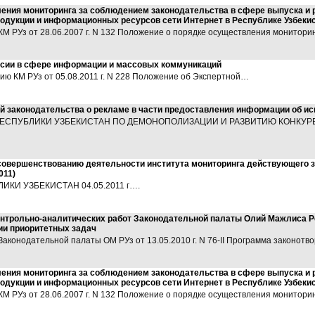
ения мониторинга за соблюдением законодательства в сфере выпуска и р
родукции и информационных ресурсов сети Интернет в Республике Узбеки
РУз от 28.06.2007 г. N 132 Положение о порядке осуществления монитори
ссии в сфере информации и массовых коммуникаций
 КМ РУз от 05.08.2011 г. N 228 Положение об Экспертной…
й законодательства о рекламе в части предоставления информации об 
СПУБЛИКИ УЗБЕКИСТАН ПО ДЕМОНОПОЛИЗАЦИИ И РАЗВИТИЮ КОНКУРЕНЦИИ
совершенствованию деятельности института мониторинга действующего з
011)
БЛИКИ УЗБЕКИСТАН 04.05.2011 г….
онтрольно-аналитических работ Законодательной палаты Олий Мажлиса Ре
ии приоритетных задач
онодательной палаты ОМ РУз от 13.05.2010 г. N 76-II Программа законотво
ения мониторинга за соблюдением законодательства в сфере выпуска и р
родукции и информационных ресурсов сети Интернет в Республике Узбеки
РУз от 28.06.2007 г. N 132 Положение о порядке осуществления монитори