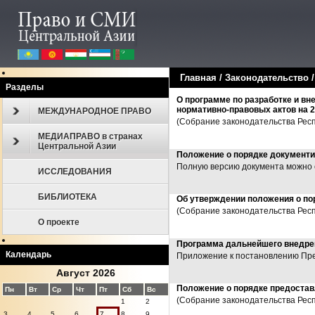
Главная
/
Законодательство
Разделы
О программе по разработке и вн
нормативно-правовых актов на 2
МЕЖДУНАРОДНОЕ ПРАВО
(Собрание законодательства Респу
МЕДИАПРАВО в странах
Центральной Азии
Положение о порядке документи
Полную версию документа можно 
ИССЛЕДОВАНИЯ
БИБЛИОТЕКА
Об утверждении положения о по
(Собрание законодательства Республ
О проекте
Программа дальнейшего внедрен
Календарь
Приложение к постановлению Пре
Август 2026
Положение о порядке предостав
Пн
Вт
Ср
Чт
Пт
Сб
Вс
(Собрание законодательства Респуб
1
2
3
4
5
6
7
8
9