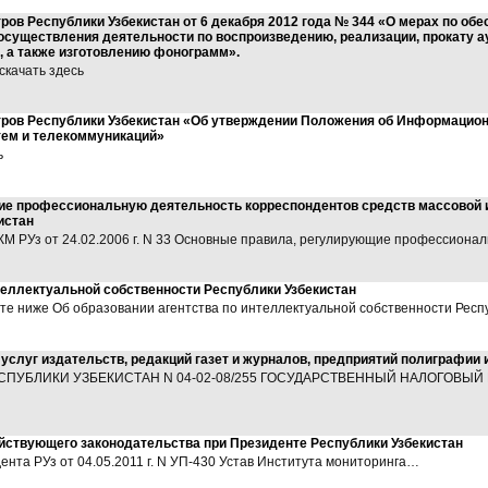
ов Республики Узбекистан от 6 декабря 2012 года № 344 «О мерах по об
осуществления деятельности по воспроизведению, реализации, прокату 
 а также изготовлению фонограмм».
скачать здесь
ров Республики Узбекистан «Об утверждении Положения об Информацион
ем и телекоммуникаций»
ь
ие профессиональную деятельность корреспондентов средств массовой 
истан
РУз от 24.02.2006 г. N 33 Основные правила, регулирующие профессиона
теллектуальной собственности Республики Узбекистан
е ниже Об образовании агентства по интеллектуальной собственности Респ
услуг издательств, редакций газет и журналов, предприятий полиграфии 
ПУБЛИКИ УЗБЕКИСТАН N 04-02-08/255 ГОСУДАРСТВЕННЫЙ НАЛОГОВЫЙ
ействующего законодательства при Президенте Республики Узбекистан
та РУз от 04.05.2011 г. N УП-430 Устав Института мониторинга…