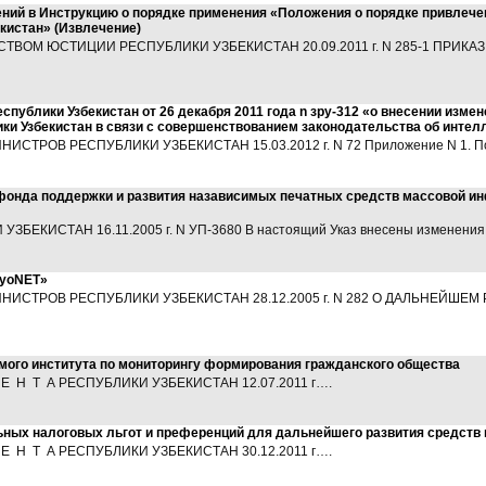
ений в Инструкцию о порядке применения «Положения о порядке привлече
кистан» (Извлечение)
ВОМ ЮСТИЦИИ РЕСПУБЛИКИ УЗБЕКИСТАН 20.09.2011 г. N 285-1 ПРИКА
еспублики Узбекистан от 26 декабря 2011 года n зру-312 «о внесении изме
ки Узбекистан в связи с совершенствованием законодательства об интел
ТРОВ РЕСПУБЛИКИ УЗБЕКИСТАН 15.03.2012 г. N 72 Приложение N 1. П
 фонда поддержки и развития назависимых печатных средств массовой 
БЕКИСТАН 16.11.2005 г. N УП-3680 В настоящий Указ внесены изменения
iyoNET»
ИСТРОВ РЕСПУБЛИКИ УЗБЕКИСТАН 28.12.2005 г. N 282 О ДАЛЬНЕЙШЕ
мого института по мониторингу формирования гражданского общества
 Н Т А РЕСПУБЛИКИ УЗБЕКИСТАН 12.07.2011 г….
ных налоговых льгот и преференций для дальнейшего развития средств
 Н Т А РЕСПУБЛИКИ УЗБЕКИСТАН 30.12.2011 г….