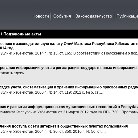
Новости
События
Законодательство
Публикац
/
/ Подзаконные акты
есению в законодательную палату Олий Мажлиса Республики Узбекистан п
014 год
блики Узбекистан, 2014 г., № 15, ст. 165) В соответствии с Положением о по
рования информации, учета и регистрации государственных информацио
скачать здесь
рядке учета, систематизации и хранения информации о присвоенных ради
ики Узбекистан, 2006 г., № 14, ст. 119; 2012 г., № 5, ст….
ия и развития информационно-коммуникационных технологий в Республик
зидента Республики Узбекистан от 21 марта 2012 года № ПП-1730 Програ
ления доступа к сети интернет в общественных пунктах пользования
лики Узбекистан, 2004 г., № 30, ст. 350; 2010 г., № 50, ст….