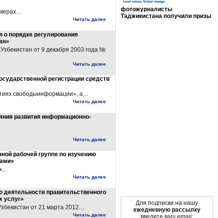
фотожурналисты
О мерах…
Таджикистана получили призы
Читать далее
Мы в социальных сетях
я о порядке регулирования
ан»
Узбекистан от 9 декабря 2003 года №
Читать далее
осударственной регистрации средств
антиях свободыинформации», а…
Читать далее
ояния развития информационно-
Читать далее
ной рабочей группе по изучению
нами»
ах…
Читать далее
ю деятельности правительственного
х услуг»
Для подписки на нашу
Узбекистан от 21 марта 2012…
ежедневную рассылку
Читать далее
введите ваш email: