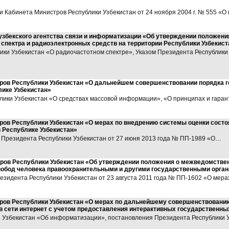
и Кабинета Министров Республики Узбекистан от 24 ноября 2004 г. № 555 «
узбекского агентства связи и информатизации «Об утверждении положени
 спектра и радиоэлектронных средств на территории Республики Узбекист
лики Узбекистан «О радиочастотном спектре», Указом Президента Республики 
ров Республики Узбекистан «О дальнейшем совершенствовании порядка г
ике Узбекистан»
ублики Узбекистан «О средствах массовой информации», «О принципах и гар
ров Республики Узбекистан «О мерах по внедрению системы оценки сост
 Республике Узбекистан»
м Президента Республики Узбекистан от 27 июня 2013 года № ПП-1989 «О…
ров Республики Узбекистан «Об утверждении положения о межведомствен
вобод человека правоохранительными и другими государственными орга
езидента Республики Узбекистан от 23 августа 2011 года № ПП-1602 «О мер
ров Республики Узбекистан «О мерах по дальнейшему совершенствовани
в сети интернет с учетом предоставления интерактивных государственны
и Узбекистан «Об информатизации», постановления Президента Республики 