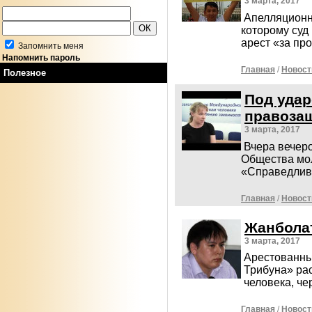
3 марта, 2017
Апелляционн
которому суд
арест «за п
Запомнить меня
Напомнить пароль
Главная
/
Новост
Полезное
Под удар
правоза
3 марта, 2017
Вчера вечер
Общества мо
«Справедлив
Главная
/
Новост
Жанболат
3 марта, 2017
Арестованны
Трибуна» ра
человека, ч
Главная
/
Новост