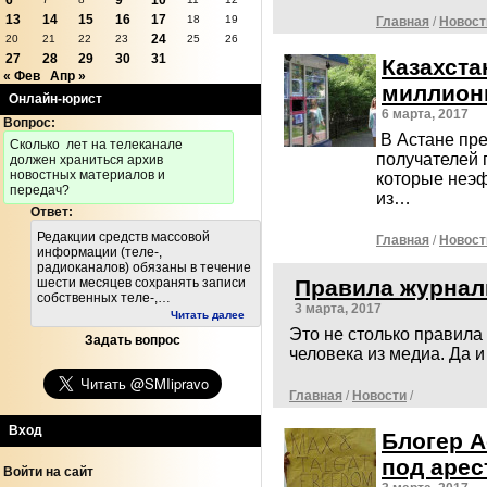
6
9
10
13
14
15
16
17
18
19
Главная
/
Новост
24
20
21
22
23
25
26
27
28
29
30
31
Казахста
« Фев
Апр »
миллион
Онлайн-юрист
6 марта, 2017
Вопрос:
В Астане пр
Cколько лет на телеканале
получателей 
должен храниться архив
новостных материалов и
которые неэ
передач?
из…
Ответ:
Редакции средств массовой
Главная
/
Новост
информации (теле-,
радиоканалов) обязаны в течение
Правила журнал
шести месяцев сохранять записи
собственных теле-,…
3 марта, 2017
Читать далее
Это не столько правила
Задать вопрос
человека из медиа. Да 
Главная
/
Новости
/
Вход
Блогер А
под арес
Войти на сайт