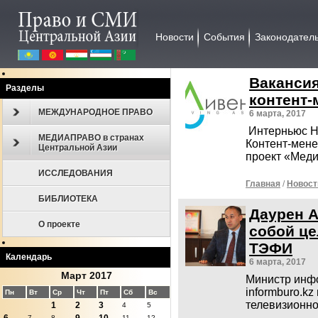
Новости
События
Законодател
Ваканси
Разделы
контент-
МЕЖДУНАРОДНОЕ ПРАВО
6 марта, 2017
Интерньюс Н
МЕДИАПРАВО в странах
Контент-мене
Центральной Азии
проект «Мед
ИССЛЕДОВАНИЯ
Главная
/
Новост
БИБЛИОТЕКА
Даурен А
О проекте
собой це
ТЭФИ
Календарь
6 марта, 2017
Март 2017
Министр инф
informburo.k
Пн
Вт
Ср
Чт
Пт
Сб
Вс
телевизионн
1
2
3
4
5
7
8
11
12