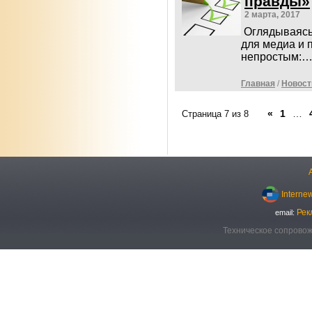
правды»
2 марта, 2017
Оглядываясь 
для медиа и 
непростым:
Главная
/
Новост
«
1
…
Страница 7 из 8
Interne
Рек
email:
Техническое сопровож