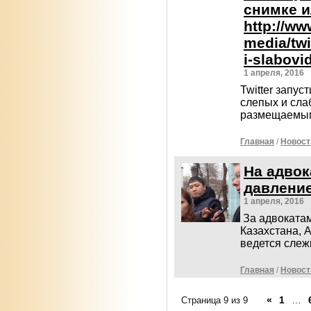
снимке и
http://ww
media/twi
i-slabovi
1 апреля, 2016
Twitter запу
слепых и сла
размещаемы
Главная
/
Новост
На адвок
давлени
1 апреля, 2016
За адвоката
Казахстана, 
ведется сле
Главная
/
Новост
«
1
…
Страница 9 из 9