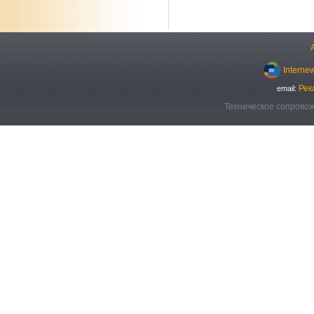
Interne
Рек
email:
Техническое сопровож