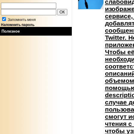
слабовид
изображ
сервисе,
Запомнить меня
добавлят
Напомнить пароль
сообщени
Полезное
Twitter.
приложен
Чтобы её
необход
соответс
описаний
объемом 
помощью
descripti
случае д
пользова
смогут и
чтения с
чтобы уз