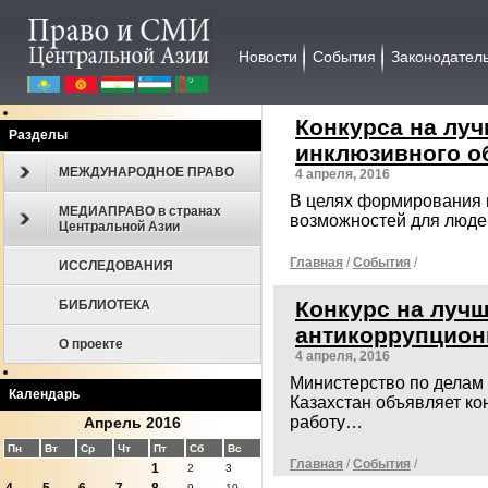
Новости
События
Законодател
Конкурса на лу
Разделы
инклюзивного о
МЕЖДУНАРОДНОЕ ПРАВО
4 апреля, 2016
В целях формирования 
МЕДИАПРАВО в странах
возможностей для люде
Центральной Азии
Главная
/
События
/
ИССЛЕДОВАНИЯ
Конкурс на луч
БИБЛИОТЕКА
антикоррупцион
О проекте
4 апреля, 2016
Министерство по делам
Календарь
Казахстан объявляет к
работу…
Апрель 2016
Пн
Вт
Ср
Чт
Пт
Сб
Вс
Главная
/
События
/
1
2
3
9
10