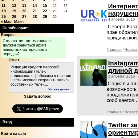
4
5
6
7
8
Интернет
11
12
13
14
15
16
17
18
19
20
21
22
23
24
нарушени
25
26
27
28
29
30
4 апреля, 2016
« Мар
Май »
Северо-Каза
Онлайн-юрист
прав обратило
Вопрос:
юридическо
Cколько лет на телеканале
должен храниться архив
новостных материалов и
Главная
/
Новост
передач?
Ответ:
Instagra
Редакции средств массовой
длиной 
информации (теле-,
радиоканалов) обязаны в течение
1 апреля, 2016
шести месяцев сохранять записи
Социальная с
собственных теле-,…
возможность 
Читать далее
продолжитель
Задать вопрос
сообщается
Главная
/
Новост
Вход
Twitter 
ориенти
Войти на сайт