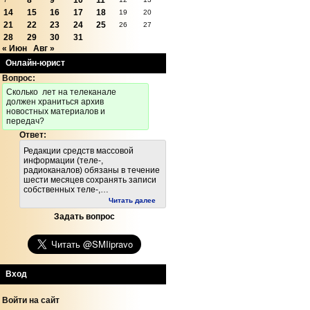
8
9
10
11
14
15
16
17
18
19
20
21
22
23
24
25
26
27
28
29
30
31
« Июн
Авг »
Онлайн-юрист
Вопрос:
Cколько лет на телеканале
должен храниться архив
новостных материалов и
передач?
Ответ:
Редакции средств массовой
информации (теле-,
радиоканалов) обязаны в течение
шести месяцев сохранять записи
собственных теле-,…
Читать далее
Задать вопрос
Вход
Войти на сайт