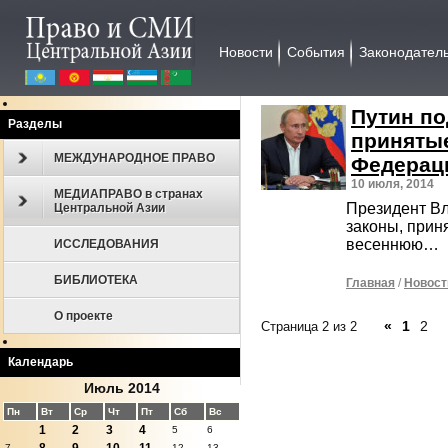
Новости
События
Законодател
Путин по
Разделы
приняты
МЕЖДУНАРОДНОЕ ПРАВО
Федерац
10 июля, 2014
МЕДИАПРАВО в странах
Президент Вл
Центральной Азии
законы, прин
весеннюю…
ИССЛЕДОВАНИЯ
БИБЛИОТЕКА
Главная
/
Новост
О проекте
«
1
2
Страница 2 из 2
Календарь
Июль 2014
Пн
Вт
Ср
Чт
Пт
Сб
Вс
1
2
3
4
5
6
7
12
13