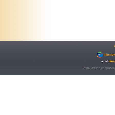
Interne
Рек
email:
Техническое сопровож