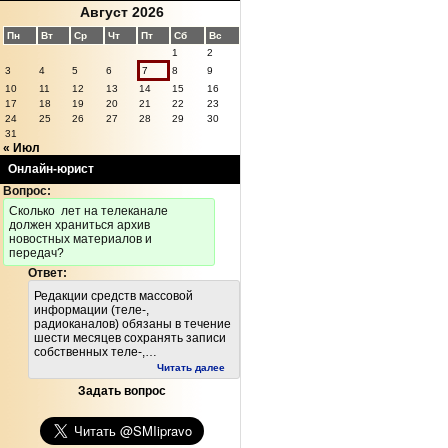
Август 2026
Пн
Вт
Ср
Чт
Пт
Сб
Вс
1
2
3
4
5
6
7
8
9
10
11
12
13
14
15
16
17
18
19
20
21
22
23
24
25
26
27
28
29
30
31
« Июл
Онлайн-юрист
Вопрос:
Cколько лет на телеканале
должен храниться архив
новостных материалов и
передач?
Ответ:
Редакции средств массовой
информации (теле-,
радиоканалов) обязаны в течение
шести месяцев сохранять записи
собственных теле-,…
Читать далее
Задать вопрос