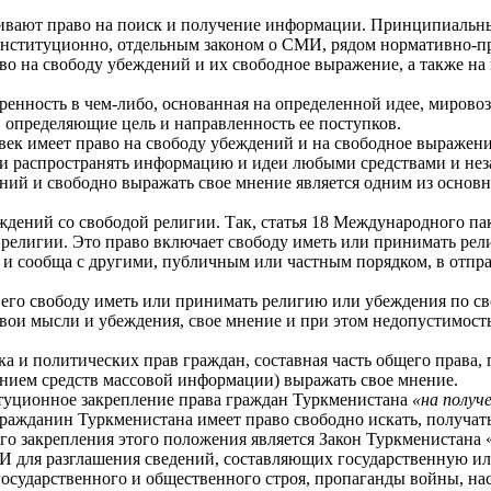
ивают право на поиск и получение информации. Принципиальн
онституционно, отдельным законом о СМИ, рядом нормативно-пр
во на свободу убеждений и их свободное выражение, а также на 
еренность в чем-либо, основанная на определенной идее, мирово
 определяющие цель и направленность ее поступков.
ек имеет право на свободу убеждений и на свободное выражение
 и распространять информацию и идеи любыми средствами и незав
ний и свободно выражать свое мнение является одним из основ
ений со свободой религии. Так, статья 18 Международного пак
и религии. Это право включает свободу иметь или принимать ре
к и сообща с другими, публичным или частным порядком, в отпр
его свободу иметь или принимать религию или убеждения по св
вои мысли и убеждения, свое мнение и при этом недопустимост
а и политических прав граждан, составная часть общего права
анием средств массовой информации) выражать свое мнение.
туционное закрепление права граждан Туркменистана
«на получ
ражданин Туркменистана имеет право свободно искать, получать
о закрепления этого положения является Закон Туркменистана 
СМИ для разглашения сведений, составляющих государственную и
ударственного и общественного строя, пропаганды войны, наси