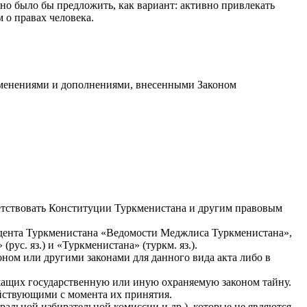
но было бы предложить, как вариант: активно привлекать
о правах человека.
изменениями и дополнениями, внесенными Законом
етствовать Конституции Туркменистана и другим правовым
дента Туркменистана «Ведомости Меджлиса Туркменистана»,
с. яз.) и «Туркменистана» (туркм. яз.).
ном или другими законами для данного вида акта либо в
жащих государственную или иную охраняемую законом тайну.
ействующими с момента их принятия.
ральной избирательной комиссии и др.), которые не являются