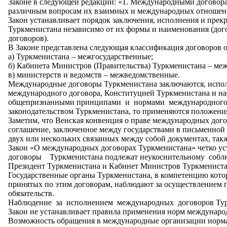
Законе в следующей редакции: «1. Международными договор
различным вопросам их взаимных и международных отношений
Закон устанавливает порядок заключения, исполнения и пре
Туркменистана независимо от их формы и наименования (дог
договоров).
В Законе представлена следующая классификация договоров о
а) Туркменистана – межгосударственные;
б) Кабинета Министров (Правительства) Туркменистана – ме
в) министерств и ведомств – межведомственные.
Международные договоры Туркменистана заключаются, испо
международного договора, Конституцией Туркменистана и н
общепризнанными принципами и нормами международного п
законодательством Туркменистана, то применяются положени
Заметим, что Венская конвенция о праве международных догов
соглашение, заключенное между государствами в письменной 
двух или нескольких связанных между собой документах, такж
Закон «О международных договорах Туркменистана» четко ус
договоры Туркменистана подлежат неукоснительному соблюд
Президент Туркменистана и Кабинет Министров Туркменист
Государственные органы Туркменистана, в компетенцию кото
принятых по этим договорам, наблюдают за осуществлением 
обязательств.
Наблюдение за исполнением международных договоров Турк
Закон не устанавливает правила применения норм междунаро
Возможность обращения в международные организации норма