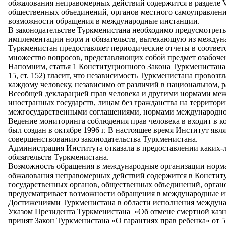
обжалования неправомерных действий содержится в разделе 
общественных объединений, органов местного самоуправлени
возможности обращения в международные инстанции.
В законодательстве Туркменистана необходимо предусмотрет
имплементации норм и обязательств, вытекающую из междун
Туркменистан предоставляет периодические отчеты в соответ
множество вопросов, представляющих собой предмет озабоче
Напомним, статья 1 Конституционного Закона Туркменистана 
15, ст. 152) гласит, что независимость Туркменистана прово
каждому человеку, независимо от различий в национальном, 
Всеобщей декларацией прав человека и другими нормами межд
иностранных государств, лицам без гражданства на территор
межгосударственными соглашениями, нормами международного
Ведение мониторинга соблюдения прав человека в входит в 
был создан в октябре 1996 г. В настоящее время Институт яв
совершенствованию законодательства Туркменистана.
Администрация Института отказала в предоставлении каких-
обязательств Туркменистана.
Возможность обращения в международные организации норма
обжалования неправомерных действий содержится в Конституц
государственных органов, общественных объединений, орган
предусматривает возможности обращения в международные и
Достижениями Туркменистана в области исполнения междуна
Указом Президента Туркменистана «Об отмене смертной казни
принят Закон Туркменистана «О гарантиях прав ребенка» от 5 