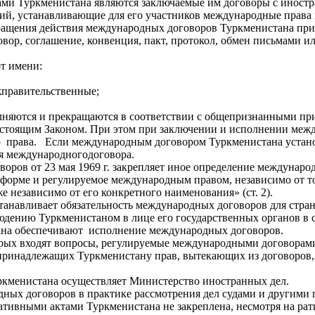
ами Туркменистана являются заключаемые им договоры с иност
, устанавливающие для его участников международные права и 
кращения действия международных договоров Туркменистана пр
овор, соглашение, конвенция, пакт, протокол, обмен письмами
т имени:
жправительственные;
лняются и прекращаются в соответствии с общепризнанными п
астоящим Законом. При этом при заключении и исполнении меж
рава. Если международным договором Туркменистана устано
я международногодоговора.
оров от 23 мая 1969 г. закрепляет иное определение международ
форме и регулируемое международным правом, независимо от тог
е независимо от его конкретного наименования» (ст. 2).
танавливает обязательность международных договоров для стра
ению Туркменистаном в лице его государственных органов в с
ана обеспечивают исполнение международных договоров.
рых входят вопросы, регулируемые международными договорами
принадлежащих Туркменистану прав, вытекающих из договоров,
менистана осуществляет Министерство иностранных дел.
дных договоров в практике рассмотрения дел судами и другими
тивными актами Туркменистана не закреплена, несмотря на р