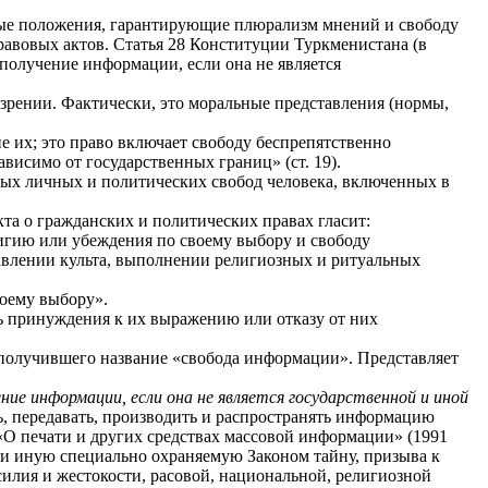
ые положения, гарантирующие плюрализм мнений и свободу
авовых актов. Статья 28
Конституции Туркменистана (в
получение информации, если она не является
ззрении. Фактически, это моральные представления (нормы,
 их; это право включает свободу беспрепятственно
исимо от государственных границ» (ст. 19).
ных личных и политических свобод человека, включенных в
та о гражданских и политических правах гласит:
лигию или убеждения по своему выбору и свободу
авлении культа, выполнении религиозных и ритуальных
оему выбору».
ь принуждения к их выражению или отказу от них
, получившего название «свобода информации». Представляет
ение информации, если она не является государственной и иной
, передавать, производить и распространять информацию
«О печати и других средствах массовой информации» (1991
ли иную специально охраняемую Законом тайну, призыва к
лия и жестокости, расовой, национальной, религиозной