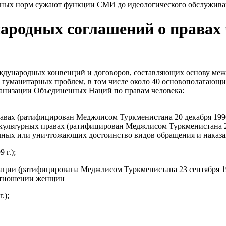
дных норм сужают функции СМИ до идеологического обслужива
народных соглашений о правах
еждународных конвенций и договоров, составляющих основу ме
 гуманитарных проблем, в том числе около 40 основополагающи
анизации Объединенных Наций по правам человека:
вах (ратифицирован Меджлисом Туркменистана 20 декабря 1996 
ультурных правах (ратифицирован Меджлисом Туркменистана 20 
ечных или уничтожающих достоинство видов обращения и наказ
г.);
ции (ратифицирована Меджлисом Туркменистана 23 сентября 199
отношении женщин
.);