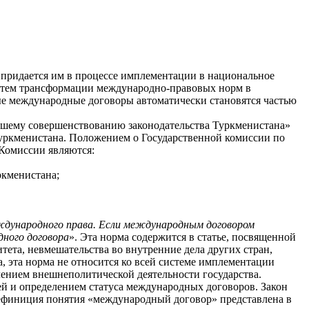
 придается им в процессе имплементации в национальное
путем трансформации международно-правовых норм в
ые международные договоры автоматически становятся частью
ейшему совершенствованию законодательства Туркменистана»
 Туркменистана. Положением о Государственной комиссии по
Комиссии являются:
ркменистана;
дународного права. Если международным договором
ного договора
». Эта норма содержится в статье, посвященной
ета, невмешательства во внутренние дела других стран,
а, эта норма не относится ко всей системе имплементации
лением внешнеполитической деятельности государства.
ей и определением статуса международных договоров. Закон
финиция понятия «международный договор» представлена в