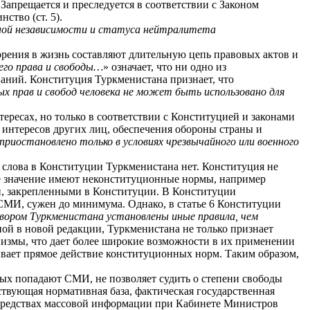
апрещается и преследуется в соответствии с Законом
ство (ст. 5).
ной независимости и статуса нейтралитета
ворения в жизнь составляют длительную цепь правовых актов и
 его права и свободы…
» означает, что ни одно из
аний. Конституция Туркменистана признает, что
ых прав и свобод человека не может быть использовано для
ресах, но только в соответствии с Конституцией и законами
х интересов других лиц, обеспечения обороны страны и
приостановлено только в
условиях чрезвычайного
или военного
слова в Конституции Туркменистана нет. Конституция не
ое значение имеют неконституционные нормы, например
и, закрепленными в Конституции. В Конституции
СМИ, сужен до минимума. Однако, в статье 6 Конституции
ором Туркменистана установлены иные правила, чем
ной в новой редакции, Туркменистана не только признает
измы, что дает более широкие возможности в их применении
ривает прямое действие конституционных норм. Таким образом,
ых попадают СМИ, не позволяет судить о степени свободы
твующая нормативная база, фактическая государственная
 средствах массовой информации при Кабинете Министров