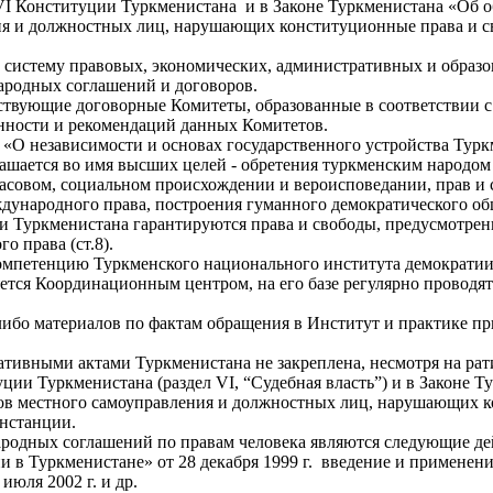
VI Конституции Туркменистана и в Законе Туркменистана «Об о
я и должностных лиц, нарушающих конституционные права и сво
ь систему правовых, экономических, административных и обра
ародных соглашений и договоров.
ствующие договорные Комитеты, образованные в соответствии с
нности и рекомендаций данных Комитетов.
«О независимости и основах государственного устройства Турк
зглашается во имя высших целей - обретения туркменским народ
расовом, социальном происхождении и вероисповедании, прав и
ународного права, построения гуманного демократического общ
ии Туркменистана гарантируются права и свободы, предусмотре
 права (ст.8).
компетенцию Туркменского национального института демократии
ляется Координационным центром, на его базе регулярно проводя
либо материалов по фактам обращения в Институт и практике п
тивными актами Туркменистана не закреплена, несмотря на р
ии Туркменистана (раздел VI, “Судебная власть”) и в Законе Т
ов местного самоуправления и должностных лиц, нарушающих к
нстанции.
родных соглашений по правам человека являются следующие де
 в Туркменистане» от 28 декабря 1999 г. введение и применени
июля 2002 г. и др.