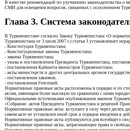
В качестве рекомендаций по улучшению законодательства о м
СМИ для освещения вопросов, связанных с исполнением Турк
Глава 3. Система законодате
В Туркменистане согласно Закону Туркменистана «О норматив
Туркменистана от 3 июля 2007 г.) статья 3 устанавливает и
- Конституция Туркменистана;
- Конституционные законы Туркменистана;
- законы Туркменистана;
- указы и постановления Президента Туркменистана, постан
- постановления Кабинета министров Туркменистана;
- акты министерств и других центральных органов государств
- постановления хякимов;
- постановления Генгешей.
Нормативные правовые акты расположены в порядке и по сте
актам, имеющим более высокую по сравнению с ними юридич
Официальными источниками опубликования законов Туркмени
«Собрание актов Президента Туркменистана и решений Правите
Нормативные правовые акты вступают в силу через десять дн
самом акте не установлен иной срок и порядок введения в де
Нормативные правовые акты публикуются для всеобщего све
Нормативные правовые акты, затрагивающие права и свободы
Остается открытым вопрос о статусе тех актов органов госуд