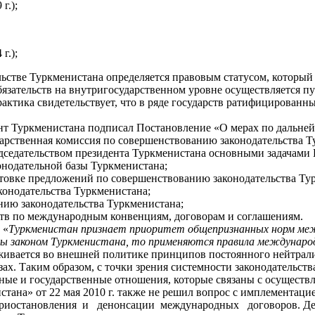
г.);
г.);
ьстве Туркменистана определяется правовым статусом, который
обязательств на внутригосударственном уровне осуществляется 
ктика свидетельствует, что в ряде государств ратифицированн
дент Туркменистана подписал Постановление «О мерах по дальн
сударственная комиссия по совершенствованию законодательства
дседательством президента Туркменистана основными задачами 
онодательной базы Туркменистана;
отовке предложений по совершенствованию законодательства Ту
конодательства Туркменистана;
нию законодательства Туркменистана;
ств по международным конвенциям, договорам и соглашениям.
 «
Туркменистан признает приоритет общепризнанных норм меж
ны законом Туркменистана, то применяются правила международ
живается во внешней политике принципов постоянного нейтралит
ах. Таким образом, с точки зрения системности законодательств
ные и государственные отношения, которые связаны с осуществ
ана» от 22 мая 2010 г. также не решил вопрос с имплементаци
 приостановления и денонсации международных договоров. Де