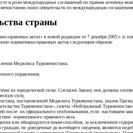
есте и роли международных соглашений по правам человека мож
менистаном своих обязательств по международным соглашениям 
льства страны
но-правовых актах» в новой редакции от 7 декабря 2005 г. (с 
ерархию нормативно-правовых актов следующим образом:
овления Меджлиса Туркменистана;
енного управления;
пени их юридической силы. Согласно Закону они должны соотв
ескую силу.
стана, постановлений Меджлиса Туркменистана, указов Прези
льства Туркменистана», газеты «Нейтральный Туркменистан» (ру
ей после их официального опубликования, если настоящим зако
йствие нормативного правового акта.
дения или обнародуются иным способом, за исключением содер
 граждан, не доведенные до всеобщего сведения, являются нед
арственной власти и управления (Генеральной прокуратуры, Цент