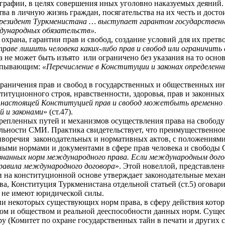
рафии, в целях совершения иных уголовно наказуемых деяний. З
 в личную жизнь граждан, посягательства на их честь и достоин
резидент Туркменистана … выступает гарантом государствен
ународных обязательств».
, охрана, гарантии прав и свобод, создание условий для их прет
праве лишить человека каких-либо прав и свобод или ограничить
не может быть изъято или ограничено без указания на то основ
черпывающим:
«Перечисление в Конституции и законах определенн
аничения прав и свобод в государственных и общественных инте
ституционного строя, нравственности, здоровья, прав и законны
 настоящей Конституцией
прав и свобод мо
жет
быть временно 
й и законами
» (ст.47).
репленных путей и механизмов осуществления права на свободу 
ельности СМИ. Практика свидетельствует, что преимущественн
иворечия законодательных и нормативных актов, с положениям
ыми нормами и документами в сфере прав человека и свободы 
нанных норм международного права.
Если международным догов
равила международного договора
». Этой новеллой, представлен
 на конституционной основе утверждает законодательные механ
тва, Конституция Туркменистана отдельной статьей (ст.5) огова
 не имеют юридической силы.
и некоторых существующих норм права, в сферу действия котор
вом и обществом и реальной дееспособности данных норм. Сущес
у (Комитет по охране государственных тайн в печати и других