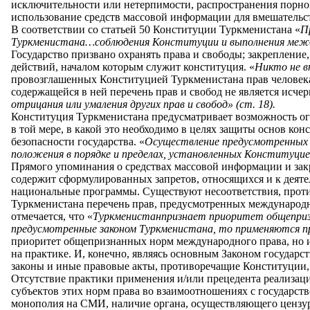
исключительности или нетерпимости, распространения порног
использование средств массовой информации для вмешательства
В соответствии со статьей 50 Конституции Туркменистана «
П
Туркменистана…соблюдения Конституции и выполнения межд
Государство призвано охранять права и свободы; закрепление
действий, началом которым служит конституция. «
Никто не в
провозглашенных Конституцией Туркменистана прав человека 
содержащейся в ней перечень прав и свобод не является ис
отрицания или умаления других прав и свобод»
(ст. 18)
.
Конституция Туркменистана предусматривает возможность огр
в той мере, в какой это необходимо в целях защиты основ кон
безопасности государства. «
Осуществление предусмотренных
положения
в порядке и пределах, установленных Конституцие
Прямого упоминания о средствах массовой информации и зак
содержит сформулированных запретов, относящихся и к деят
национальные программы. Существуют несоответствия, прот
Туркменистана перечень прав, предусмотренных международн
отмечается, что «
Туркменистан
признает приоритет общеприз
предусмотренные законом Туркменистана, то применяются п
приоритет общепризнанных норм международного права, но и
на практике. И, конечно, являясь основным Законом государс
законы и иные правовые акты, противоречащие Конституции,
Отсутствие практики применения и/или прецедента реализаци
субъектов этих норм права во взаимоотношениях с государст
монополия на СМИ, наличие органа, осуществляющего цензур