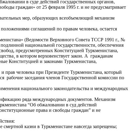
бжаловании в суде действий государственных органов,
боды граждан» от 25 февраля 1995 г. и не предусматривает
зовательных мер, образующих всеобъемлющий механизм
 положениями соглашений по правам человека, остается
менистана» (Ведомости Верховного Совета ТССР 1991 г., №
ом подлинной национальной государственности, обеспечения
 свобод, предусмотренных Конституцией Туркменистана,
ества¸ в котором верховенствует закон. А гражданам
нные Конституцией и законами Туркменистана,
 и прав человека при Президенте Туркменистана, который
тся рабочие заседания членов Государственной комиссии по
рименения национального законодательства и международных
атификацию ряда международных документов. Механизм
уркменистана “Об обжаловании в суд действий
онституционные права и свободы граждан” и не
йствия:
е смертной казни в Туркменистане навсегда запрещены;