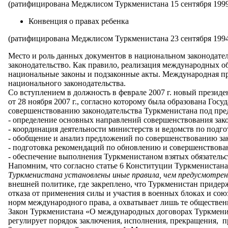
(ратифицирована Меджлисом Туркменистана 15 сентября 1999 
Конвенция о правах ребенка
(ратифицирована Меджлисом Туркменистана 23 сентября 1994 
Место и роль данных документов в национальном законодател
законодательство. Как правило, реализация международных 
национальные законы и подзаконные акты. Международная пра
национального законодательства.
Со вступлением в должность в феврале 2007 г. новый прези
от 28 ноября 2007 г., согласно которому была образована Го
совершенствованию законодательства Туркменистана под пре
- определение основных направлений совершенствования зак
- координация деятельности министерств и ведомств по подг
- обобщение и анализ предложений по совершенствованию за
- подготовка рекомендаций по обновлению и совершенствова
- обеспечение выполнения Туркменистаном взятых обязатель
Напомним, что согласно статье 6 Конституции Туркменистана
Туркменистана установлены иные правила, чем предусмотре
внешней политике, где закреплено, что Туркменистан придер
отказа от применения силы и участия в военных блоках и союз
норм международного права, а охватывает лишь те обществен
Закон Туркменистана «О международных договорах Туркменист
регулирует порядок заключения, исполнения, прекращения,