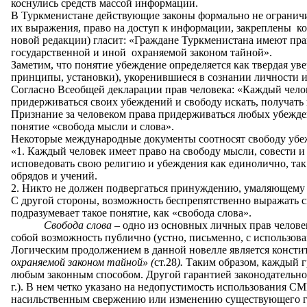
коснулись средств массой информации.
В Туркменистане действующие законы формально не огранич
их выражения, право на доступ к информации, закреплены к
новой редакции) гласит: «Граждане Туркменистана имеют пра
государственной и иной охраняемой законом тайной».
Заметим, что понятие убеждение определяется как твердая ув
принципы, установки), укоренившиеся в сознании личности и
Согласно Всеобщей декларации прав человека: «Каждый челов
придерживаться своих убеждений и свободу искать, получать
Признание за человеком права придерживаться любых убежде
понятие «свобода мысли и слова».
Некоторые международные документы соотносят свободу убежд
«1. Каждый человек имеет право на свободу мысли, совести 
исповедовать свою религию и убеждения как единолично, та
обрядов и учений.
2. Никто не должен подвергаться принуждению, умаляющему 
С другой стороны, возможность беспрепятственно выражать с
подразумевает такое понятие, как «свобода слова».
Свобода слова
– одно из основных личных прав человек
собой возможность публично (устно, письменно, с использов
Логическим продолжением в данной новелле является консти
охраняемой законом тайной»
(
ст.28
)
.
Таким образом, каждый г
любым законным способом. Другой гарантией законодательног
г.). В нем четко указано на недопустимость использования 
насильственным свержению или изменению существующего гос