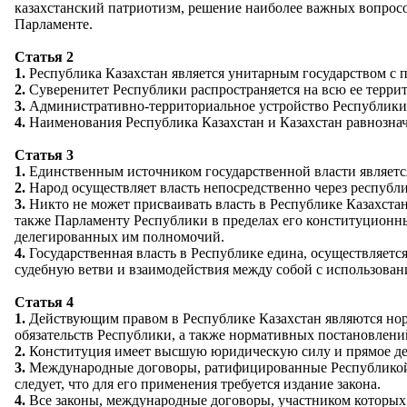
казахстанский патриотизм, решение наиболее важных вопрос
Парламенте.
Статья 2
1.
Республика Казахстан является унитарным государством с 
2.
Суверенитет Республики распространяется на всю ее террит
3.
Административно-территориальное устройство Республики, 
4.
Наименования Республика Казахстан и Казахстан равнозна
Статья 3
1.
Единственным источником государственной власти являетс
2.
Народ осуществляет власть непосредственно через республ
3.
Никто не может присваивать власть в Республике Казахстан
также Парламенту Республики в пределах его конституционн
делегированных им полномочий.
4.
Государственная власть в Республике едина, осуществляетс
судебную ветви и взаимодействия между собой с использован
Статья 4
1.
Действующим правом в Республике Казахстан являются но
обязательств Республики, а также нормативных постановлен
2.
Конституция имеет высшую юридическую силу и прямое дей
3.
Международные договоры, ратифицированные Республикой, 
следует, что для его применения требуется издание закона.
4.
Все законы, международные договоры, участником которых