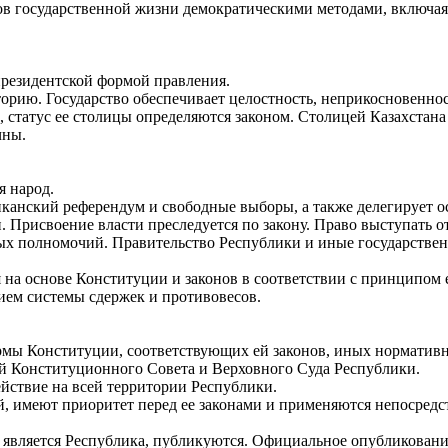
ов государственной жизни демократическими методами, включая
президентской формой правления.
орию. Государство обеспечивает целостность, неприкосновеннос
статус ее столицы определяются законом. Столицей Казахстана 
чны.
я народ.
иканский референдум и свободные выборы, а также делегирует о
. Присвоение власти преследуется по закону. Право выступать о
ых полномочий. Правительство Республики и иные государствен
я на основе Конституции и законов в соответствии с принципом
ием системы сдержек и противовесов.
рмы Конституции, соответствующих ей законов, иных норматив
ий Конституционного Совета и Верховного Суда Республики.
ствие на всей территории Республики.
имеют приоритет перед ее законами и применяются непосредств
 является Республика, публикуются. Официальное опубликовани