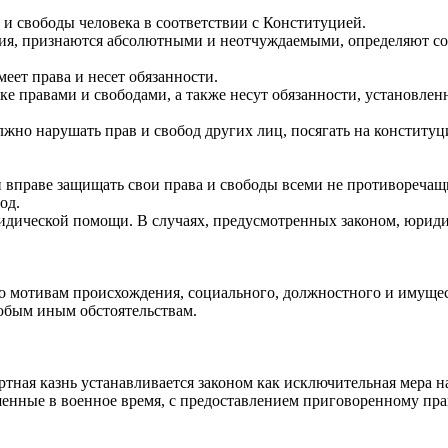
и свободы человека в соответствии с Конституцией.
ия, признаются абсолютными и неотчуждаемыми, определяют с
еет права и несет обязанности.
е правами и свободами, а также несут обязанности, установлен
лжно нарушать прав и свобод других лиц, посягать на конститу
 вправе защищать свои права и свободы всеми не противоречащ
од.
ической помощи. В случаях, предусмотренных законом, юридич
 мотивам происхождения, социального, должностного и имущест
юбым иным обстоятельствам.
тная казнь устанавливается законом как исключительная мера н
шенные в военное время, с предоставлением приговоренному пра