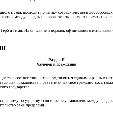
ного права, проводит политику сотрудничества и добрососедск
зрешения международных споров, отказывается от применения п
, Герб и Гимн. Их описание и порядок официального использов
ин
Раздел II
Человек и гражданин
ается в соответствии с законом, является единым и равным нез
 лишен гражданства, права изменить свое гражданство, а также
ого государства.
странному государству, если иное не установлено международн
ельство за ее пределами.