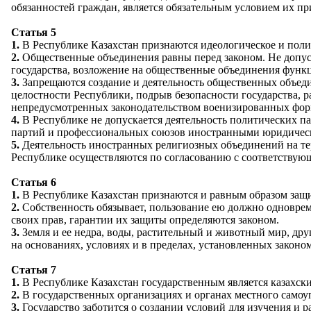
обязанностей граждан, является обязательным условием их п
Статья 5
1.
В Республике Казахстан признаются идеологическое и полит
2.
Общественные объединения равны перед законом. Не допуск
государства, возложение на общественные объединения функц
3.
Запрещаются создание и деятельность общественных объеди
целостности Республики, подрыв безопасности государства, р
непредусмотренных законодательством военизированных фо
4.
В Республике не допускается деятельность политических п
партий и профессиональных союзов иностранными юридичес
5.
Деятельность иностранных религиозных объединений на те
Республике осуществляются по согласованию с соответству
Статья 6
1.
В Республике Казахстан признаются и равным образом защи
2.
Собственность обязывает, пользование ею должно одноврем
своих прав, гарантии их защиты определяются законом.
3.
Земля и ее недра, воды, растительный и животный мир, дру
на основаниях, условиях и в пределах, установленных законом
Статья 7
1.
В Республике Казахстан государственным является казахски
2.
В государственных организациях и органах местного самоуп
3.
Государство заботится о создании условий для изучения и р