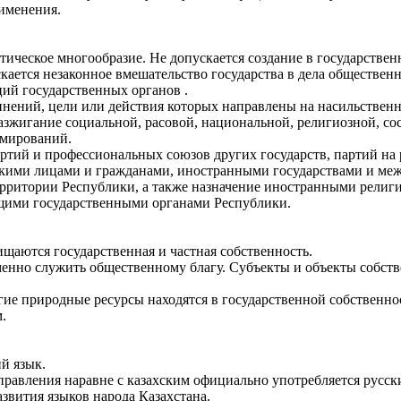
рименения.
ическое многообразие. Не допускается создание в государстве
ается незаконное вмешательство государства в дела обществе
ий государственных органов .
нений, цели или действия которых направлены на насильствен
азжигание социальной, расовой, национальной, религиозной, сос
рмирований.
артий и профессиональных союзов других государств, партий на
кими лицами и гражданами, иностранными государствами и ме
рритории Республики, а также назначение иностранными религ
ющими государственными органами Республики.
щаются государственная и частная собственность.
енно служить общественному благу. Субъекты и объекты собст
гие природные ресурсы находятся в государственной собственно
.
й язык.
равления наравне с казахским официально употребляется русск
азвития языков народа Казахстана.