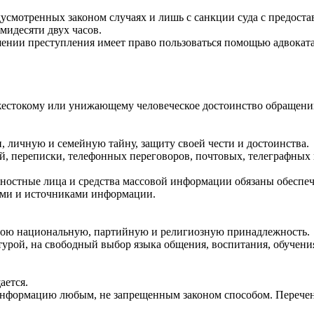
усмотренных законом случаях и лишь с санкции суда с предоста
мидесяти двух часов.
ии преступления имеет право пользоваться помощью адвоката (
жестокому или унижающему человеческое достоинство обращени
 личную и семейную тайну, защиту своей чести и достоинства.
, переписки, телефонных переговоров, почтовых, телеграфных
ностные лица и средства массовой информации обязаны обеспеч
ями и источниками информации.
свою национальную, партийную и религиозную принадлежность.
урой, на свободный выбор языка общения, воспитания, обучения
ается.
информацию любым, не запрещенным законом способом. Перечен