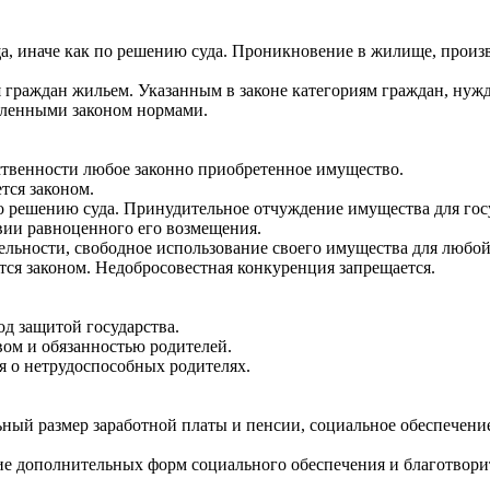
иначе как по решению суда. Проникновение в жилище, производ
 граждан жильем. Указанным в законе категориям граждан, нужд
вленными законом нормами.
ственности любое законно приобретенное имущество.
тся законом.
о решению суда. Принудительное отчуждение имущества для го
вии равноценного его возмещения.
льности, свободное использование своего имущества для любой
тся законом. Недобросовестная конкуренция запрещается.
под защитой государства.
вом и обязанностью родителей.
я о нетрудоспособных родителях.
й размер заработной платы и пенсии, социальное обеспечение п
е дополнительных форм социального обеспечения и благотвори