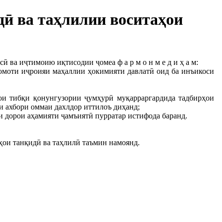
дӣ ва таҳлилии воситаҳои
 ва иҷтимоию иқтисодии ҷомеа ф а р м о н м е д и ҳ а м:
ақомоти иҷроияи маҳаллии ҳокимияти давлатӣ оид ба инъикоси
ҳои тибқи қонунгузории ҷумҳурӣ муқарраргардида тадбирҳои
и ахбори оммаи дахлдор иттилоъ диҳанд;
ои дорои аҳамияти ҷамъиятӣ пурратар истифода баранд.
ҳои танқидӣ ва таҳлилӣ таъмин намоянд.