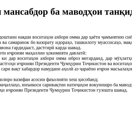
 мансабдор ба маводҳои танқи
оштани нақши воситаҳои ахбори омма дар ҳаёти ҷамъиятию сиёсӣ
а ва самаранок бо вазорату идораҳо, ташкилоту муассисаҳо, м
вона гардидааст, дастгирӣ карда шавад.
моти иҷроияи маҳаллии ҳокимияти давлатӣ:
 ки дар воситаҳои ахбори омма иброз мегарданд, дар мӯҳлат
Дастгоҳи иҷроияи Президенти Ҷумҳурии Тоҷикистон ва воситаҳо
и сари вақт хабардор намудани аҳолӣ аз ҷараёни иҷрои масъалаҳ
лилиро вазифаи асосии фаъолияти хеш ҳисобанд;
а маҷаллаҳо, инъикоси саривақтии натиҷаҳои вокунишро ба мавод
оҳи иҷроияи Президенти Ҷумҳурии Тоҷикистон гузошта шавад.