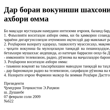
Дар бораи вокуниши шахсони
ахбори омма
Бо мақсади мустаҳкам намудани интизоми иҷроия, баланд бард
1. Фаъолияти воситаҳои ахбори омма, ки ба ҳамкории созанд
ҷараёни дигаргунсозиҳои иҷтимоию иқтисодӣ дар мамлакат ра
2. Роҳбарони вазорату идораҳо, ташкилоту муассисаҳо, мақо
- ҷиҳати вокуниш ба мулоҳизаҳои танқидӣ ва пешниҳодҳое,
бетаъхири мушаххас андешида, аз натиҷаи баррасии онҳо ба 
- имконияти телевизион, радио, рӯзнома ва маҷаллаҳоро баро
3. Роҳбарони воситаҳои ахбори омма:
- таъмини воқеият ва таъсирбахшии маводҳои танқидӣ ва таҳ
- дар барномаҳои радио ва телевизион, саҳифаҳои рӯзнома в
4. Назорати иҷрои Фармони мазкур ба зиммаи Роҳбари Дастг
Президенти
Ҷумҳурии Тоҷикистон Э.Раҳмон
ш. Душанбе
07 феврали соли 2009
№622