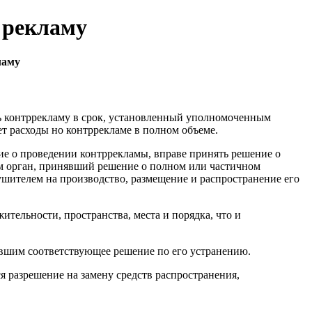
 рекламу
ламу
ть контррекламу в срок, установленный уполномоченным
т расходы но контррекламе в полном объеме.
ие о проведении контррекламы, вправе принять решение о
м орган, принявший решение о полном или частичном
ушителем на производство, размещение и распространение его
ительности, пространства, места и порядка, что и
вшим соответствующее решение по его устранению.
я разрешение на замену средств распространения,