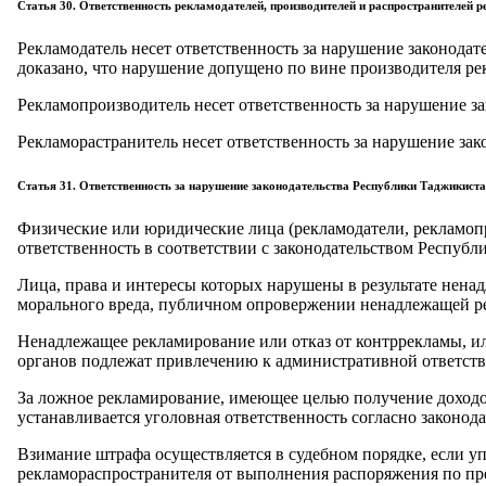
Статья 30. Ответственность рекламодателей, производителей и распространителей 
Рекламодатель несет ответственность за нарушение законода
доказано, что нарушение допущено по вине производителя ре
Рекламопроизводитель несет ответственность за нарушение за
Рекламорастранитель несет ответственность за нарушение зак
Статья 31. Ответственность за нарушение законодательства Республики Таджикиста
Физические или юридические лица (рекламодатели, рекламопр
ответственность в соответствии с законодательством Республ
Лица, права и интересы которых нарушены в результате нена
морального вреда, публичном опровержении ненадлежащей р
Ненадлежащее рекламирование или отказ от контррекламы, 
органов подлежат привлечению к административной ответств
За ложное рекламирование, имеющее целью получение доходов
устанавливается уголовная ответственность согласно законод
Взимание штрафа осуществляется в судебном порядке, если у
рекламораспространителя от выполнения распоряжения по п