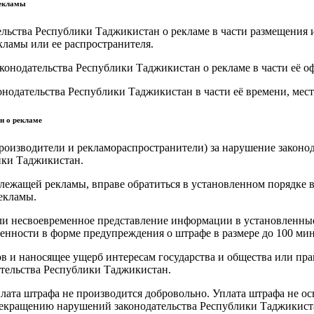
рекламы
тельства Республики Таджикистан о рекламе в части размещения
кламы или ее распространителя.
конодательства Республики Таджикистан о рекламе в части её о
онодательства Республики Таджикистан в части её времени, мест
н о рекламе
оизводители и рекламораспространители) за нарушение законод
ики Таджикистан.
длежащей рекламы, вправе обратиться в установленном порядке 
екламы.
или несвоевременное представление информации в установленн
енности в форме предупреждения о штрафе в размере до 100 ми
 и наносящее ущерб интересам государства и общества или пра
ательства Республики Таджикистан.
плата штрафа не производится добровольно. Уплата штрафа не о
рекращению нарушений законодательства Республики Таджикиста