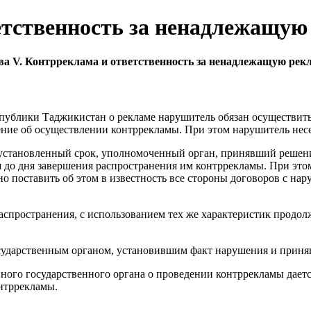
етственность за ненадлежащую
ва V. Контрреклама и ответственность за ненадлежащую рек
еспублики Таджикистан о рекламе нарушитель обязан осуществи
ние об осуществлении контррекламы. При этом нарушитель несе
в установленный срок, уполномоченный орган, принявший решен
до дня завершения распространения им контррекламы. При это
 поставить об этом в известность все стороны договоров с нар
аспространения, с использованием тех же характеристик продолж
сударственным органом, установившим факт нарушения и приня
ного государственного органа о проведении контррекламы даетс
нтррекламы.