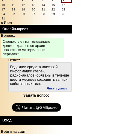
10
11
12
13
14
15
16
17
18
19
20
21
22
23
24
25
26
27
28
29
30
31
« Июл
Онлайн-юрист
Вопрос:
Cколько лет на телеканале
должен храниться архив
новостных материалов и
передач?
Ответ:
Редакции средств массовой
информации (теле-,
радиоканалов) обязаны в течение
шести месяцев сохранять записи
собственных теле-,…
Читать далее
Задать вопрос
Вход
Войти на сайт