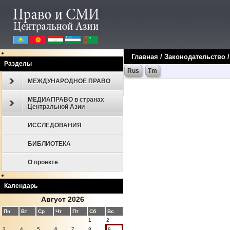
Главная
/
Законодательство
Разделы
Rus
Tm
МЕЖДУНАРОДНОЕ ПРАВО
МЕДИАПРАВО в странах
Центральной Азии
ИССЛЕДОВАНИЯ
БИБЛИОТЕКА
О проекте
Календарь
Август 2026
Пн
Вт
Ср
Чт
Пт
Сб
Вс
1
2
3
4
5
6
7
8
9