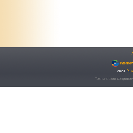
Interne
Рек
email:
Техническое сопровож