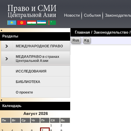
Новости
События
Законодател
Главная
/
Законодательство
Разделы
Rus
Kg
МЕЖДУНАРОДНОЕ ПРАВО
МЕДИАПРАВО в странах
Центральной Азии
ИССЛЕДОВАНИЯ
БИБЛИОТЕКА
О проекте
Календарь
Август 2026
Пн
Вт
Ср
Чт
Пт
Сб
Вс
1
2
3
4
5
6
7
8
9