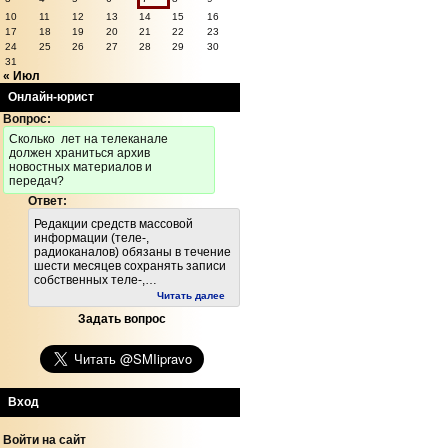
10
11
12
13
14
15
16
17
18
19
20
21
22
23
24
25
26
27
28
29
30
31
« Июл
Онлайн-юрист
Вопрос:
Cколько лет на телеканале
должен храниться архив
новостных материалов и
передач?
Ответ:
Редакции средств массовой
информации (теле-,
радиоканалов) обязаны в течение
шести месяцев сохранять записи
собственных теле-,…
Читать далее
Задать вопрос
Вход
Войти на сайт