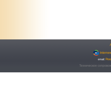
Interne
Рек
email:
Техническое сопровож