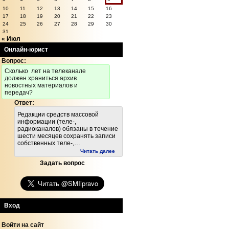
10
11
12
13
14
15
16
17
18
19
20
21
22
23
24
25
26
27
28
29
30
31
« Июл
Онлайн-юрист
Вопрос:
Cколько лет на телеканале
должен храниться архив
новостных материалов и
передач?
Ответ:
Редакции средств массовой
информации (теле-,
радиоканалов) обязаны в течение
шести месяцев сохранять записи
собственных теле-,…
Читать далее
Задать вопрос
Вход
Войти на сайт