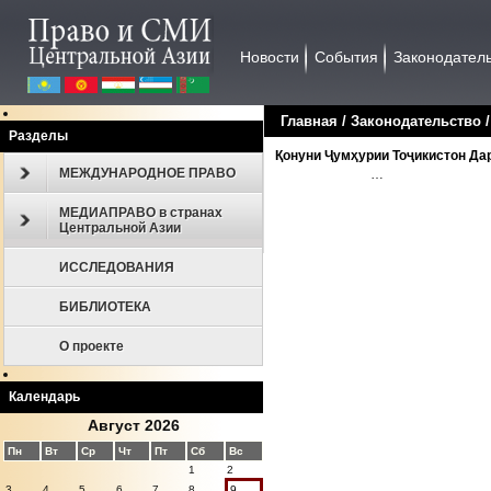
Новости
События
Законодател
Главная
/
Законодательство
Разделы
Қонуни Ҷумҳурии Тоҷикистон Дар
МЕЖДУНАРОДНОЕ ПРАВО
…
МЕДИАПРАВО в странах
Центральной Азии
ИССЛЕДОВАНИЯ
БИБЛИОТЕКА
О проекте
Календарь
Август 2026
Пн
Вт
Ср
Чт
Пт
Сб
Вс
1
2
3
4
5
6
7
8
9