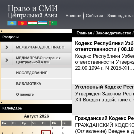
Новости
События
Законодател
Главная
/
Законодательство
Разделы
Кодекс Республики Узб
МЕЖДУНАРОДНОЕ ПРАВО
ответственности ( 08.10
Кодекс Республики Узбе
МЕДИАПРАВО в странах
ответственности Утверж
Центральной Азии
22.09.1994 г. N 2015-XII
ИССЛЕДОВАНИЯ
БИБЛИОТЕКА
Уголовный Кодекс Респ
Утвержден Законом Респу
О проекте
XII Введен в действие с 
Календарь
Август 2026
Гражданский Кодекс Рес
Пн
Вт
Ср
Чт
Пт
Сб
Вс
ГРАЖДАНСКИЙ КОДЕКС
1
2
(Оглавление) Введен в д
3
4
5
6
7
8
9