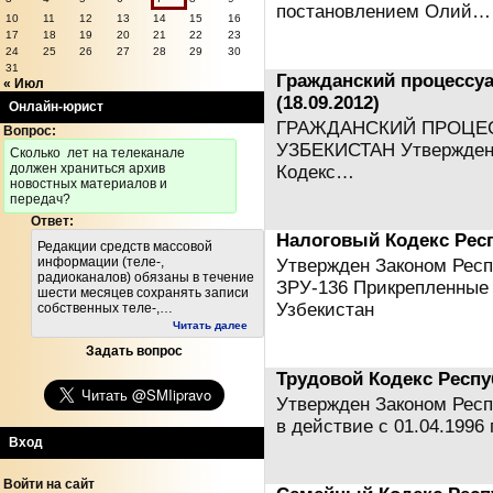
постановлением Олий…
10
11
12
13
14
15
16
17
18
19
20
21
22
23
24
25
26
27
28
29
30
31
Гражданский процессу
« Июл
(18.09.2012)
Онлайн-юрист
ГРАЖДАНСКИЙ ПРОЦЕ
Вопрос:
УЗБЕКИСТАН Утвержден За
Cколько лет на телеканале
должен храниться архив
Кодекс…
новостных материалов и
передач?
Ответ:
Налоговый Кодекс Респ
Редакции средств массовой
информации (теле-,
Утвержден Законом Респу
радиоканалов) обязаны в течение
ЗРУ-136 Прикрепленные
шести месяцев сохранять записи
Узбекистан
собственных теле-,…
Читать далее
Задать вопрос
Трудовой Кодекс Респуб
Утвержден Законом Респу
в действие с 01.04.199
Вход
Войти на сайт