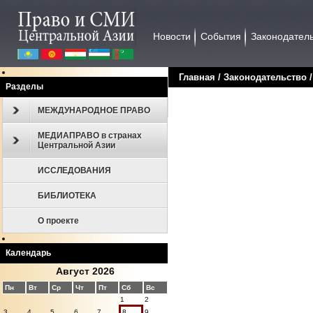
Новости
События
Законодател
Главная
/
Законодательство
Разделы
МЕЖДУНАРОДНОЕ ПРАВО
МЕДИАПРАВО в странах
Центральной Азии
ИССЛЕДОВАНИЯ
БИБЛИОТЕКА
О проекте
Календарь
Август 2026
Пн
Вт
Ср
Чт
Пт
Сб
Вс
1
2
3
4
5
6
7
8
9