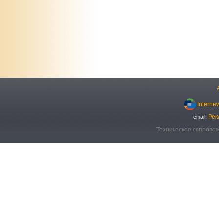
Interne
Рек
email:
Техническое сопровож