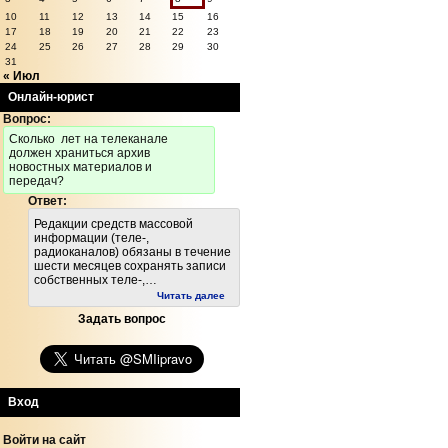
10
11
12
13
14
15
16
17
18
19
20
21
22
23
24
25
26
27
28
29
30
31
« Июл
Онлайн-юрист
Вопрос:
Cколько лет на телеканале
должен храниться архив
новостных материалов и
передач?
Ответ:
Редакции средств массовой
информации (теле-,
радиоканалов) обязаны в течение
шести месяцев сохранять записи
собственных теле-,…
Читать далее
Задать вопрос
Вход
Войти на сайт